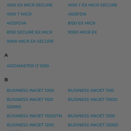
4100 EX MICR SECURE
4100 T EX MICR SECURE
Yhteensopivat tulostimet
4100 T MICR
4103FDN
LASER 107 A, LASER 107 R, LASER 107 SERIES, LASE
4103FDW
8150 EX MICR
HP 10XL mustekasetti, musta – tarvike premium
8150 SECURE EX MICR
9000 MICR EX
HP 10XL mustekasetti, musta – tarvike premium
9000 MICR EX SECURE
Yhteensopivat tulostimet
A
2000C, 2000CN, 2000CSE, 2000CXI, 2500, 2500C, 2
ADDMASTER IJ 1000
HP 11 mustekasetti musteet
B
HP 11 mustekasetti, keltainen – tarvike, premium
BUSINESS INKJET 1000
BUSINESS INKJET 1100
HP 11 mustekasetti, magenta – tarvike, premium
BUSINESS INKJET 1100
BUSINESS INKJET 1100D
HP 11 mustekasetti, syaani – tarvike, premium
SERIES
Yhteensopivat tulostimet
BUSINESS INKJET 1100DTN
BUSINESS INKJET 1200
BUSINESS INKJET 1000, BUSINESS INKJET 1100, BUSI
BUSINESS INKJET 1200
BUSINESS INKJET 1200D