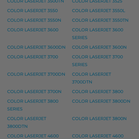
COLOR LASERJET 3500TN
COLOR LASERJET 3525
Yhteensopivat tulostimet
COLOR LASERJET 3550
COLOR LASERJET 3550L
LASERJET PRO 200 COLOR M251 SERIES, LASERJET 
COLOR LASERJET 3550N
COLOR LASERJET 3550TN
COLOR LASERJET 3600
COLOR LASERJET 3600
HP musteet
SERIES
HP 13A laserkasetti, musta – tarvike, premium
COLOR LASERJET 3600DN
COLOR LASERJET 3600N
HP 13X laserkasetti, musta – tarvike, premium
COLOR LASERJET 3700
COLOR LASERJET 3700
SERIES
Yhteensopivat tulostimet
COLOR LASERJET 3700DN
COLOR LASERJET
LASERJET 1300, LASERJET 1300 SERIES, LASERJET 13
3700DTN
HP musteet
COLOR LASERJET 3700N
COLOR LASERJET 3800
HP 14A laserkasetti, musta – tarvike, premium
COLOR LASERJET 3800
COLOR LASERJET 3800DN
SERIES
HP 14X laserkasetti, musta – tarvike, premium
COLOR LASERJET
COLOR LASERJET 3800N
Yhteensopivat tulostimet
3800DTN
LASERJET 700 COLOR M712, LASERJET ENTERPRISE 
COLOR LASERJET 4600
COLOR LASERJET 4600