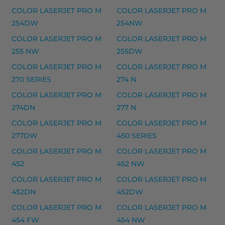
COLOR LASERJET PRO M
COLOR LASERJET PRO M
HP 62XL mustekasetti, musta – tarvike, premium
254DW
254NW
Yhteensopivat tulostimet
COLOR LASERJET PRO M
COLOR LASERJET PRO M
62 SERIES, DESKJET INK ADVANTAGE 5645, ENVY 5540
255 NW
255DW
COLOR LASERJET PRO M
COLOR LASERJET PRO M
HP 82X (C4182X) laserkasetti, musta – tarvike, 
270 SERIES
274 N
HP 82X (C4182X) laserkasetti, musta – tarvike, premi
COLOR LASERJET PRO M
COLOR LASERJET PRO M
Yhteensopivat tulostimet
274DN
277 N
632, 8150 EX MICR, 8150 SECURE EX MICR, I-SENSY
COLOR LASERJET PRO M
COLOR LASERJET PRO M
277DW
450 SERIES
HP 650 mustekasetti, kolmivärinen – tarvike, p
COLOR LASERJET PRO M
COLOR LASERJET PRO M
HP 650 mustekasetti, kolmivärinen – tarvike, premi
452
452 NW
Yhteensopivat tulostimet
COLOR LASERJET PRO M
COLOR LASERJET PRO M
650 SERIES, DESKJET 1515, DESKJET INK ADVANTAG
452DN
452DW
COLOR LASERJET PRO M
COLOR LASERJET PRO M
HP 43X laserkasetti, musta – tarvike, premium m
454 FW
454 NW