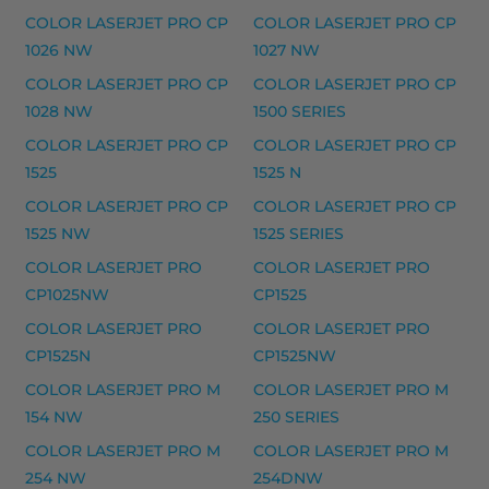
HP musteet
COLOR LASERJET PRO CP
COLOR LASERJET PRO CP
HP 364 mustekasetti, photomusta – tarvike, premiu
1026 NW
1027 NW
COLOR LASERJET PRO CP
COLOR LASERJET PRO CP
HP 364XL mustekasetti, valokuvamusta – tarvike, p
1028 NW
1500 SERIES
Yhteensopivat tulostimet
COLOR LASERJET PRO CP
COLOR LASERJET PRO CP
364 SERIE, DESKJET D 5400 SERIES, DESKJET D
1525
1525 N
COLOR LASERJET PRO CP
COLOR LASERJET PRO CP
HP 61X laserkasetti, musta – tarvike, premium m
1525 NW
1525 SERIES
HP 61X laserkasetti, musta – tarvike, premium
COLOR LASERJET PRO
COLOR LASERJET PRO
Yhteensopivat tulostimet
CP1025NW
CP1525
4100 EX MICR, 4100 EX MICR SECURE, 4100 T EX MI
COLOR LASERJET PRO
COLOR LASERJET PRO
CP1525N
CP1525NW
HP musteet
COLOR LASERJET PRO M
COLOR LASERJET PRO M
HP 62 mustekasetti, kolmivärinen – tarvike, premium
154 NW
250 SERIES
HP 62 mustekasetti, musta – tarvike, premium
COLOR LASERJET PRO M
COLOR LASERJET PRO M
HP 62XL mustekasetti, kolmivärinen – tarvike, prem
254 NW
254DNW