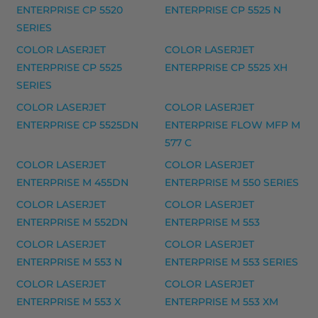
ENTERPRISE CP 5520
ENTERPRISE CP 5525 N
Yhteensopivat tulostimet
SERIES
300 SERIES, DESKJET D 1600 SERIES, DESKJET D 16
COLOR LASERJET
COLOR LASERJET
ENTERPRISE CP 5525
ENTERPRISE CP 5525 XH
HP musteet
SERIES
HP 901 mustekasetti, musta – tarvike, premium
COLOR LASERJET
COLOR LASERJET
HP 901XL mustekasetti, kolmivärinen – tarvike, pre
ENTERPRISE CP 5525DN
ENTERPRISE FLOW MFP M
HP 901XL mustekasetti, musta – tarvike, premium
577 C
COLOR LASERJET
COLOR LASERJET
HP 901 -kolmivärinen – tarvike, premium
ENTERPRISE M 455DN
ENTERPRISE M 550 SERIES
Yhteensopivat tulostimet
COLOR LASERJET
COLOR LASERJET
OFFICEJET 4500, OFFICEJET 4500 SERIES, OFFICEJET 
ENTERPRISE M 552DN
ENTERPRISE M 553
COLOR LASERJET
COLOR LASERJET
HP 301 mustekasetti musteet
ENTERPRISE M 553 N
ENTERPRISE M 553 SERIES
HP 301 mustekasetti, kolmivärinen – tarvike, premiu
COLOR LASERJET
COLOR LASERJET
HP 301 mustekasetti, musta – tarvike, premium
ENTERPRISE M 553 X
ENTERPRISE M 553 XM