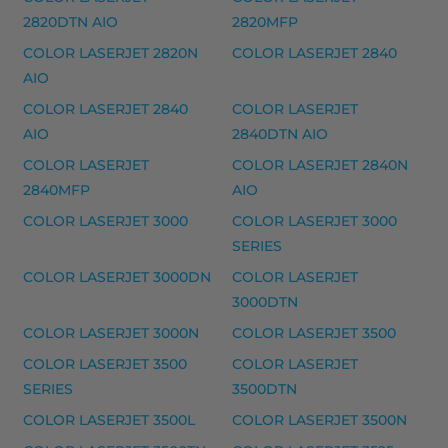
Yhteensopivat tulostimet
2820DTN AIO
2820MFP
COLOR LASERJET PRO CM 1400 SERIES, COLOR LASERJ
COLOR LASERJET 2820N
COLOR LASERJET 2840
AIO
HP musteet
COLOR LASERJET 2840
COLOR LASERJET
HP 12A (Q2612A) laserkasetti, musta – tarvike premi
AIO
2840DTN AIO
HP 12X (Q2612X) laserkasetti, musta – tarvike, premi
COLOR LASERJET
COLOR LASERJET 2840N
2840MFP
AIO
Yhteensopivat tulostimet
COLOR LASERJET 3000
COLOR LASERJET 3000
I-SENSYS LBP2900, I-SENSYS LBP2900 B, I-SENSYS 
SERIES
HP musteet
COLOR LASERJET 3000DN
COLOR LASERJET
3000DTN
HP 131A laserkasetti, keltainen – tarvike, premium
COLOR LASERJET 3000N
COLOR LASERJET 3500
HP 131A laserkasetti, magenta – tarvike, premium
COLOR LASERJET 3500
COLOR LASERJET
HP 131A laserkasetti, musta – tarvike, premium
SERIES
3500DTN
HP 131A laserkasetti, syaani – tarvike, premium
COLOR LASERJET 3500L
COLOR LASERJET 3500N
HP 131X laserkasetti, musta – tarvike, premium