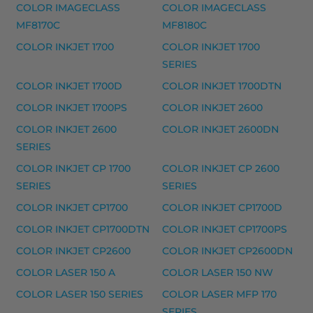
COLOR IMAGECLASS
COLOR IMAGECLASS
COLOR IMAGECLASS MF8170C, COLOR IMAGECLASS MF8
MF8170C
MF8180C
HP 124A laserkasetti musteet
COLOR INKJET 1700
COLOR INKJET 1700
HP 124A laserkasetti, keltainen – tarvike, premium
SERIES
COLOR INKJET 1700D
COLOR INKJET 1700DTN
HP 124A laserkasetti, magenta – tarvike, premium
COLOR INKJET 1700PS
COLOR INKJET 2600
HP 124A laserkasetti, musta – tarvike, premium
COLOR INKJET 2600
COLOR INKJET 2600DN
HP 124A laserkasetti, syaani – tarvike, premium
SERIES
Yhteensopivat tulostimet
COLOR INKJET CP 1700
COLOR INKJET CP 2600
COLOR LASERJET 1600, COLOR LASERJET 2600, COLO
SERIES
SERIES
COLOR INKJET CP1700
COLOR INKJET CP1700D
HP 125A laserkasetti musteet
COLOR INKJET CP1700DTN
COLOR INKJET CP1700PS
HP 125A laserkasetti, keltainen – tarvike, premium
COLOR INKJET CP2600
COLOR INKJET CP2600DN
HP 125A laserkasetti, magenta – tarvike, premium
COLOR LASER 150 A
COLOR LASER 150 NW
HP 125A laserkasetti, musta – tarvike, premium
COLOR LASER 150 SERIES
COLOR LASER MFP 170
HP 125A laserkasetti, syaani – tarvike, premium
SERIES