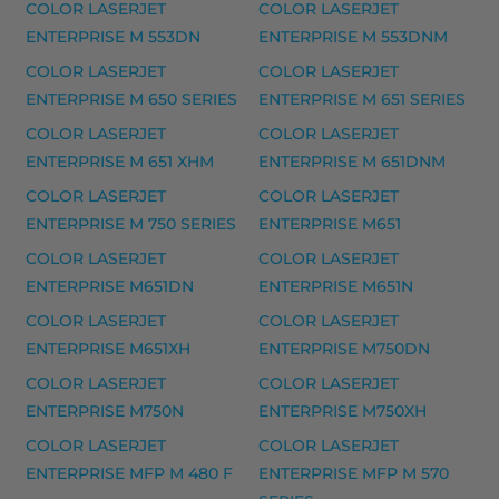
Yhteensopivat tulostimet
COLOR LASERJET
COLOR LASERJET
301 SERIES, DESKJET 1000, DESKJET 1010, DESKJET 
ENTERPRISE M 553DN
ENTERPRISE M 553DNM
COLOR LASERJET
COLOR LASERJET
HP 301XL mustekasetti musteet
ENTERPRISE M 650 SERIES
ENTERPRISE M 651 SERIES
HP 301XL mustekasetti, kolmivärinen – tarvike, pre
COLOR LASERJET
COLOR LASERJET
HP 301XL mustekasetti, musta – tarvike, premium
ENTERPRISE M 651 XHM
ENTERPRISE M 651DNM
COLOR LASERJET
COLOR LASERJET
Yhteensopivat tulostimet
ENTERPRISE M 750 SERIES
ENTERPRISE M651
301 SERIES, DESKJET 1000, DESKJET 1010, DESKJET 
COLOR LASERJET
COLOR LASERJET
HP 57 mustekasetti, kolmivärinen – tarvike, pr
ENTERPRISE M651DN
ENTERPRISE M651N
HP 57 mustekasetti, kolmivärinen – tarvike, premium
COLOR LASERJET
COLOR LASERJET
ENTERPRISE M651XH
ENTERPRISE M750DN
Yhteensopivat tulostimet
COLOR LASERJET
COLOR LASERJET
PSC 1205, PSC 1209, DESKJET 450 SERIES, DESKJET 
ENTERPRISE M750N
ENTERPRISE M750XH
HP 92A laserkasetti, musta – tarvike, premium m
COLOR LASERJET
COLOR LASERJET
ENTERPRISE MFP M 480 F
ENTERPRISE MFP M 570
HP 92A laserkasetti, musta – tarvike, premium