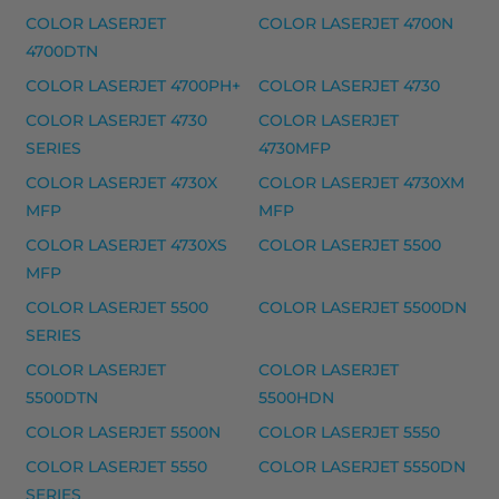
HP musteet
COLOR LASERJET
COLOR LASERJET 4700N
HP 78 mustekasetti, kolmivärinen – tarvike, premiu
4700DTN
HP 78XL mustekasetti, kolmivärinen – tarvike, prem
COLOR LASERJET 4700PH+
COLOR LASERJET 4730
Yhteensopivat tulostimet
COLOR LASERJET 4730
COLOR LASERJET
SERIES
4730MFP
COLOR COPIER 310, COLOR COPIER 610, DESKJET 3810
COLOR LASERJET 4730X
COLOR LASERJET 4730XM
HP 23 mustekasetti, kolmivärinen – tarvike, pr
MFP
MFP
HP 23 mustekasetti, kolmivärinen – tarvike, premium
COLOR LASERJET 4730XS
COLOR LASERJET 5500
MFP
Yhteensopivat tulostimet
COLOR LASERJET 5500
COLOR LASERJET 5500DN
DESKJET 810C, DESKJET 812C, DESKJET 830C, DESKJET
SERIES
HP 17 mustekasetti, kolmivärinen – tarvike, pr
COLOR LASERJET
COLOR LASERJET
HP 17 mustekasetti, kolmivärinen – tarvike, premium
5500DTN
5500HDN
COLOR LASERJET 5500N
COLOR LASERJET 5550
Yhteensopivat tulostimet
COLOR LASERJET 5550
COLOR LASERJET 5550DN
DESKJET 816C, DESKJET 817 C, DESKJET 825C, DESKJ
SERIES