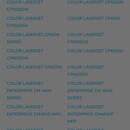
COLOR LASERJET
COLOR LASERJET CP5525N
HP 26A (CF226A) laserkasetti, musta – tarvike premi
CP5525DN
HP 26X (CF226X) laserkasetti, musta – tarvike premi
COLOR LASERJET
COLOR LASERJET CP6015
CP5525XH
Yhteensopivat tulostimet
COLOR LASERJET CP6015
COLOR LASERJET
LASERJET PRO M 400 SERIES, LASERJET PRO M 402
SERIES
CP6015DE
HP 27 mustekasetti, musta – tarvike, premium m
COLOR LASERJET
COLOR LASERJET CP6015N
CP6015DN
HP 27 mustekasetti, musta – tarvike, premium
COLOR LASERJET CP6015X
COLOR LASERJET
Yhteensopivat tulostimet
CP6015XH
DESKJET 3300, DESKJET 3300 SERIES, DESKJET 3320,
COLOR LASERJET
COLOR LASERJET
ENTERPRISE CM 4500
ENTERPRISE CM 4540
HP 28 mustekasetti, kolmivärinen – tarvike, pr
SERIES
SERIES
HP 28 mustekasetti, kolmivärinen – tarvike, premium
COLOR LASERJET
COLOR LASERJET
Yhteensopivat tulostimet
ENTERPRISE CM4540 MFP
ENTERPRISE CM4540F
DESKJET 3300, DESKJET 3300 SERIES, DESKJET 3320,
MFP