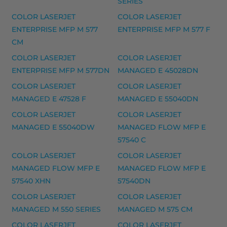
SERIES
Yhteensopivat tulostimet
COLOR LASERJET
COLOR LASERJET
1100 MICR, 3100 MICR, I-SENSYS LBP800, I-SENSYS L
ENTERPRISE MFP M 577
ENTERPRISE MFP M 577 F
CM
HP musteet
COLOR LASERJET
COLOR LASERJET
HP 304 mustekasetti, kolmivärinen – tarvike, premi
ENTERPRISE MFP M 577DN
MANAGED E 45028DN
HP 304 mustekasetti, musta – tarvike, premium
COLOR LASERJET
COLOR LASERJET
MANAGED E 47528 F
MANAGED E 55040DN
HP 304XL mustekasetti, kolmivärinen – tarvike, pre
COLOR LASERJET
COLOR LASERJET
HP 304XL mustekasetti, musta – tarvike, premium
MANAGED E 55040DW
MANAGED FLOW MFP E
Yhteensopivat tulostimet
57540 C
304 SERIES, DESKJET 2600, DESKJET 2600 SERIES, D
COLOR LASERJET
COLOR LASERJET
MANAGED FLOW MFP E
MANAGED FLOW MFP E
HP 305XL mustekasetti musteet
57540 XHN
57540DN
HP 305XL mustekasetti, kolmivärinen – tarvike, pre
COLOR LASERJET
COLOR LASERJET
HP 305XL mustekasetti, musta – tarvike, premium
MANAGED M 550 SERIES
MANAGED M 575 CM
COLOR LASERJET
COLOR LASERJET
Yhteensopivat tulostimet