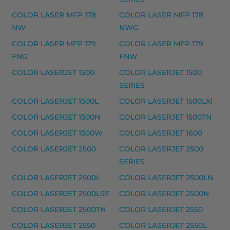
Yhteensopivat tulostimet
COLOR LASER MFP 178
COLOR LASER MFP 178
NW
NWG
COLOR LASERJET CM 1300 SERIES, COLOR LASERJET C
COLOR LASER MFP 179
COLOR LASER MFP 179
HP 126A laserkasetti musteet
FNG
FNW
HP 126A laserkasetti, keltainen – tarvike, premium
COLOR LASERJET 1500
COLOR LASERJET 1500
SERIES
HP 126A laserkasetti, magenta – tarvike, premium
COLOR LASERJET 1500L
COLOR LASERJET 1500LXI
HP 126A laserkasetti, musta – tarvike, premium
COLOR LASERJET 1500N
COLOR LASERJET 1500TN
HP 126A laserkasetti, syaani – tarvike, premium
COLOR LASERJET 1500W
COLOR LASERJET 1600
Yhteensopivat tulostimet
COLOR LASERJET 2500
COLOR LASERJET 2500
COLOR LASERJET CP1020, COLOR LASERJET CP1025, 
SERIES
COLOR LASERJET 2500L
COLOR LASERJET 2500LN
HP 126A rumpuyksikkö – tarvike, premium must
COLOR LASERJET 2500LSE
COLOR LASERJET 2500N
HP 126A rumpuyksikkö – tarvike, premium
COLOR LASERJET 2500TN
COLOR LASERJET 2550
Yhteensopivat tulostimet
COLOR LASERJET 2550
COLOR LASERJET 2550L