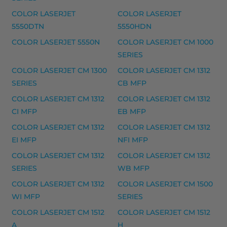
HP 45 mustekasetti, musta – tarvike, premium 
COLOR LASERJET
COLOR LASERJET
HP 45 mustekasetti, musta – tarvike, premium
5550DTN
5550HDN
COLOR LASERJET 5550N
COLOR LASERJET CM 1000
Yhteensopivat tulostimet
SERIES
DESKJET 830C, DESKJET 832C, FAX 1220, COLOR COPI
COLOR LASERJET CM 1300
COLOR LASERJET CM 1312
HP 16A laserkasetti, musta – tarvike, premium m
SERIES
CB MFP
HP 16A laserkasetti, musta – tarvike, premium
COLOR LASERJET CM 1312
COLOR LASERJET CM 1312
CI MFP
EB MFP
Yhteensopivat tulostimet
COLOR LASERJET CM 1312
COLOR LASERJET CM 1312
LASERJET 5200, LASERJET 5200 DTN, LASERJET 5200 
EI MFP
NFI MFP
HP musteet
COLOR LASERJET CM 1312
COLOR LASERJET CM 1312
SERIES
WB MFP
HP 17A (CF217A) laserkasetti, musta – tarvike premiu
COLOR LASERJET CM 1312
COLOR LASERJET CM 1500
HP 17X (CF217X) laserkasetti, musta – tarvike, premi
WI MFP
SERIES
Yhteensopivat tulostimet
COLOR LASERJET CM 1512
COLOR LASERJET CM 1512
LASERJET PRO M 100 SERIES, LASERJET PRO M 102 S
A
H