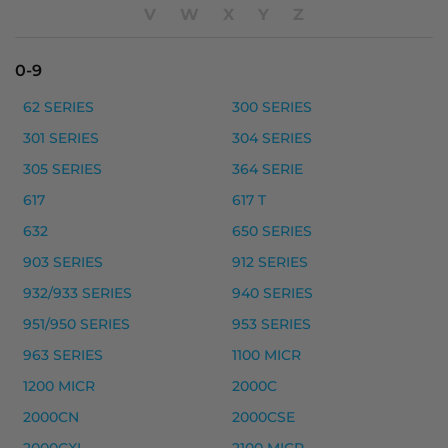
V
W
X
Y
Z
HP 05A laserkasetti, musta – tarvike, premium m
0-9
HP 05A laserkasetti, musta – tarvike, premium
62 SERIES
300 SERIES
Yhteensopivat tulostimet
301 SERIES
304 SERIES
LASERJET P 2033, LASERJET P 2033 N, LASERJET P 2
305 SERIES
364 SERIE
617
617 T
HP musteet
632
650 SERIES
HP 142A laserkasetti, musta – tarvike, premium
903 SERIES
912 SERIES
HP 142X laserkasetti, musta – tarvike, premium
932/933 SERIES
940 SERIES
Yhteensopivat tulostimet
951/950 SERIES
953 SERIES
LASERJET M 109, LaserJet M 109, LaserJet M 109 Series
963 SERIES
1100 MICR
1200 MICR
2000C
HP 05X laserkasetti, musta – tarvike, premium m
2000CN
2000CSE
HP 05X laserkasetti, musta – tarvike, premium