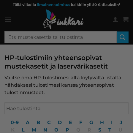
Skip
Tällä viikolla
ilmainen toimitus
kaikkiin yli 50 € tilauksiin*
to
content
Etsi:
HP-tulostimiin yhteensopivat
mustekasetit ja laservärikasetit
Valitse oma HP-tulostimesi alta löytyvältä listalta
nähdäksesi tulostimesi kanssa yhteensopivat
tulostinmusteet.
0-9
A
B
C
D
E
F
G
H
I
J
K
L
M
N
O
P
Q
R
S
T
U