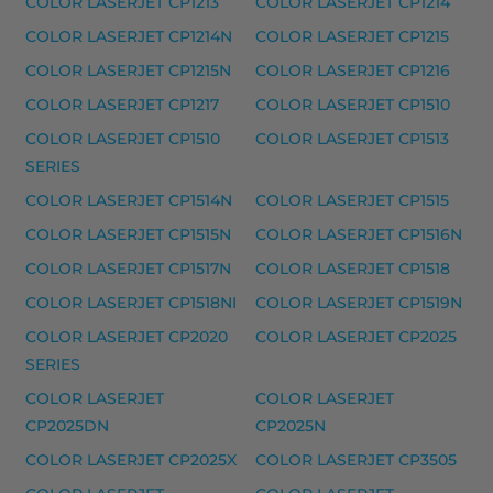
COLOR LASERJET CP1213
COLOR LASERJET CP1214
DESKJET 3910, DESKJET 3915, DESKJET 3920, DESKJET
COLOR LASERJET CP1214N
COLOR LASERJET CP1215
COLOR LASERJET CP1215N
COLOR LASERJET CP1216
HP 22XL mustekasetti, kolmivärinen – tarvike, 
COLOR LASERJET CP1217
COLOR LASERJET CP1510
HP 22XL mustekasetti, kolmivärinen – tarvike, prem
COLOR LASERJET CP1510
COLOR LASERJET CP1513
Yhteensopivat tulostimet
SERIES
DESKJET 3910, DESKJET 3915, DESKJET 3920, DESKJET
COLOR LASERJET CP1514N
COLOR LASERJET CP1515
HP musteet
COLOR LASERJET CP1515N
COLOR LASERJET CP1516N
HP 302 mustekasetti, kolmivärinen – tarvike, premi
COLOR LASERJET CP1517N
COLOR LASERJET CP1518
COLOR LASERJET CP1518NI
COLOR LASERJET CP1519N
HP 302 mustekasetti, musta – tarvike, premium
COLOR LASERJET CP2020
COLOR LASERJET CP2025
HP 302XL mustekasetti, kolmivärinen – tarvike, pre
SERIES
HP 302XL mustekasetti, musta – tarvike, premium
COLOR LASERJET
COLOR LASERJET
Yhteensopivat tulostimet
CP2025DN
CP2025N
DESKJET F 2130, DESKJET 1110, DESKJET 1112, DESKJ
COLOR LASERJET CP2025X
COLOR LASERJET CP3505