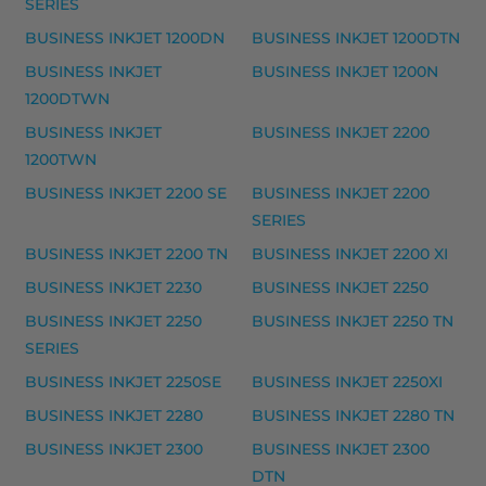
SERIES
HP 85 mustekasetti musteet
BUSINESS INKJET 1200DN
BUSINESS INKJET 1200DTN
HP 85 mustekasetti, keltainen – tarvike, premium
BUSINESS INKJET
BUSINESS INKJET 1200N
HP 85 mustekasetti, magenta – tarvike, premium
1200DTWN
HP 85 mustekasetti, vaalea magenta – tarvike, prem
BUSINESS INKJET
BUSINESS INKJET 2200
1200TWN
HP 85 mustekasetti, vaalea syaani – tarvike, premiu
BUSINESS INKJET 2200 SE
BUSINESS INKJET 2200
Yhteensopivat tulostimet
SERIES
DESIGNJET 110, DESIGNJET 30GP, DESIGNJET 130, DE
BUSINESS INKJET 2200 TN
BUSINESS INKJET 2200 XI
HP 85 mustekasetti, syaani – tarvike, premium 
BUSINESS INKJET 2230
BUSINESS INKJET 2250
HP 85 mustekasetti, syaani – tarvike, premium
BUSINESS INKJET 2250
BUSINESS INKJET 2250 TN
SERIES
Yhteensopivat tulostimet
BUSINESS INKJET 2250SE
BUSINESS INKJET 2250XI
DESIGNJET 110, DESIGNJET 30GP, DESIGNJET 130, DE
BUSINESS INKJET 2280
BUSINESS INKJET 2280 TN
HP 82 mustekasetti musteet
BUSINESS INKJET 2300
BUSINESS INKJET 2300
HP 82 mustekasetti, keltainen – tarvike, premium
DTN