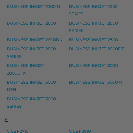
BUSINESS INKJET 2300 N
BUSINESS INKJET 2300
HP 82 mustekasetti, magenta – tarvike, premium
SERIES
HP 82 mustekasetti, musta – tarvike, premium
BUSINESS INKJET 2600
BUSINESS INKJET 2600
Yhteensopivat tulostimet
SERIES
DESIGNJET 111, DESIGNJET 510 24 INCH, DESIGNJET 5
BUSINESS INKJET 2600DN
BUSINESS INKJET 2800
BUSINESS INKJET 2800
BUSINESS INKJET 2800DT
HP 117A musteet
SERIES
HP 117A (W2070A) laserkasetti, musta – tarvike, pre
BUSINESS INKJET
BUSINESS INKJET 3000
HP 117A (W2071A) laserkasetti, syaani – tarvike, pre
2800DTN
HP 117A (W2072A) laserkasetti, keltainen – tarvike, 
BUSINESS INKJET 3000
BUSINESS INKJET 3000 N
DTN
HP 117A (W2073A) laserkasetti, magenta – tarvike, 
BUSINESS INKJET 3000
Yhteensopivat tulostimet
SERIES
COLOR LASER 150 A, COLOR LASER 150 NW, COLOR 
C
HP musteet
C LBP2710
C LBP2810