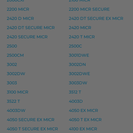
2000CXI
2100 MICR
Yhteensopivat tulostimet
2200 MICR
2200 MICR SECURE
LASERJET P 2053 D, LASERJET P 2053DN, LASERJET P
2420 D MICR
2420 DT SECURE EX MICR
HP 06A laserkasetti, musta – tarvike, premium 
2420 DT SECURE MICR
2420 MICR
HP 06A laserkasetti, musta – tarvike, premium
2420 SECURE MICR
2420 T MICR
Yhteensopivat tulostimet
2500
2500C
LASERJET 3100, LASERJET 3100SE, LASERJET 3100XI, 
2500CM
3001DWE
3002
3002DN
HP 103A (W1103A) laserkasetti, musta – tarvike,
3002DW
3002DWE
HP 103A (W1103A) laserkasetti, musta – tarvike, pre
3003
3003DW
Yhteensopivat tulostimet
3100 MICR
3512 T
NEVERSTOP LASER 1000 A, NEVERSTOP LASER 1000 
3522 T
4003D
4003DW
4050 EX MICR
HP musteet
4050 SECURE EX MICR
4050 T EX MICR
HP 106A (W1106A) laserkasetti, musta – tarvike, pre
4050 T SECURE EX MICR
4100 EX MICR
HP 106X (W1106X) laserkasetti, musta – tarvike, pre