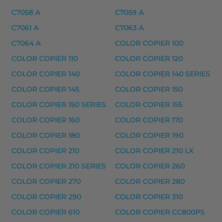
HP 11A laserkasetti, musta – tarvike, premium
C7058 A
C7059 A
HP 11X laserkasetti, musta – tarvike, premium
C7061 A
C7063 A
Yhteensopivat tulostimet
C7064 A
COLOR COPIER 100
2420 D MICR, 2420 DT SECURE EX MICR, 2420 DT SE
COLOR COPIER 110
COLOR COPIER 120
HP 122A laserkasetti, keltainen – tarvike, premi
COLOR COPIER 140
COLOR COPIER 140 SERIES
HP 122A laserkasetti, keltainen – tarvike, premium
COLOR COPIER 145
COLOR COPIER 150
COLOR COPIER 150 SERIES
COLOR COPIER 155
Yhteensopivat tulostimet
COLOR COPIER 160
COLOR COPIER 170
COLOR IMAGECLASS MF8170C, COLOR IMAGECLASS MF8
COLOR COPIER 180
COLOR COPIER 190
HP 122A laserkasetti musteet
COLOR COPIER 210
COLOR COPIER 210 LX
HP 122A laserkasetti, magenta – tarvike, premium
COLOR COPIER 210 SERIES
COLOR COPIER 260
HP 122A laserkasetti, musta – tarvike, premium
COLOR COPIER 270
COLOR COPIER 280
HP 122A laserkasetti, syaani – tarvike, premium
COLOR COPIER 290
COLOR COPIER 310
Yhteensopivat tulostimet
COLOR COPIER 610
COLOR COPIER CC800PS