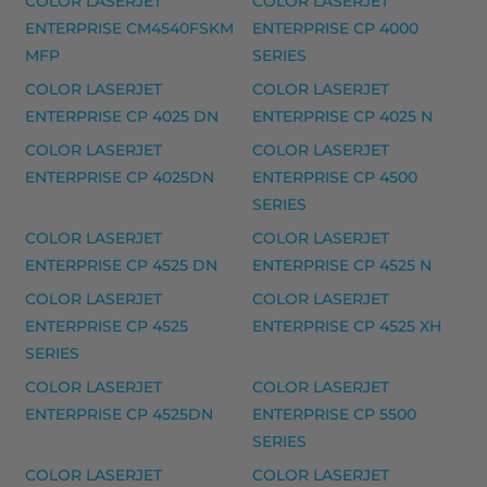
COLOR LASERJET
COLOR LASERJET
HP 27X laserkasetti, musta – tarvike, premium m
ENTERPRISE CM4540FSKM
ENTERPRISE CP 4000
HP 27X laserkasetti, musta – tarvike, premium
MFP
SERIES
Yhteensopivat tulostimet
COLOR LASERJET
COLOR LASERJET
ENTERPRISE CP 4025 DN
ENTERPRISE CP 4025 N
3512 T, 3522 T, 4050 EX MICR, 4050 SECURE EX MIC
COLOR LASERJET
COLOR LASERJET
HP 29X laserkasetti, musta – tarvike, premium m
ENTERPRISE CP 4025DN
ENTERPRISE CP 4500
HP 29X laserkasetti, musta – tarvike, premium
SERIES
COLOR LASERJET
COLOR LASERJET
Yhteensopivat tulostimet
ENTERPRISE CP 4525 DN
ENTERPRISE CP 4525 N
COPIA 9916, COPIA 9916F, FP 300, FP 400, GP 160,
COLOR LASERJET
COLOR LASERJET
HP musteet
ENTERPRISE CP 4525
ENTERPRISE CP 4525 XH
SERIES
HP 300 mustekasetti, kolmivärinen – tarvike, premi
COLOR LASERJET
COLOR LASERJET
HP 300 mustekasetti, musta – tarvike, premium
ENTERPRISE CP 4525DN
ENTERPRISE CP 5500
HP 300XL mustekasetti, kolmivärinen – tarvike, pre
SERIES
HP 300XL mustekasetti, musta – tarvike, premium
COLOR LASERJET
COLOR LASERJET