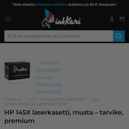
Skip
Tällä viikolla
ilmainen toimitus
kaikkiin yli 50 € tilauksiin*
to
content
Etsi:
ETUSIVU
/
HP
/
HP TULOSTINMUSTEET
/
HP
VÄRIAINEET JA LASERKASETIT
HP 145X laserkasetti, musta – tarvike,
premium