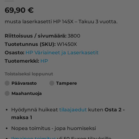
69,90
€
musta laserkasetti HP 145X – Takuu 3 vuotta.
Riittoisuus / sivumäärä:
3800
Tuotetunnus (SKU):
W1450X
Osasto:
HP Väriaineet ja Laserkasetit
Tuotemerkki:
HP
Toistaiseksi loppunut
Päävarasto
Tampere
Maahantuoja
Hyödynnä huikeat
tilaajaedut
kuten
Osta 2 -
maksa 1
Nopea toimitus - jopa huomiseksi
Ilmainen toimitus
yli 50 Euron tilauksille