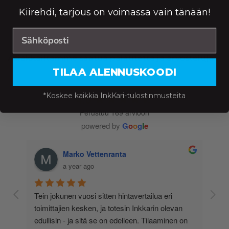
Kiirehdi, tarjous on voimassa vain tänään!
Asiakkailtamme saatua palautetta ja arvosteluja
TILAA ALENNUSKOODI
*Koskee kaikkia InkKari-tulostinmusteita
4.6
Perustuu 169 arvioon
powered by
G
o
o
g
l
e
Marko Vettenranta
a year ago
 
Tein jokunen vuosi sitten hintavertailua eri 
lä 
toimittajien kesken, ja totesin Inkkarin olevan 
-
edullisin - ja sitä se on edelleen. Tilaaminen on 