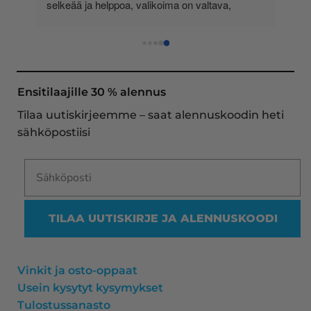
 
selkeää ja helppoa, valikoima on valtava, 
 
loistavia tarjouksia ja muita etuja jatkuvasti, 
asiakaspalvelu todella ripeää (s-postin kautta) ja 
toimitukset supernopeita: eilen tekemäni tilaus 
oli noudettavissa postin lokerosta tänään!! En 
näe mitään syytä vaihtaa toimittajaa. Kaikki on 
Ensitilaajille 30 % alennus
aina sujunut erinomaisesti eikä tuotteissa ole 
Tilaa uutiskirjeemme – saat alennuskoodin heti
ollut mitään moitittavaa! Lämmin suositus!
sähköpostiisi
TILAA UUTISKIRJE JA ALENNUSKOODI
Vinkit ja osto-oppaat
Usein kysytyt kysymykset
Tulostussanasto