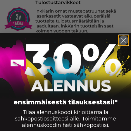
Tulostustarvikkeet
inkKarin omat mustepatruunat sekä
laserkasetit vastaavat alkuperäisiä
tuotteita tulostusmäärältään ja
laadultaan. inkKarin tuotteisiin saat
kolmen vuoden takuun.
HP 145A laserkasetti, musta – tarvike,
premium
Saatavuus:
1700
59,90
€
Ei saatavilla
Väri:
HP 145X laserkasetti, musta – tarvike,
premium
ensimmäisestä tilauksestasi!*
Saatavuus:
3800
69,90
€
Väri:
Tilaa alennuskoodi kirjoittamalla
Ei saatavilla
sähköpostiosoitteesi alle. Toimitamme
alennuskoodin heti sähköpostiisi.