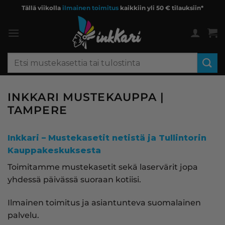
Skip
Tällä viikolla
ilmainen toimitus
kaikkiin yli 50 € tilauksiin*
to
content
Etsi:
INKKARI MUSTEKAUPPA |
TAMPERE
Inkkari – Mustekasetit netistä ja Tullintorin
Kauppakeskuksesta
Toimitamme mustekasetit sekä laservärit jopa
yhdessä päivässä suoraan kotiisi.
Ilmainen toimitus ja asiantunteva suomalainen
palvelu.