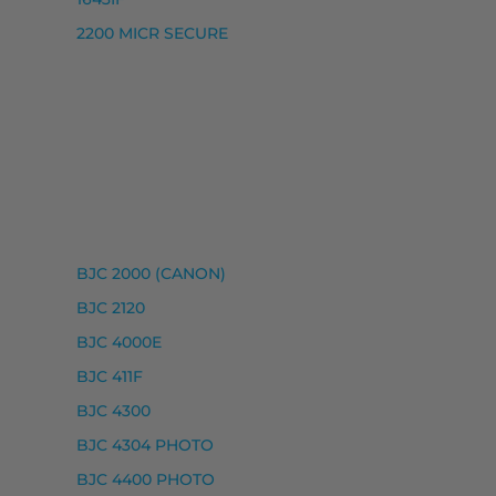
2200 MICR SECURE
 I-SENSYS LBP-312 X, I-SENSYS MF 520 SERIES, I-SENSY
BJC 2000 (CANON)
P-6700 SERIES, I-SENSYS LBP-6780 DN, I-SENSYS MF 51
BJC 2120
BJC 4000E
BJC 411F
BJC 4300
BJC 4304 PHOTO
BJC 4400 PHOTO