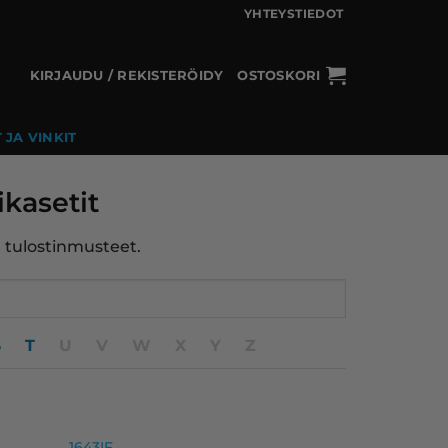
YHTEYSTIEDOT
KIRJAUDU / REKISTERÖIDY
OSTOSKORI
 JA VINKIT
ikasetit
t tulostinmusteet.
S
T
U
V
W
X
Y
Z
1643IF