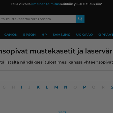
Tällä viikolla
ilmainen toimitus
kaikkiin yli 50 € tilauksiin*
si:
CANON
EPSON
HP
SAMSUNG
UKK/FAQ
OPPAAT
sopivat mustekasetit ja laservär
ltä listalta nähdäksesi tulostimesi kanssa yhteensopiva
G
H
I
J
K
L
M
N
O
P
Q
R
usta – tarvike, premium musteet
, premium
1643I II