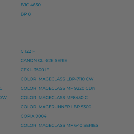
BJC 4650
BP 8
C 122 F
CANON CLI-526 SERIE
 I-SENSYS LBP611 CN, I-SENSYS LBP613CDW, I-SENS
CFX L 3500 IF
COLOR IMAGECLASS LBP-7110 CW
C
COLOR IMAGECLASS MF 9220 CDN
CDW
COLOR IMAGECLASS MF8450 C
COLOR IMAGERUNNER LBP 5300
COPIA 9004
COLOR IMAGECLASS MF 640 SERIES