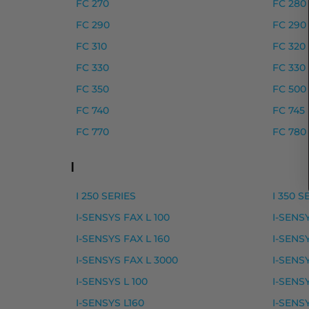
FC 270
FC 280
Canon 052H laserkasetti, m
FC 290
FC 290
FC 310
FC 320
Canon 052H laserkasetti, musta – tarvike
FC 330
FC 330
Yhteensopivat tulostimet
FC 350
FC 500
I-SENSYS LBP210 SERIES, I-SENSYS LBP2
FC 740
FC 745
FC 770
FC 780
Canon 702 laserkasetti mus
I
Canon 702 laserkasetti, keltainen – tarvik
Canon 702 laserkasetti, magenta – tarvik
I 250 SERIES
I 350 S
Canon 702 laserkasetti, musta – tarvike, 
I-SENSYS FAX L 100
I-SENSY
I-SENSYS FAX L 160
I-SENSY
Canon 702 laserkasetti, syaani – tarvike, 
I-SENSYS FAX L 3000
I-SENSY
Yhteensopivat tulostimet
I-SENSYS L 100
I-SENSY
I-SENSYS LBP-5900 SERIES, I-SENSYS LBP
I-SENSYS L160
I-SENS