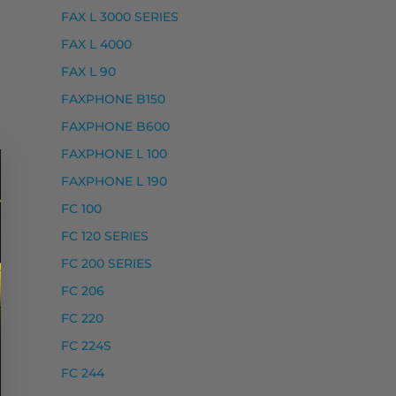
FAX L 3000 SERIES
FAX L 4000
MF 110 SERIES, I-SENSYS MF 112, I-SENSYS MF 112 WF, 
FAX L 90
FAXPHONE B150
FAXPHONE B600
FAXPHONE L 100
FAXPHONE L 190
FC 100
FC 120 SERIES
 I-SENSYS MF262DW, I-SENSYS MF262DW II, I-SENSYS 
FC 200 SERIES
FC 206
FC 220
FC 224S
FC 244
SENSYS LBP-215 X, I-SENSYS MF 420 SERIES, I-SENSYS