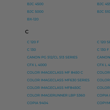
BJC 4500
BJC 45
Canon 045 laserkasetti, syaani – tarvike,
BJC 5000
BJC 51
Canon 045H laserkasetti, keltainen – tarv
BX-120
Canon 045H laserkasetti, magenta – tarvi
Canon 045H laserkasetti, musta – tarvike
C
Canon 045H laserkasetti, syaani – tarvike
C 120 F
C 120 S
Yhteensopivat tulostimet
C 130
C 130 F
COLOR IMAGECLASS MF630 SERIES, COLOR
CANON PG 512/CL 513 SERIES
CANON 
CFX L 4000
CFX L 4
Canon musteet
COLOR IMAGECLASS MF 8450 C
COLOR 
Canon 046 laserkasetti, keltainen – tarvi
COLOR IMAGECLASS MF630 SERIES
COLOR
Canon 046 laserkasetti, magenta – tarvik
COLOR IMAGECLASS MF8450C
COLOR
COLOR IMAGERUNNER LBP 5360
COPIA 
Canon 046 laserkasetti, musta – tarvike,
COPIA 9404
COPYM
Canon 046 laserkasetti, syaani – tarvike,