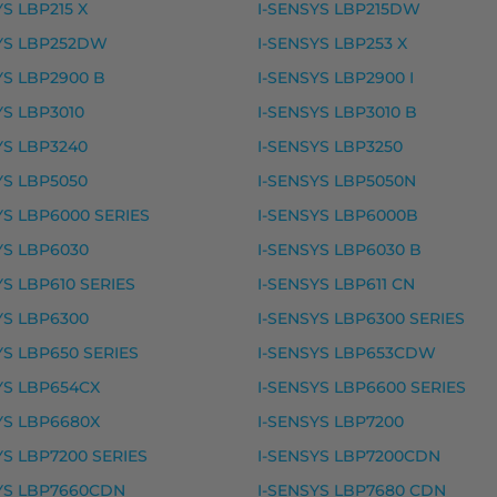
YS LBP215 X
I-SENSYS LBP215DW
 L 100, FAX I-SENSYS L 120, FAX I-SENSYS L 140, FAX
YS LBP252DW
I-SENSYS LBP253 X
teet
YS LBP2900 B
I-SENSYS LBP2900 I
YS LBP3010
I-SENSYS LBP3010 B
ke, premium
YS LBP3240
I-SENSYS LBP3250
e, premium
YS LBP5050
I-SENSYS LBP5050N
premium
YS LBP6000 SERIES
I-SENSYS LBP6000B
 premium
YS LBP6030
I-SENSYS LBP6030 B
YS LBP610 SERIES
I-SENSYS LBP611 CN
YS LBP6300
I-SENSYS LBP6300 SERIES
LASER SHOT LBP-5000, LASERSHOT LBP 5000, LBP 5000
YS LBP650 SERIES
I-SENSYS LBP653CDW
YS LBP654CX
I-SENSYS LBP6600 SERIES
YS LBP6680X
I-SENSYS LBP7200
premium
YS LBP7200 SERIES
I-SENSYS LBP7200CDN
, premium
YS LBP7660CDN
I-SENSYS LBP7680 CDN