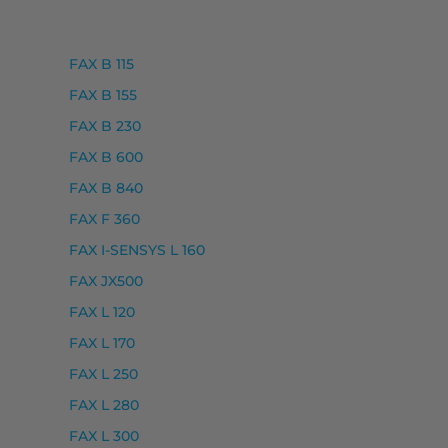
FAX B 115
FAX B 155
FAX B 230
FAX B 600
FAX B 840
SENSYS LBP654 CX, I-SENSYS MF730 SERIES, I-SENSY
FAX F 360
FAX I-SENSYS L 160
FAX JX500
FAX L 120
FAX L 170
110 SERIES, I-SENSYS MF112, I-SENSYS MF112 WF, I-SE
FAX L 250
FAX L 280
FAX L 300