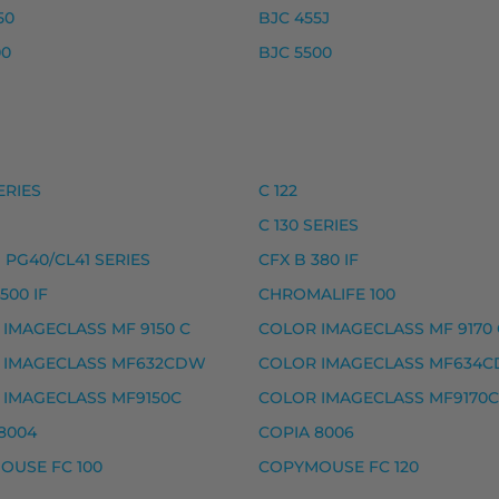
50
BJC 455J
 premium
00
BJC 5500
ike, premium
ke, premium
, premium
, premium
ERIES
C 122
C 130 SERIES
 IMAGECLASS MF632CDW, COLOR IMAGECLASS MF634CDW,
PG40/CL41 SERIES
CFX B 380 IF
500 IF
CHROMALIFE 100
IMAGECLASS MF 9150 C
COLOR IMAGECLASS MF 9170 
ke, premium
 IMAGECLASS MF632CDW
COLOR IMAGECLASS MF634
e, premium
 IMAGECLASS MF9150C
COLOR IMAGECLASS MF9170C
8004
COPIA 8006
 premium
OUSE FC 100
COPYMOUSE FC 120
 premium