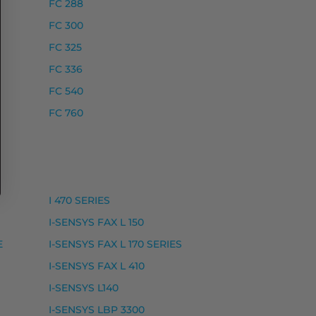
FC 288
FC 300
FC 325
FC 336
FC 540
SYS LBP215 X, I-SENSYS MF420 SERIES, I-SENSYS MF4
FC 760
I 470 SERIES
I-SENSYS FAX L 150
E
I-SENSYS FAX L 170 SERIES
I-SENSYS FAX L 410
I-SENSYS L140
R SHOT LBP 5960, LASER SHOT LBP 5970, LASER SHOT L
I-SENSYS LBP 3300