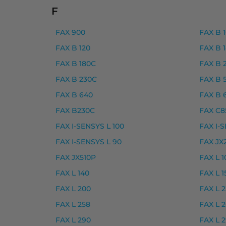
Canon 046H laserkasetti, keltainen – tarv
F
Canon 046H laserkasetti, magenta – tarv
FAX 900
FAX B 
Canon 046H laserkasetti, musta – tarvike
FAX B 120
FAX B 
Canon 046H laserkasetti, syaani – tarvike
FAX B 180C
FAX B 
Yhteensopivat tulostimet
FAX B 230C
FAX B 
FAX B 640
FAX B 
I-SENSYS LBP653CDW, I-SENSYS LBP654CX
FAX B230C
FAX C8
Canon 047 laserkasetti, mu
FAX I-SENSYS L 100
FAX I-S
Canon 047 laserkasetti, musta – tarvike, 
FAX I-SENSYS L 90
FAX JX
FAX JX510P
FAX L 1
Yhteensopivat tulostimet
FAX L 140
FAX L 1
I-SENSYS LBP110 SERIES, I-SENSYS LBP112
FAX L 200
FAX L 
Canon 049 rumpuyksikkö, m
FAX L 258
FAX L 
FAX L 290
FAX L 
Canon 049 rumpuyksikkö, musta – tarvik