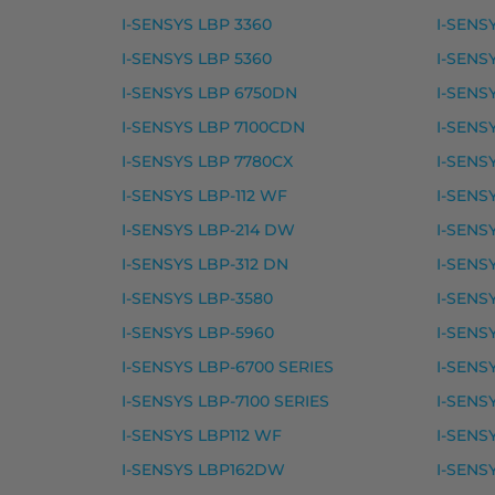
Canon 703 laserkasetti, mu
I-SENSYS LBP 3360
I-SENS
I-SENSYS LBP 5360
I-SENS
Canon 703 laserkasetti, musta – tarvike, 
I-SENSYS LBP 6750DN
I-SENS
Yhteensopivat tulostimet
I-SENSYS LBP 7100CDN
I-SENS
I-SENSYS LBP2900, I-SENSYS LBP2900 B,
I-SENSYS LBP 7780CX
I-SENS
I-SENSYS LBP-112 WF
I-SENS
Canon 706 laserkasetti, mu
I-SENSYS LBP-214 DW
I-SENS
Canon 706 laserkasetti, musta – tarvike, 
I-SENSYS LBP-312 DN
I-SENS
Yhteensopivat tulostimet
I-SENSYS LBP-3580
I-SENS
I-SENSYS LBP-5960
I-SENS
I-SENSYS MF6500 SERIES, I-SENSYS MF6
I-SENSYS LBP-6700 SERIES
I-SENS
Canon FX-10 laserkasetti, m
I-SENSYS LBP-7100 SERIES
I-SENS
I-SENSYS LBP112 WF
I-SENS
Canon FX-10 laserkasetti, musta – tarvike
I-SENSYS LBP162DW
I-SENS
Yhteensopivat tulostimet