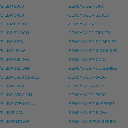
sta – tarvike, premium musteet
YS LBP 5000
I-SENSYS LBP 5100
YS LBP 5400
I-SENSYS LBP 6200D
premium
YS LBP 6780X
I-SENSYS LBP 7010C
YS LBP 7100CN
I-SENSYS LBP 7100CW
 I-SENSYS LBP3000, I-SENSYS LBP2900 I, I-SENSYS 
YS LBP 9130
I-SENSYS LBP-110 SERIES
YS LBP-113 W
I-SENSYS LBP-210 SERIES
sta – tarvike, premium musteet
YS LBP-215 DW
I-SENSYS LBP-215 X
premium
YS LBP-312 DNF
I-SENSYS LBP-312 SERIES
YS LBP-5300 SERIES
I-SENSYS LBP-5480
YS LBP-5970
I-SENSYS LBP-5975
530, I-SENSYS MF6540, I-SENSYS MF6540 PL, I-SEN
YS LBP-6780 DN
I-SENSYS LBP-7000
usta – tarvike, premium musteet
YS LBP-7780 CDN
I-SENSYS LBP110 SERIES
YS LBP113 W
I-SENSYS LBP151DW
, premium
YS LBP162DWF
I-SENSYS LBP210 SERIES