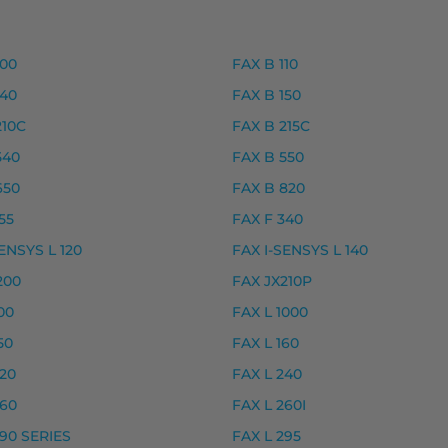
ike, premium
ike, premium
100
FAX B 110
, premium
140
FAX B 150
, premium
210C
FAX B 215C
540
FAX B 550
650
FAX B 820
, I-SENSYS LBP650 SERIES, I-SENSYS LBP654CDW, I-
55
FAX F 340
sta – tarvike, premium musteet
ENSYS L 120
FAX I-SENSYS L 140
premium
200
FAX JX210P
00
FAX L 1000
50
FAX L 160
, I-SENSYS LBP112 WF, I-SENSYS LBP113 W, I-SENSYS MF
220
FAX L 240
usta – tarvike premium musteet
260
FAX L 260I
290 SERIES
FAX L 295
e premium