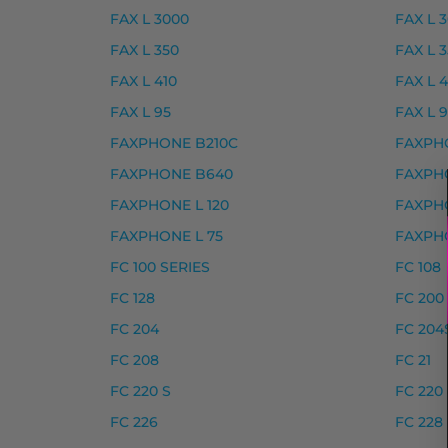
FAX L 3000
FAX L 3
Yhteensopivat tulostimet
FAX L 350
FAX L 3
I-SENSYS LBP-110 SERIES, I-SENSYS LBP-11
FAX L 410
FAX L 4
FAX L 95
FAX L 9
Canon musteet
FAXPHONE B210C
FAXPH
Canon 051 laserkasetti, musta – tarvike, 
FAXPHONE B640
FAXPH
Canon 051H laserkasetti, musta – tarvike,
FAXPHONE L 120
FAXPHO
Yhteensopivat tulostimet
FAXPHONE L 75
FAXPH
FC 100 SERIES
FC 108
I-SENSYS LBP160 SERIES, I-SENSYS LBP1
FC 128
FC 200
Canon 052 laserkasetti, mus
FC 204
FC 204
FC 208
FC 21
Canon 052 laserkasetti, musta – tarvike, 
FC 220 S
FC 220
Yhteensopivat tulostimet
FC 226
FC 228
I-SENSYS LBP-210 SERIES, I-SENSYS LBP-2