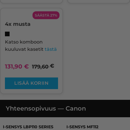
SÄÄSTÄ 27%
4x musta
Katso komboon
kuuluvat kasetit
tästä
€
131,90
€
179,60
LISÄÄ KORIIN
Yhteensopivuus — Canon
I-SENSYS LBP110 SERIES, I-SENSYS LBP112, I-SENSYS L
I-SENSYS LBP110 SERIES
I-SENSYS MF112