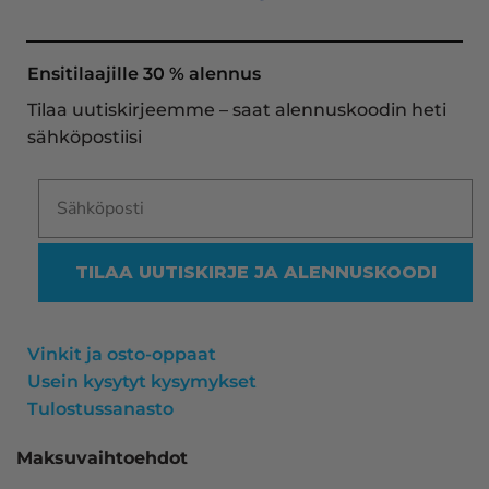
toimitukset supernopeita: eilen tekemäni tilaus 
oli noudettavissa postin lokerosta tänään!! En 
näe mitään syytä vaihtaa toimittajaa. Kaikki on 
Ensitilaajille 30 % alennus
aina sujunut erinomaisesti eikä tuotteissa ole 
Tilaa uutiskirjeemme – saat alennuskoodin heti
ollut mitään moitittavaa! Lämmin suositus!
sähköpostiisi
TILAA UUTISKIRJE JA ALENNUSKOODI
Vinkit ja osto-oppaat
Usein kysytyt kysymykset
Tulostussanasto
Maksuvaihtoehdot