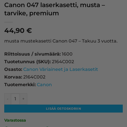
Canon 047 laserkasetti, musta –
tarvike, premium
44,90
€
musta mustekasetti Canon 047 – Takuu 3 vuotta.
Riittoisuus / sivumäärä:
1600
Tuotetunnus (SKU):
2164C002
Osasto:
Canon Väriaineet ja Laserkasetit
Korvaa:
2164C002
Tuotemerkki:
Canon
Canon 047 laserkasetti, musta – tarvike, premium määrä
LISÄÄ OSTOSKORIIN
Varastossa