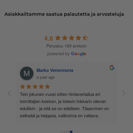
Asiakkailtamme saatua palautetta ja arvosteluja
4.6
Perustuu 169 arvioon
powered by
G
o
o
g
l
e
Marko Vettenranta
a year ago
 
Tein jokunen vuosi sitten hintavertailua eri 
lä 
toimittajien kesken, ja totesin Inkkarin olevan 
-
edullisin - ja sitä se on edelleen. Tilaaminen on 
 
selkeää ja helppoa, valikoima on valtava, 
 
loistavia tarjouksia ja muita etuja jatkuvasti, 
asiakaspalvelu todella ripeää (s-postin kautta) ja 