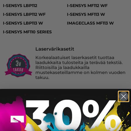
I-SENSYS LBP112
I-SENSYS MF112 WF
I-SENSYS LBP112 WF
I-SENSYS MF113 W
I-SENSYS LBP113 W
IMAGECLASS MF113 W
I-SENSYS MF110 SERIES
Laservärikasetit
Korkealaatuiset laserkasetit tuottaa
laadukkaita tulosteita ja terävää tekstiä.
Riittoisilla ja laadukkailla
mustekaseteillamme on kolmen vuoden
takuu.
Canon 047 laserkasetti, musta – tarvike,
premium
Saatavuus:
1600
44,90
€
Väri:
KORIIN