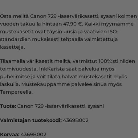
Osta meiltä Canon 729 -laservärikasetti, syaani kolmen
vuoden takuulla hintaan 47.90 €. Kaikki myymämme
mustekasetit ovat täysin uusia ja vaativien ISO-
standardien mukaisesti tehtaalla valmistettuja
kasetteja.
Tilaamalla värikasetit meiltä, varmistut 100%:sti niiden
toimivuudesta. InkKarista saat palvelua myös
puhelimitse ja voit tilata halvat mustekasetit myös
laskulla. Mustekauppamme palvelee sinua myös
Tampereella.
Tuote:
Canon 729 -laservärikasetti, syaani
Valmistajan tuotekoodi:
4369B002
Korvaa:
4369B002