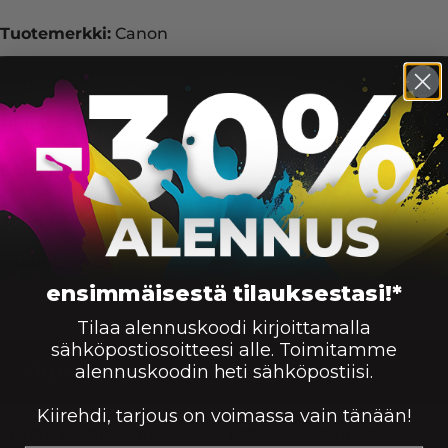
Tuotemerkki:
Canon
Väri:
syaani
Hinta:
47.90
EAN:
4960999684321
Veroprosentti:
Alv 25.5%
Takuu:
3 vuotta
ensimmäisestä tilauksestasi!*
Tilaa alennuskoodi kirjoittamalla
sähköpostiosoitteesi alle. Toimitamme
Yhteensopivuus — Canon
alennuskoodin heti sähköpostiisi.
Kiirehdi, tarjous on voimassa vain tänään!
I-SENSYS LBP-7000, I-SENSYS LBP-7000 SERIES, I-SEN
I-SENSYS LBP-7000
I-SENSYS LBP 7010C