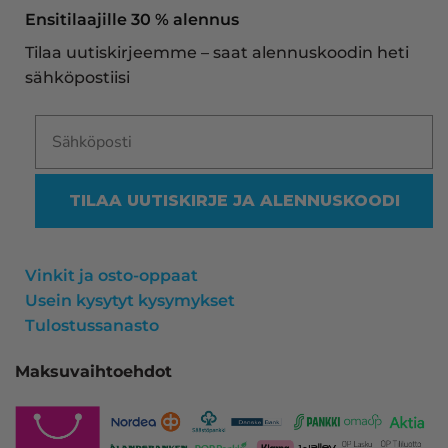
näe mitään syytä vaihtaa toimittajaa. Kaikki on 
Ensitilaajille 30 % alennus
aina sujunut erinomaisesti eikä tuotteissa ole 
Tilaa uutiskirjeemme – saat alennuskoodin heti
ollut mitään moitittavaa! Lämmin suositus!
sähköpostiisi
TILAA UUTISKIRJE JA ALENNUSKOODI
Vinkit ja osto-oppaat
Usein kysytyt kysymykset
Tulostussanasto
Maksuvaihtoehdot