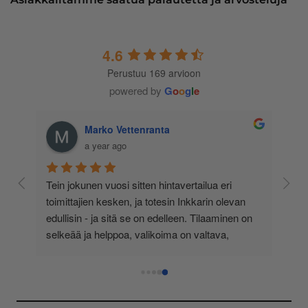
4.6
Perustuu 169 arvioon
powered by
G
o
o
g
l
e
Marko Vettenranta
a year ago
 
Tein jokunen vuosi sitten hintavertailua eri 
lä 
toimittajien kesken, ja totesin Inkkarin olevan 
-
edullisin - ja sitä se on edelleen. Tilaaminen on 
 
selkeää ja helppoa, valikoima on valtava, 
 
loistavia tarjouksia ja muita etuja jatkuvasti, 
asiakaspalvelu todella ripeää (s-postin kautta) ja 
toimitukset supernopeita: eilen tekemäni tilaus 
oli noudettavissa postin lokerosta tänään!! En 