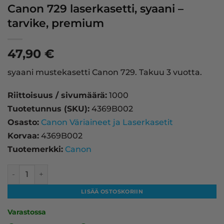
Canon 729 laserkasetti, syaani –
tarvike, premium
47,90
€
syaani mustekasetti Canon 729. Takuu 3 vuotta.
Riittoisuus / sivumäärä:
1000
Tuotetunnus (SKU):
4369B002
Osasto:
Canon Väriaineet ja Laserkasetit
Korvaa:
4369B002
Tuotemerkki:
Canon
Canon 729 laserkasetti, syaani – tarvike, premium määrä
LISÄÄ OSTOSKORIIN
Varastossa