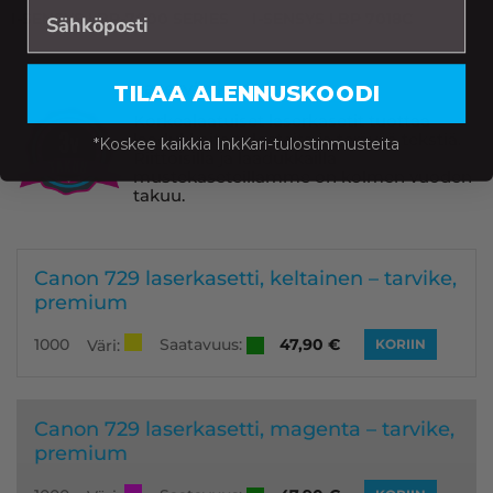
I-SENSYS LBP-7000 SERIES
I-SENSYS LBP 7018C
Laservärikasetit
TILAA ALENNUSKOODI
Korkealaatuiset laserkasetit tuottaa
laadukkaita tulosteita ja terävää tekstiä.
*Koskee kaikkia InkKari-tulostinmusteita
Riittoisilla ja laadukkailla
mustekaseteillamme on kolmen vuoden
takuu.
Canon 729 laserkasetti, keltainen – tarvike,
premium
Saatavuus:
1000
47,90
€
Väri:
KORIIN
Canon 729 laserkasetti, magenta – tarvike,
premium