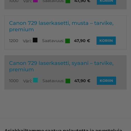
Saatavuus:
1000
47,90
€
Väri:
KORIIN
Canon 729 laserkasetti, musta – tarvike,
premium
Saatavuus:
1200
47,90
€
Väri:
KORIIN
Canon 729 laserkasetti, syaani – tarvike,
premium
Saatavuus:
1000
47,90
€
Väri:
KORIIN
Asiakkailtamme saatua palautetta ja arvosteluja