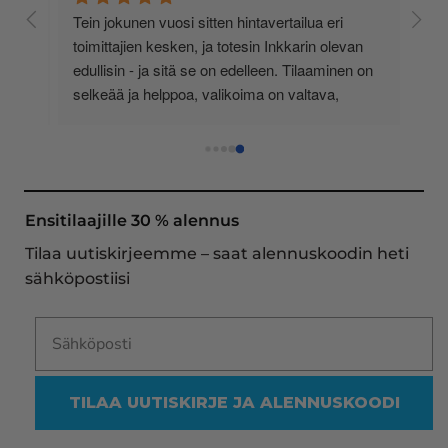
 
Tein jokunen vuosi sitten hintavertailua eri 
lä 
toimittajien kesken, ja totesin Inkkarin olevan 
-
edullisin - ja sitä se on edelleen. Tilaaminen on 
 
selkeää ja helppoa, valikoima on valtava, 
 
loistavia tarjouksia ja muita etuja jatkuvasti, 
asiakaspalvelu todella ripeää (s-postin kautta) ja 
toimitukset supernopeita: eilen tekemäni tilaus 
oli noudettavissa postin lokerosta tänään!! En 
näe mitään syytä vaihtaa toimittajaa. Kaikki on 
Ensitilaajille 30 % alennus
aina sujunut erinomaisesti eikä tuotteissa ole 
Tilaa uutiskirjeemme – saat alennuskoodin heti
ollut mitään moitittavaa! Lämmin suositus!
sähköpostiisi
TILAA UUTISKIRJE JA ALENNUSKOODI