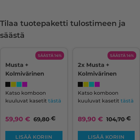
Tilaa tuotepaketti tulostimeen ja
säästä
SÄÄSTÄ 14%
SÄÄSTÄ 14%
Musta +
2x Musta +
Kolmivärinen
Kolmivärinen
Katso komboon
Katso komboon
kuuluvat kasetit
tästä
kuuluvat kasetit
tästä
€
€
59,90
€
89,90
€
69,80
104,70
LISÄÄ KORIIN
LISÄÄ KORIIN