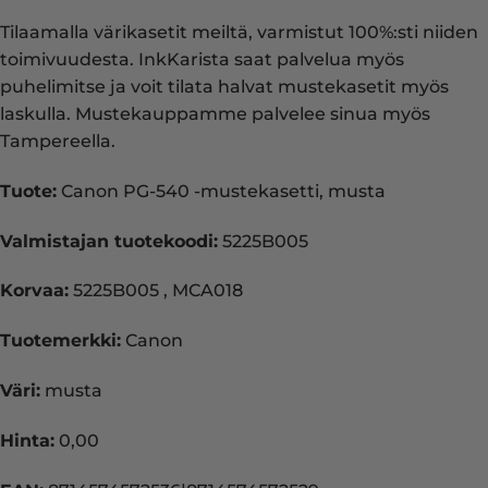
Tilaamalla värikasetit meiltä, varmistut 100%:sti niiden
toimivuudesta. InkKarista saat palvelua myös
puhelimitse ja voit tilata halvat mustekasetit myös
laskulla. Mustekauppamme palvelee sinua myös
Tampereella.
Tuote:
Canon PG-540 -mustekasetti, musta
Valmistajan tuotekoodi:
5225B005
Korvaa:
5225B005 , MCA018
Tuotemerkki:
Canon
Väri:
musta
Hinta:
0,00