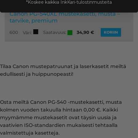
*Koskee kaikkia InkKari-tulostinmusteita
Canon PG-540XL mustekasetti, musta –
tarvike, premium
Saatavuus:
600
34,90
€
Väri:
KORIIN
Tilaa Canon mustepatruunat ja laserkasetit meiltä
edullisesti ja huippunopeasti!
Osta meiltä Canon PG-540 -mustekasetti, musta
kolmen vuoden takuulla hintaan 0,00 €. Kaikki
myymämme mustekasetit ovat täysin uusia ja
vaativien ISO-standardien mukaisesti tehtaalla
valmistettuja kasetteja.