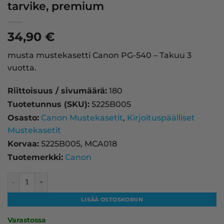
tarvike, premium
34,90
€
musta mustekasetti Canon PG-540 – Takuu 3
vuotta.
Riittoisuus / sivumäärä:
180
Tuotetunnus (SKU):
5225B005
Osasto:
Canon Mustekasetit
,
Kirjoituspäälliset
Mustekasetit
Korvaa:
5225B005, MCA018
Tuotemerkki:
Canon
Canon PG-540 mustekasetti, musta – tarvike, premium mä
LISÄÄ OSTOSKORIIN
Varastossa