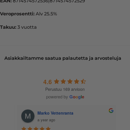
EAN:
8714574572536|8714574572529
Veroprosentti:
Alv 25.5%
Takuu:
3 vuotta
Asiakkailtamme saatua palautetta ja arvosteluja
4.6
Perustuu 169 arvioon
powered by
G
o
o
g
l
e
Marko Vettenranta
a year ago