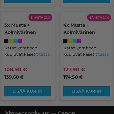
SÄÄSTÄ 22%
SÄÄSTÄ 27%
3x Musta +
4x Musta +
Kolmivärinen
Kolmivärinen
Katso komboon
Katso komboon
kuuluvat kasetit
tästä
kuuluvat kasetit
tästä
108,90
€
127,90
€
139,60
€
174,50
€
LISÄÄ KORIIN
LISÄÄ KORIIN
Yhteensopivuus — Canon