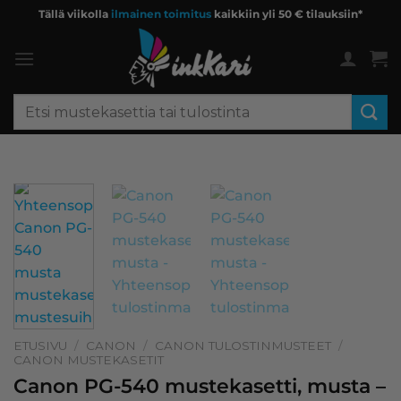
Skip
Tällä viikolla
ilmainen toimitus
kaikkiin yli 50 € tilauksiin*
to
content
Etsi:
ETUSIVU
/
CANON
/
CANON TULOSTINMUSTEET
/
CANON MUSTEKASETIT
Canon PG-540 mustekasetti, musta –