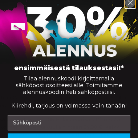
Canon 051 laserkasetti, musta – tarvike,
premium
Saatavuus:
1700
44,90
€
Väri:
KORIIN
Canon 051H laserkasetti, musta – tarvike,
premium
Saatavuus:
4100
54,90
€
Väri:
KORIIN
ensimmäisestä tilauksestasi!*
Tilaa alennuskoodi kirjoittamalla
sähköpostiosoitteesi alle. Toimitamme
alennuskoodin heti sähköpostiisi.
Tilaa Canon mustepatruunat ja laserkasetit meiltä
Kiirehdi, tarjous on voimassa vain tänään!
edullisesti ja huippunopeasti!
Osta meiltä Canon 051H -laservärikasetti, musta
kolmen vuoden takuulla hintaan 54.90 €. Kaikki
myymämme mustekasetit ovat täysin uusia ja