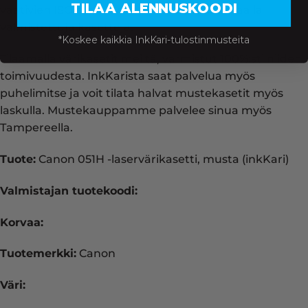
TILAA ALENNUSKOODI
vaativien ISO-standardien mukaisesti tehtaalla
valmistettuja kasetteja.
*Koskee kaikkia InkKari-tulostinmusteita
Tilaamalla värikasetit meiltä, varmistut 100%:sti niiden
toimivuudesta. InkKarista saat palvelua myös
puhelimitse ja voit tilata halvat mustekasetit myös
laskulla. Mustekauppamme palvelee sinua myös
Tampereella.
Tuote:
Canon 051H -laservärikasetti, musta (inkKari)
Valmistajan tuotekoodi:
Korvaa:
Tuotemerkki:
Canon
Väri: