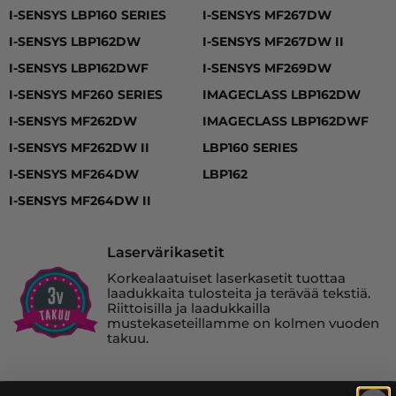
I-SENSYS LBP160 SERIES, I-SENSYS LBP162DW, I-SEN
I-SENSYS LBP160 SERIES
I-SENSYS MF267DW
I-SENSYS LBP162DW
I-SENSYS MF267DW II
I-SENSYS LBP162DWF
I-SENSYS MF269DW
I-SENSYS MF260 SERIES
IMAGECLASS LBP162DW
I-SENSYS MF262DW
IMAGECLASS LBP162DWF
I-SENSYS MF262DW II
LBP160 SERIES
I-SENSYS MF264DW
LBP162
I-SENSYS MF264DW II
Laservärikasetit
Korkealaatuiset laserkasetit tuottaa
laadukkaita tulosteita ja terävää tekstiä.
Riittoisilla ja laadukkailla
mustekaseteillamme on kolmen vuoden
takuu.