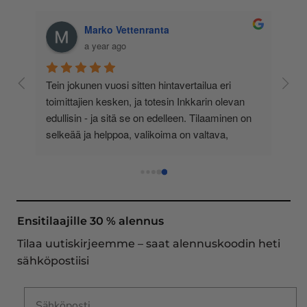
Marko Vettenranta
a year ago
 
Tein jokunen vuosi sitten hintavertailua eri 
lä 
toimittajien kesken, ja totesin Inkkarin olevan 
-
edullisin - ja sitä se on edelleen. Tilaaminen on 
 
selkeää ja helppoa, valikoima on valtava, 
 
loistavia tarjouksia ja muita etuja jatkuvasti, 
asiakaspalvelu todella ripeää (s-postin kautta) ja 
toimitukset supernopeita: eilen tekemäni tilaus 
oli noudettavissa postin lokerosta tänään!! En 
näe mitään syytä vaihtaa toimittajaa. Kaikki on 
Ensitilaajille 30 % alennus
aina sujunut erinomaisesti eikä tuotteissa ole 
Tilaa uutiskirjeemme – saat alennuskoodin heti
ollut mitään moitittavaa! Lämmin suositus!
sähköpostiisi