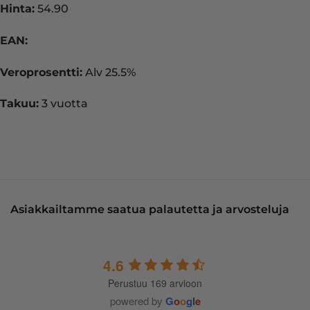
Hinta:
54.90
EAN:
Veroprosentti:
Alv 25.5%
Takuu:
3 vuotta
Asiakkailtamme saatua palautetta ja arvosteluja
4.6
Perustuu 169 arvioon
powered by
G
o
o
g
l
e