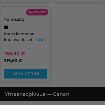
SÄÄSTÄ 27%
4x musta
Katso komboon
kuuluvat kasetit
tästä
160,90
€
219,60
€
LISÄÄ KORIIN
Yhteensopivuus — Canon