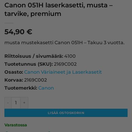
Canon 051H laserkasetti, musta –
tarvike, premium
54,90
€
musta mustekasetti Canon 051H – Takuu 3 vuotta.
Riittoisuus / sivumäärä:
4100
Tuotetunnus (SKU):
2169C002
Osasto:
Canon Väriaineet ja Laserkasetit
Korvaa:
2169C002
Tuotemerkki:
Canon
Canon 051H laserkasetti, musta – tarvike, premium määrä
LISÄÄ OSTOSKORIIN
Varastossa