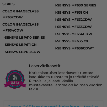
SERIES
I-SENSYS MF630 SERIES
COLOR IMAGECLASS
I-SENSYS MF631 CN
MF632CDW
I-SENSYS MF632CDW
COLOR IMAGECLASS
I-SENSYS MF633CDW
MF634CDW
I-SENSYS MF634CDW
I-SENSYS LBP610 SERIES
I-SENSYS MF635 CX
I-SENSYS LBP611 CN
I-SENSYS MF636CDWT
I-SENSYS LBP612CDW
Laservärikasetit
Korkealaatuiset laserkasetit tuottaa
laadukkaita tulosteita ja terävää tekstiä.
Riittoisilla ja laadukkailla
mustekaseteillamme on kolmen vuoden
takuu.
Canon 045 laserkasetti, keltainen – tarvike,