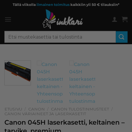
Skip
Tällä viikolla
ilmainen toimitus
kaikkiin yli 50 € tilauksiin*
to
content
Etsi:
ETUSIVU
/
CANON
/
CANON TULOSTINMUSTEET
/
CANON VÄRIAINEET JA LASERKASETIT
Canon 045H laserkasetti, keltainen –
tarvike, premium