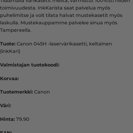
Tilaamalla värikasetit meiltä, varmistut 100%:sti niiden
toimivuudesta. InkKarista saat palvelua myös
puhelimitse ja voit tilata halvat mustekasetit myös
laskulla. Mustekauppamme palvelee sinua myös
Tampereella.
Tuote:
Canon 045H -laservärikasetti, keltainen
(inkKari)
Valmistajan tuotekoodi:
Korvaa:
Tuotemerkki:
Canon
Väri:
Hinta:
79.90
EAN: