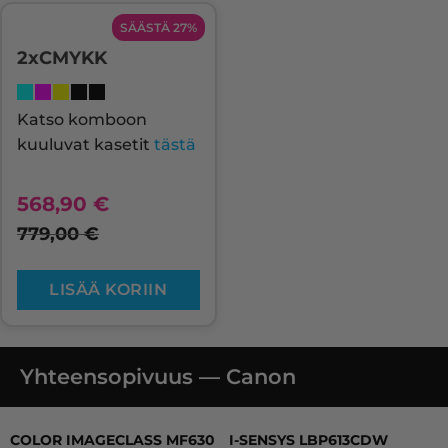
SÄÄSTÄ 27%
2xCMYKK
Katso komboon
kuuluvat kasetit
tästä
568,90
€
779,00
€
LISÄÄ KORIIN
Yhteensopivuus — Canon
COLOR IMAGECLASS MF630 SERIES, COLOR IMAGECLASS
COLOR IMAGECLASS MF630
I-SENSYS LBP613CDW