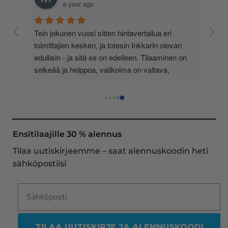
a year ago
 
Tein jokunen vuosi sitten hintavertailua eri 
lä 
toimittajien kesken, ja totesin Inkkarin olevan 
-
edullisin - ja sitä se on edelleen. Tilaaminen on 
 
selkeää ja helppoa, valikoima on valtava, 
 
loistavia tarjouksia ja muita etuja jatkuvasti, 
asiakaspalvelu todella ripeää (s-postin kautta) ja 
toimitukset supernopeita: eilen tekemäni tilaus 
oli noudettavissa postin lokerosta tänään!! En 
näe mitään syytä vaihtaa toimittajaa. Kaikki on 
Ensitilaajille 30 % alennus
aina sujunut erinomaisesti eikä tuotteissa ole 
Tilaa uutiskirjeemme – saat alennuskoodin heti
ollut mitään moitittavaa! Lämmin suositus!
sähköpostiisi
TILAA UUTISKIRJE JA ALENNUSKOODI