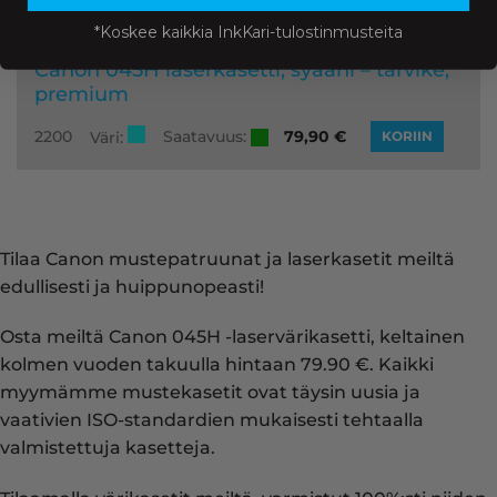
*Koskee kaikkia InkKari-tulostinmusteita
Canon 045H laserkasetti, syaani – tarvike,
premium
Saatavuus:
2200
79,90
€
Väri:
KORIIN
Tilaa Canon mustepatruunat ja laserkasetit meiltä
edullisesti ja huippunopeasti!
Osta meiltä Canon 045H -laservärikasetti, keltainen
kolmen vuoden takuulla hintaan 79.90 €. Kaikki
myymämme mustekasetit ovat täysin uusia ja
vaativien ISO-standardien mukaisesti tehtaalla
valmistettuja kasetteja.