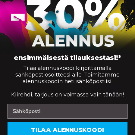
Saatavuus:
1300
69,90
€
Väri:
KORIIN
Canon 045H laserkasetti, keltainen –
tarvike, premium
Saatavuus:
2200
79,90
€
Väri:
KORIIN
ensimmäisestä tilauksestasi!*
Tilaa alennuskoodi kirjoittamalla
Canon 045H laserkasetti, magenta –
sähköpostiosoitteesi alle. Toimitamme
tarvike, premium
alennuskoodin heti sähköpostiisi.
Saatavuus:
2200
79,90
€
Väri:
KORIIN
Kiirehdi, tarjous on voimassa vain tänään!
Canon 045H laserkasetti, musta – tarvike,
premium
TILAA ALENNUSKOODI
Saatavuus:
2800
74,90
€
Väri:
KORIIN