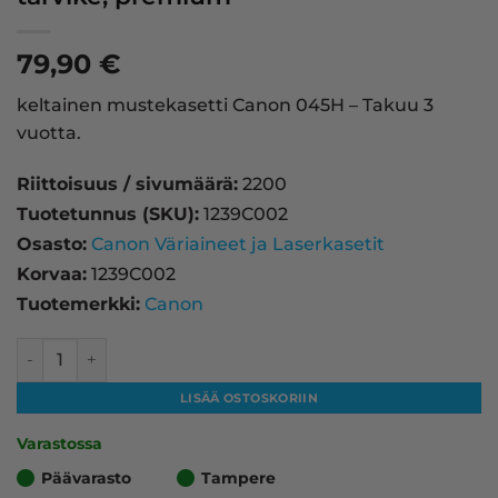
79,90
€
keltainen mustekasetti Canon 045H – Takuu 3
vuotta.
Riittoisuus / sivumäärä:
2200
Tuotetunnus (SKU):
1239C002
Osasto:
Canon Väriaineet ja Laserkasetit
Korvaa:
1239C002
Tuotemerkki:
Canon
Canon 045H laserkasetti, keltainen – tarvike, premium mä
LISÄÄ OSTOSKORIIN
Varastossa
Päävarasto
Tampere