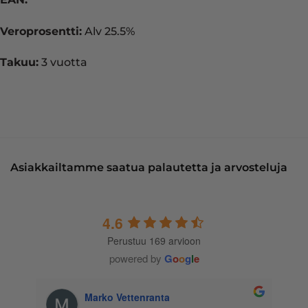
Veroprosentti:
Alv 25.5%
Takuu:
3 vuotta
Asiakkailtamme saatua palautetta ja arvosteluja
4.6
Perustuu 169 arvioon
powered by
G
o
o
g
l
e
Marko Vettenranta