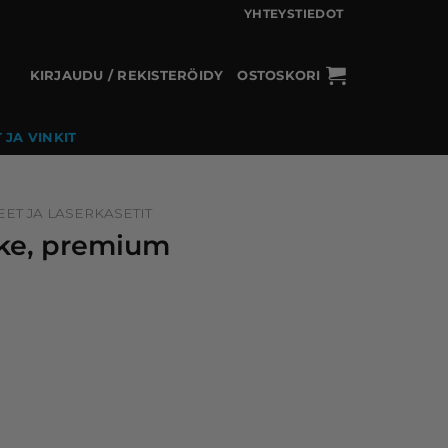
YHTEYSTIEDOT
KIRJAUDU / REKISTERÖIDY
OSTOSKORI
 JA VINKIT
ET JA LASERKASETIT
vike, premium