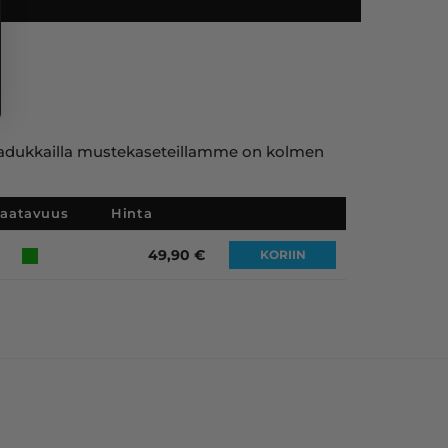
ja laadukkailla mustekaseteillamme on kolmen
Saatavuus
Hinta
49,90
€
KORIIN