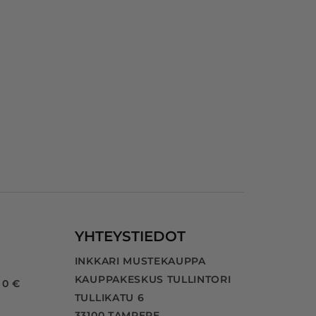
n 
a 
YHTEYSTIEDOT
INKKARI MUSTEKAUPPA
KAUPPAKESKUS TULLINTORI
 0 €
TULLIKATU 6
33100 TAMPERE