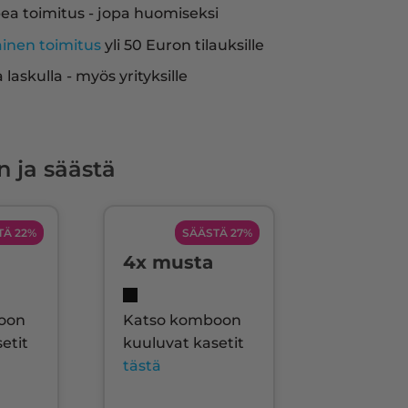
ea toimitus - jopa huomiseksi
ainen toimitus
yli 50 Euron tilauksille
a laskulla - myös yrityksille
n ja säästä
TÄ 22%
SÄÄSTÄ 27%
4x musta
oon
Katso komboon
etit
kuuluvat kasetit
tästä