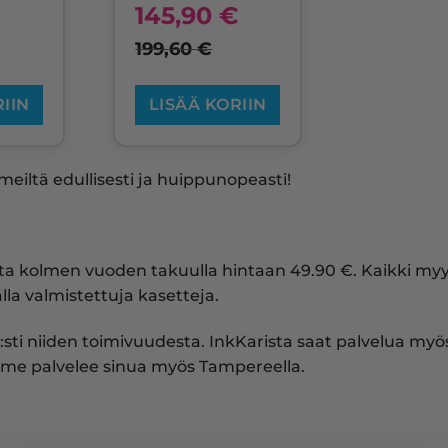
145,90
€
199,60
€
RIIN
LISÄÄ KORIIN
eiltä edullisesti ja huippunopeasti!
usta kolmen vuoden takuulla hintaan 49.90 €. Kaikki m
la valmistettuja kasetteja.
:sti niiden toimivuudesta. InkKarista saat palvelua myös 
me palvelee sinua myös Tampereella.