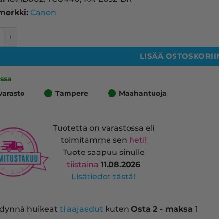
merkki:
Canon
13 laserkasetti, musta – tarvike, premium määrä
LISÄÄ OSTOSKORII
ossa
varasto
Tampere
Maahantuoja
Tuotetta on varastossa eli
toimitamme sen
heti!
Tuote saapuu sinulle
tiistaina
11.08.2026
Lisätiedot tästä!
dynnä huikeat
tilaajaedut
kuten
Osta 2 - maksa 1