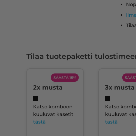
Nop
Ilm
Tila
Tilaa tuotepaketti tulostimee
SÄÄSTÄ 15%
SÄÄS
2x musta
3x musta
Katso komboon
Katso komb
kuuluvat kasetit
kuuluvat kas
tästä
tästä