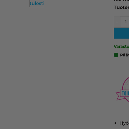
Tuote
Canon 7
Varast
Pää
Hyö