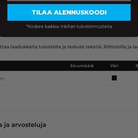
TILAA ALENNUSKOODI
LBP3250
*Koskee kaikkia InkKari-tulostinmusteita
ttaa laadukkaita tulosteita ja terävää tekstiä. Riittoisilla 
Sivumäärä
Väri
ium
 ja arvosteluja