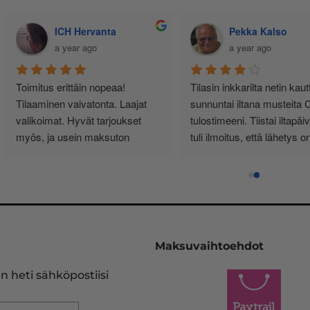
Jussi Käteinen
Senja Bunda
11 months ago
a year ago
siallisen tuntuinen kauppa, ei 
Minulla yksityishenkilönä 
urhia härpäkkeitä, vaan sitä 
tulostimen käyttö on vähäistä. 
itä nimi lupaa! Täältä haen 
Yksi kasetti riittää noin vuodeksi
atkossa. Ps. Hinnat kohillaan.
Vähän kauhulla ajattelen 
musteen loppuessa, saanko 
edelleen oikean ja tulostimeeni 
sopivan kasetin.
Pelastukseni on InkKari 
(inkkari.net), josta kerralla tilaan
Maksuvaihtoehdot
heidän sivujensa kautta uuden 
vastaavan. Tulostinmerkkien 
n heti sähköpostiisi
sekä kasettien runsaus on 
viidakko, missä en halua rämpiä