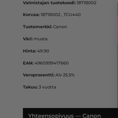
Valmistajan tuotekoodi:
1871B002
Korvaa:
1871B002 , TCU440
Tuotemerkki:
Canon
Väri:
musta
Hinta:
49.90
EAN:
4960999417660
Veroprosentti:
Alv 25.5%
Takuu:
3 vuotta
Yhteensopivuus — Canon