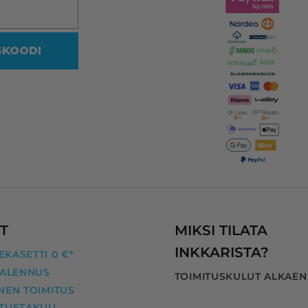
Siksi on olemassa tällekin 
saralla ammattilaiset.
SKOODI
Vaikka mustakasetin koodi oliki
reilussa vuodessa muuttunut, 
heidän ohjelmansa ehdotti 
oikeaa vastaavaa yhteensopiva
kasettia, jonka myös uskalsin 
tilata.
Kaikki nyt hyvin! Kiitos InkKari!
T
MIKSI TILATA
INKKARISTA?
KASETTI 0 €*
 ALENNUS
TOIMITUSKULUT ALKAEN
NEN TOIMITUS
ITUSTAKUU