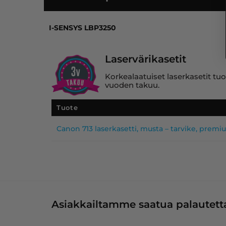
I-SENSYS LBP3250, LBP3250
I-SENSYS LBP3250
Laservärikasetit
Korkealaatuiset laserkasetit tuo
vuoden takuu.
Tuote
Canon 713 laserkasetti, musta – tarvike, prem
Asiakkailtamme saatua palautetta