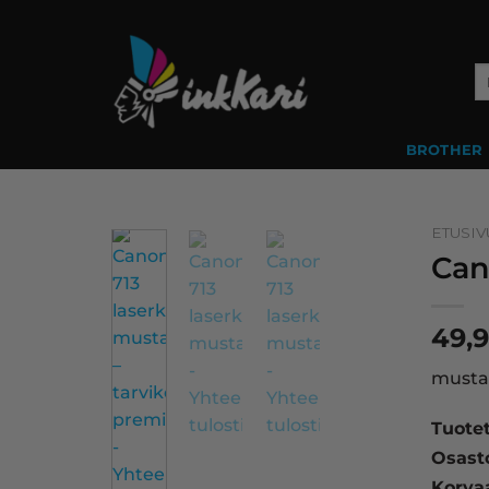
Skip
to
content
Et
BROTHER
ETUSIV
Can
49,
musta 
Tuote
Osast
Korva