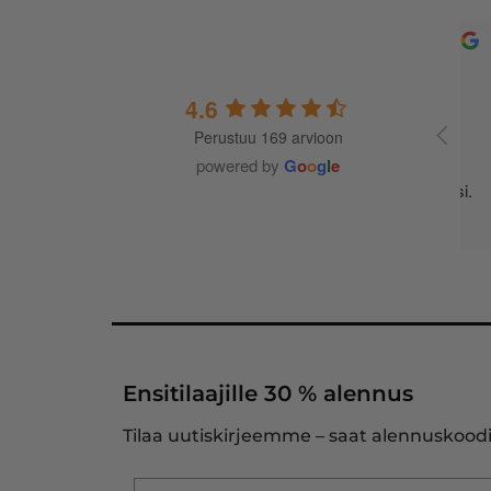
4.6
Perustuu 169 arvioon
A
t
powered by
G
o
o
g
l
e
m
j
Ensitilaajille 30 % alennus
Tilaa uutiskirjeemme – saat alennuskoodi