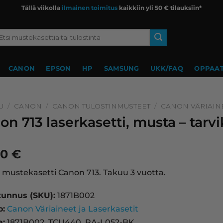
Tällä viikolla
ilmainen toimitus
kaikkiin yli 50 € tilauksiin*
si:
CANON
EPSON
HP
SAMSUNG
UKK/FAQ
OPPAAT
U
/
CANON
/
CANON TULOSTINMUSTEET
/
CANON VÄRIAINE
on 713 laserkasetti, musta – tar
90
€
mustekasetti Canon 713. Takuu 3 vuotta.
tunnus (SKU):
1871B002
o:
Canon Väriaineet ja Laserkasetit
a:
1871B002, TCU440, RA-L052-BK