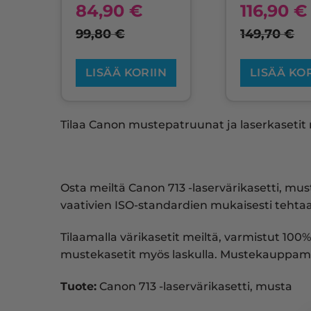
84,90
€
116,90
€
99,80
€
149,70
€
LISÄÄ KORIIN
LISÄÄ KO
Tilaa Canon mustepatruunat ja laserkasetit m
Osta meiltä Canon 713 -laservärikasetti, m
vaativien ISO-standardien mukaisesti tehtaal
Tilaamalla värikasetit meiltä, varmistut 100%
mustekasetit myös laskulla. Mustekauppam
Tuote:
Canon 713 -laservärikasetti, musta