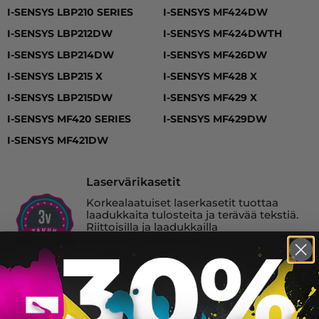
I-SENSYS LBP210 SERIES, I-SENSYS LBP212DW, I-SEN
I-SENSYS LBP210 SERIES
I-SENSYS MF424DW
I-SENSYS LBP212DW
I-SENSYS MF424DWTH
I-SENSYS LBP214DW
I-SENSYS MF426DW
I-SENSYS LBP215 X
I-SENSYS MF428 X
I-SENSYS LBP215DW
I-SENSYS MF429 X
I-SENSYS MF420 SERIES
I-SENSYS MF429DW
I-SENSYS MF421DW
Laservärikasetit
Korkealaatuiset laserkasetit tuottaa
laadukkaita tulosteita ja terävää tekstiä.
Riittoisilla ja laadukkailla
mustekaseteillamme on kolmen vuoden
takuu.
Canon 052H laserkasetti, musta – tarvike,