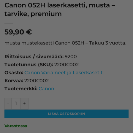
Canon 052H laserkasetti, musta –
tarvike, premium
59,90
€
musta mustekasetti Canon 052H – Takuu 3 vuotta.
Riittoisuus / sivumäärä:
9200
Tuotetunnus (SKU):
2200C002
Osasto:
Canon Väriaineet ja Laserkasetit
Korvaa:
2200C002
Tuotemerkki:
Canon
Canon 052H laserkasetti, musta – tarvike, premium määrä
LISÄÄ OSTOSKORIIN
Varastossa