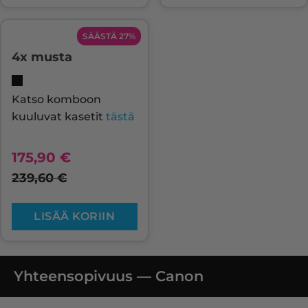
SÄÄSTÄ 27%
4x musta
Katso komboon
kuuluvat kasetit
tästä
175,90
€
239,60
€
LISÄÄ KORIIN
Yhteensopivuus — Canon