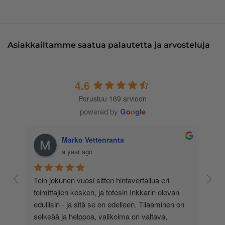
Asiakkailtamme saatua palautetta ja arvosteluja
4.6
Perustuu 169 arvioon
powered by
G
o
o
g
l
e
Marko Vettenranta
a year ago
 
Tein jokunen vuosi sitten hintavertailua eri 
lä 
toimittajien kesken, ja totesin Inkkarin olevan 
-
edullisin - ja sitä se on edelleen. Tilaaminen on 
 
selkeää ja helppoa, valikoima on valtava, 