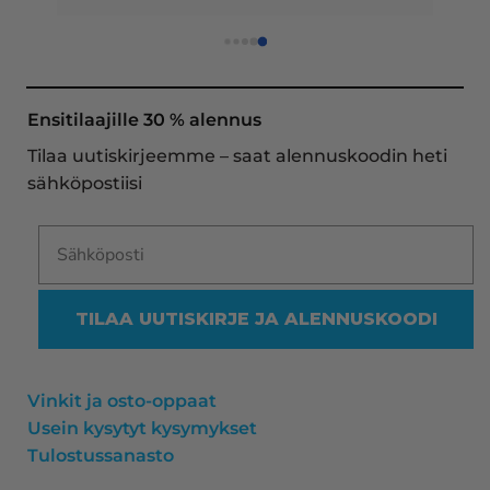
 
loistavia tarjouksia ja muita etuja jatkuvasti, 
asiakaspalvelu todella ripeää (s-postin kautta) ja 
toimitukset supernopeita: eilen tekemäni tilaus 
oli noudettavissa postin lokerosta tänään!! En 
näe mitään syytä vaihtaa toimittajaa. Kaikki on 
Ensitilaajille 30 % alennus
aina sujunut erinomaisesti eikä tuotteissa ole 
Tilaa uutiskirjeemme – saat alennuskoodin heti
ollut mitään moitittavaa! Lämmin suositus!
sähköpostiisi
TILAA UUTISKIRJE JA ALENNUSKOODI
Vinkit ja osto-oppaat
Usein kysytyt kysymykset
Tulostussanasto