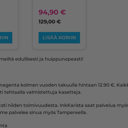
94,90
€
129,00
€
RIIN
LISÄÄ KORIIN
eiltä edullisesti ja huippunopeasti!
 magenta kolmen vuoden takuulla hintaan 12.90 €. Ka
i tehtaalla valmistettuja kasetteja.
:sti niiden toimivuudesta. InkKarista saat palvelua myös 
me palvelee sinua myös Tampereella.
nta