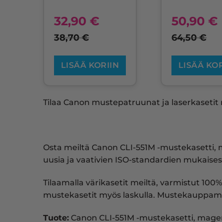
32,90
€
50,90
€
38,70
€
64,50
€
LISÄÄ KORIIN
LISÄÄ KO
Tilaa Canon mustepatruunat ja laserkasetit m
Osta meiltä Canon CLI-551M -mustekasetti,
uusia ja vaativien ISO-standardien mukaisest
Tilaamalla värikasetit meiltä, varmistut 100%
mustekasetit myös laskulla. Mustekauppam
Tuote:
Canon CLI-551M -mustekasetti, mage