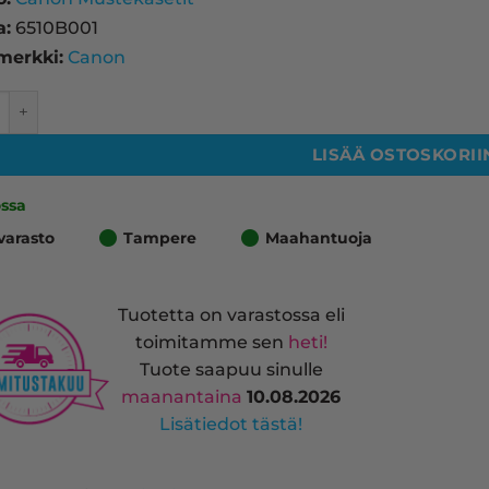
a:
6510B001
merkki:
Canon
CLI-551M mustekasetti, magenta – tarvike, premium määrä
LISÄÄ OSTOSKORII
ossa
varasto
Tampere
Maahantuoja
Tuotetta on varastossa eli
toimitamme sen
heti!
Tuote saapuu sinulle
maanantaina
10.08.2026
Lisätiedot tästä!