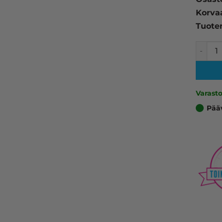
Korva
Tuote
Canon 
Varast
Pää