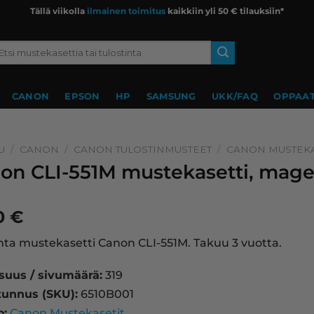
Tällä viikolla
ilmainen toimitus
kaikkiin yli 50 € tilauksiin*
si:
CANON
EPSON
HP
SAMSUNG
UKK/FAQ
OPPAAT
U
/
CANON
/
CANON TULOSTINMUSTEET
/
CANON MUSTEKA
on CLI-551M mustekasetti, mage
90
€
a mustekasetti Canon CLI-551M. Takuu 3 vuotta.
isuus / sivumäärä:
319
tunnus (SKU):
6510B001
o:
Canon Mustekasetit