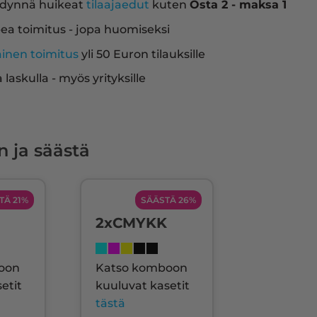
dynnä huikeat
tilaajaedut
kuten
Osta 2 - maksa 1
ea toimitus - jopa huomiseksi
ainen toimitus
yli 50 Euron tilauksille
a laskulla - myös yrityksille
n ja säästä
TÄ 21%
SÄÄSTÄ 26%
2xCMYKK
oon
Katso komboon
etit
kuuluvat kasetit
tästä