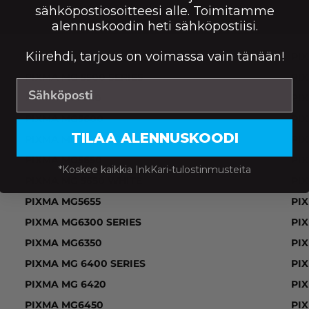
sähköpostiosoitteesi alle. Toimitamme
alennuskoodin heti sähköpostiisi.
IXMA IP 7200 SERIES, PIXMA IP 7240, PIXMA IP7250,
Kiirehdi, tarjous on voimassa vain tänään!
PIXMA MG5500
PI
PIXMA MG 5500 SERIES
PI
PIXMA MG5550
PIX
PIXMA MG5600
PI
TILAA ALENNUSKOODI
PIXMA MG 5600 SERIES
PI
PIXMA MG5650
PI
*Koskee kaikkia InkKari-tulostinmusteita
PIXMA MG 5650 WHITE
PI
PIXMA MG5655
PI
PIXMA MG6300 SERIES
PIX
PIXMA MG6350
PI
PIXMA MG 6400 SERIES
PIX
PIXMA MG 6420
PI
PIXMA MG6450
PI