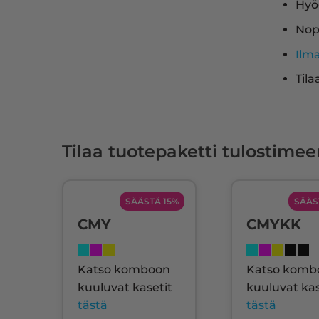
Hyö
Nop
Ilm
Tila
Tilaa tuotepaketti tulostimee
SÄÄSTÄ 15%
SÄÄS
CMY
CMYKK
Katso komboon
Katso komb
kuuluvat kasetit
kuuluvat kas
tästä
tästä