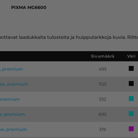
PIXMA MG6600
ttavat laadukkaita tulosteita ja huipputarkkoja kuvia. Riit
Sivumäärä
Väri
e, premium
495
ike, premium
1125
, premium
332
ke, premium
695
ike, premium
319