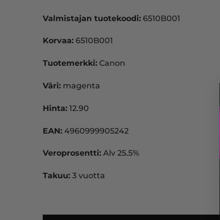
Valmistajan tuotekoodi:
6510B001
Korvaa:
6510B001
Tuotemerkki:
Canon
Väri:
magenta
Hinta:
12.90
EAN:
4960999905242
Veroprosentti:
Alv 25.5%
Takuu:
3 vuotta