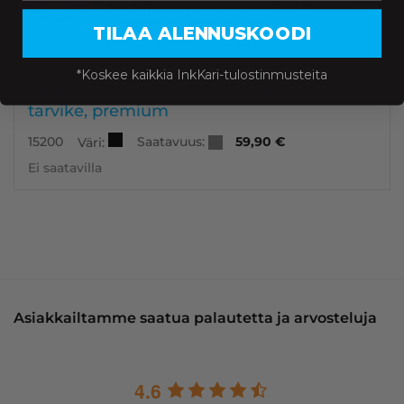
laadultaan. inkKarin tuotteisiin saat
kolmen vuoden takuun.
TILAA ALENNUSKOODI
*Koskee kaikkia InkKari-tulostinmusteita
Canon C-EXV37 laserkasetti, musta –
tarvike, premium
Saatavuus:
15200
59,90
€
Väri:
Ei saatavilla
Asiakkailtamme saatua palautetta ja arvosteluja
4.6