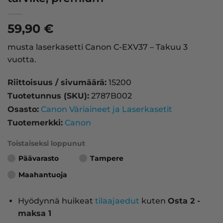
59,90
€
musta laserkasetti Canon C-EXV37 – Takuu 3
vuotta.
Riittoisuus / sivumäärä:
15200
Tuotetunnus (SKU):
2787B002
Osasto:
Canon Väriaineet ja Laserkasetit
Tuotemerkki:
Canon
Toistaiseksi loppunut
Päävarasto
Tampere
Maahantuoja
Hyödynnä huikeat
tilaajaedut
kuten
Osta 2 -
maksa 1