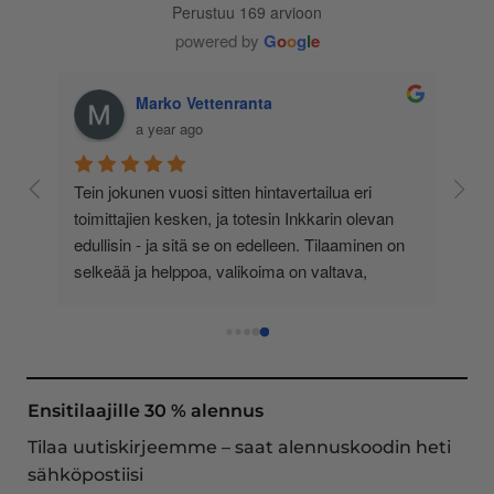
Perustuu 169 arvioon
powered by
G
o
o
g
l
e
Marko Vettenranta
a year ago
 
Tein jokunen vuosi sitten hintavertailua eri 
lä 
toimittajien kesken, ja totesin Inkkarin olevan 
-
edullisin - ja sitä se on edelleen. Tilaaminen on 
 
selkeää ja helppoa, valikoima on valtava, 
 
loistavia tarjouksia ja muita etuja jatkuvasti, 
asiakaspalvelu todella ripeää (s-postin kautta) ja 
toimitukset supernopeita: eilen tekemäni tilaus 
oli noudettavissa postin lokerosta tänään!! En 
näe mitään syytä vaihtaa toimittajaa. Kaikki on 
Ensitilaajille 30 % alennus
aina sujunut erinomaisesti eikä tuotteissa ole 
Tilaa uutiskirjeemme – saat alennuskoodin heti
ollut mitään moitittavaa! Lämmin suositus!
sähköpostiisi