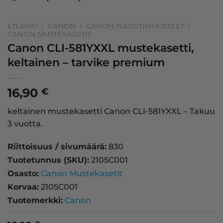
ETUSIVU
/
CANON
/
CANON TULOSTINMUSTEET
/
CANON MUSTEKASETIT
Canon CLI-581YXXL mustekasetti,
keltainen – tarvike premium
16,90
€
keltainen mustekasetti Canon CLI-581YXXL – Takuu
3 vuotta.
Riittoisuus / sivumäärä:
830
Tuotetunnus (SKU):
2105C001
Osasto:
Canon Mustekasetit
Korvaa:
2105C001
Tuotemerkki:
Canon