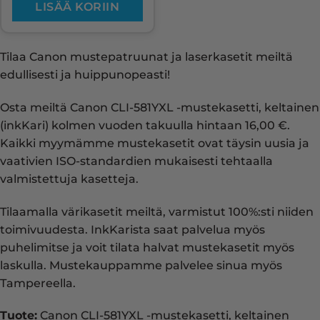
LISÄÄ KORIIN
Tilaa Canon mustepatruunat ja laserkasetit meiltä
edullisesti ja huippunopeasti!
Osta meiltä Canon CLI-581YXL -mustekasetti, keltainen
(inkKari) kolmen vuoden takuulla hintaan 16,00 €.
Kaikki myymämme mustekasetit ovat täysin uusia ja
vaativien ISO-standardien mukaisesti tehtaalla
valmistettuja kasetteja.
Tilaamalla värikasetit meiltä, varmistut 100%:sti niiden
toimivuudesta. InkKarista saat palvelua myös
puhelimitse ja voit tilata halvat mustekasetit myös
laskulla. Mustekauppamme palvelee sinua myös
Tampereella.
Tuote:
Canon CLI-581YXL -mustekasetti, keltainen