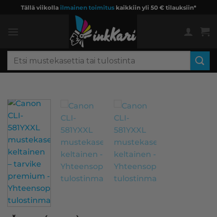
Skip
Tällä viikolla
ilmainen toimitus
kaikkiin yli 50 € tilauksiin*
to
content
Etsi:
×
‹
›