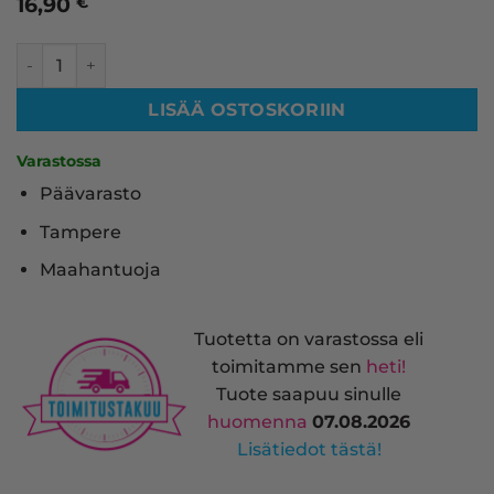
16,90
€
Canon CLI-581YXXL mustekasetti, keltainen – tarvike pre
LISÄÄ OSTOSKORIIN
Varastossa
Päävarasto
Tampere
Maahantuoja
Tuotetta on varastossa eli
toimitamme sen
heti!
Tuote saapuu sinulle
huomenna
07.08.2026
Lisätiedot tästä!