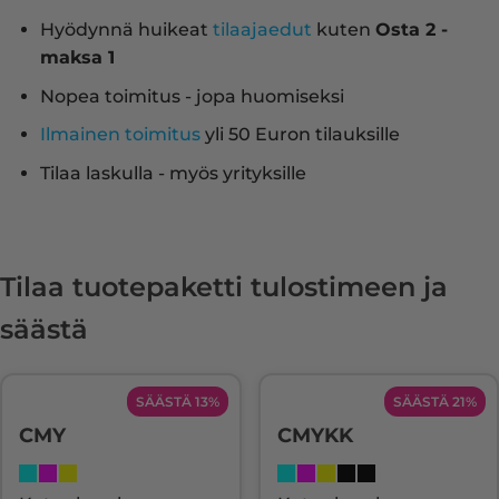
Hyödynnä huikeat
tilaajaedut
kuten
Osta 2 -
maksa 1
Nopea toimitus - jopa huomiseksi
Ilmainen toimitus
yli 50 Euron tilauksille
Tilaa laskulla - myös yrityksille
Tilaa tuotepaketti tulostimeen ja
säästä
SÄÄSTÄ 13%
SÄÄSTÄ 21%
CMY
CMYKK