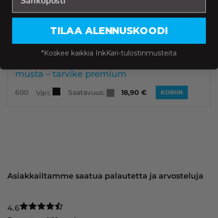
keltainen – tarvike premium
Saatavuus:
830
16,90
€
Väri:
KORIIN
TILAA ALENNUSKOODI
*Koskee kaikkia InkKari-tulostinmusteita
Canon PGI-580PGBKXXL mustekasetti,
musta – tarvike premium
Saatavuus:
600
18,90
€
Väri:
KORIIN
Asiakkailtamme saatua palautetta ja arvosteluja
4.6