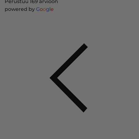
Perustuu 169 arvioon
powered by
G
o
o
g
l
e