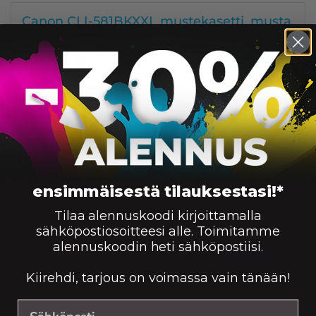
Canon CLI-581BKXXL mustekasetti, musta
– tarvike premium
Saatavuus:
795
16,90
€
Väri:
KORIIN
Canon CLI-581CXXL mustekasetti, syaani –
tarvike premium
Saatavuus:
830
16,90
€
Väri:
KORIIN
ensimmäisestä tilauksestasi!*
Canon CLI-581MXXL mustekasetti,
Tilaa alennuskoodi kirjoittamalla
magenta – tarvike premium
sähköpostiosoitteesi alle. Toimitamme
alennuskoodin heti sähköpostiisi.
Saatavuus:
747
16,90
€
Väri:
KORIIN
Kiirehdi, tarjous on voimassa vain tänään!
Canon CLI-581YXXL mustekasetti,