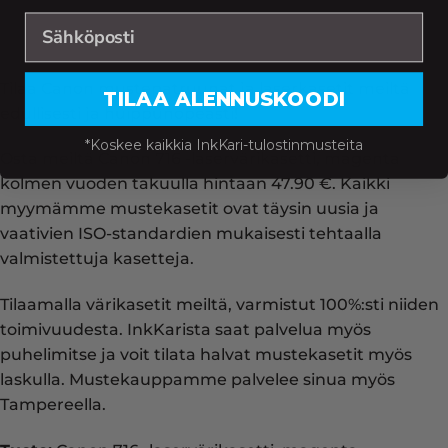
Tilaa Canon mustepatruunat ja laserkasetit meiltä
TILAA ALENNUSKOODI
edullisesti ja huippunopeasti!
*Koskee kaikkia InkKari-tulostinmusteita
Osta meiltä Canon 716 -laservärikasetti, magenta
kolmen vuoden takuulla hintaan 47.90 €. Kaikki
myymämme mustekasetit ovat täysin uusia ja
vaativien ISO-standardien mukaisesti tehtaalla
valmistettuja kasetteja.
Tilaamalla värikasetit meiltä, varmistut 100%:sti niiden
toimivuudesta. InkKarista saat palvelua myös
puhelimitse ja voit tilata halvat mustekasetit myös
laskulla. Mustekauppamme palvelee sinua myös
Tampereella.