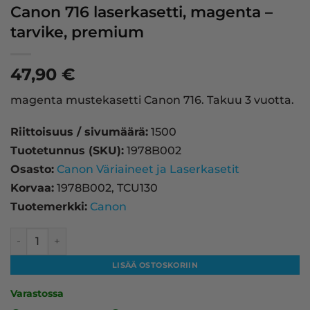
Canon 716 laserkasetti, magenta –
tarvike, premium
47,90
€
magenta mustekasetti Canon 716. Takuu 3 vuotta.
Riittoisuus / sivumäärä:
1500
Tuotetunnus (SKU):
1978B002
Osasto:
Canon Väriaineet ja Laserkasetit
Korvaa:
1978B002, TCU130
Tuotemerkki:
Canon
Canon 716 laserkasetti, magenta – tarvike, premium määrä
LISÄÄ OSTOSKORIIN
Varastossa