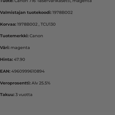
Tuote:
Canon 716 -laservärikasetti, magenta
Valmistajan tuotekoodi:
1978B002
Korvaa:
1978B002 , TCU130
Tuotemerkki:
Canon
Väri:
magenta
Hinta:
47.90
EAN:
4960999610894
Veroprosentti:
Alv 25.5%
Takuu:
3 vuotta