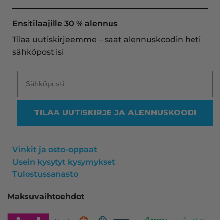
oli noudettavissa postin lokerosta tänään!! En 
näe mitään syytä vaihtaa toimittajaa. Kaikki on 
Ensitilaajille 30 % alennus
aina sujunut erinomaisesti eikä tuotteissa ole 
Tilaa uutiskirjeemme – saat alennuskoodin heti
ollut mitään moitittavaa! Lämmin suositus!
sähköpostiisi
TILAA UUTISKIRJE JA ALENNUSKOODI
Vinkit ja osto-oppaat
Usein kysytyt kysymykset
Tulostussanasto
Maksuvaihtoehdot