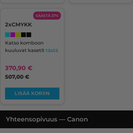
SÄÄSTÄ 27%
2xCMYKK
Katso komboon
kuuluvat kasetit
tästä
370,90
€
507,00
€
LISÄÄ KORIIN
Yhteensopivuus — Canon