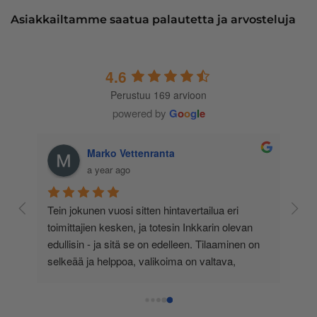
Asiakkailtamme saatua palautetta ja arvosteluja
4.6
Perustuu 169 arvioon
powered by
G
o
o
g
l
e
Marko Vettenranta
a year ago
 
Tein jokunen vuosi sitten hintavertailua eri 
lä 
toimittajien kesken, ja totesin Inkkarin olevan 
-
edullisin - ja sitä se on edelleen. Tilaaminen on 
 
selkeää ja helppoa, valikoima on valtava, 
 
loistavia tarjouksia ja muita etuja jatkuvasti, 
asiakaspalvelu todella ripeää (s-postin kautta) ja 
toimitukset supernopeita: eilen tekemäni tilaus 