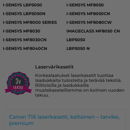
I-SENSYS LBP5050, I-SENSYS LBP5050N, I-SENSYS MF
I-SENSYS LBP5050
I-SENSYS MF8050
I-SENSYS LBP5050N
I-SENSYS MF8050CN
I-SENSYS MF8000 SERIES
I-SENSYS MF8080CW
I-SENSYS MF8030
IMAGECLASS MF8050 CN
I-SENSYS MF8030CN
LBP5050
I-SENSYS MF8040CN
LBP5050 N
Laservärikasetit
Korkealaatuiset laserkasetit tuottaa
laadukkaita tulosteita ja terävää tekstiä.
Riittoisilla ja laadukkailla
mustekaseteillamme on kolmen vuoden
takuu.
Canon 716 laserkasetti, keltainen – tarvike,
premium