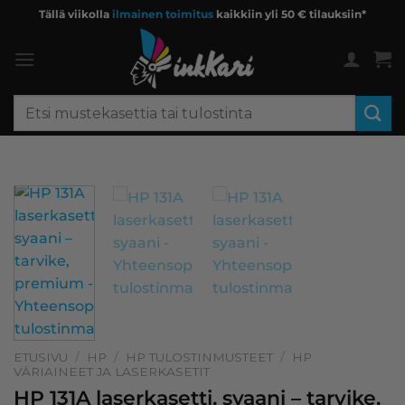
Skip
Tällä viikolla
ilmainen toimitus
kaikkiin yli 50 € tilauksiin*
to
content
Etsi:
ETUSIVU
/
HP
/
HP TULOSTINMUSTEET
/
HP
VÄRIAINEET JA LASERKASETIT
HP 131A laserkasetti, syaani – tarvike,