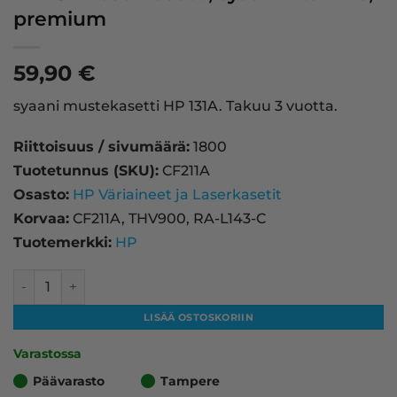
premium
59,90
€
syaani mustekasetti HP 131A. Takuu 3 vuotta.
Riittoisuus / sivumäärä:
1800
Tuotetunnus (SKU):
CF211A
Osasto:
HP Väriaineet ja Laserkasetit
Korvaa:
CF211A, THV900, RA-L143-C
Tuotemerkki:
HP
HP 131A laserkasetti, syaani – tarvike, premium määrä
LISÄÄ OSTOSKORIIN
Varastossa
Päävarasto
Tampere