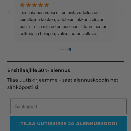
 
Tein jokunen vuosi sitten hintavertailua eri 
lä 
toimittajien kesken, ja totesin Inkkarin olevan 
-
edullisin - ja sitä se on edelleen. Tilaaminen on 
 
selkeää ja helppoa, valikoima on valtava, 
 
loistavia tarjouksia ja muita etuja jatkuvasti, 
asiakaspalvelu todella ripeää (s-postin kautta) ja 
toimitukset supernopeita: eilen tekemäni tilaus 
oli noudettavissa postin lokerosta tänään!! En 
näe mitään syytä vaihtaa toimittajaa. Kaikki on 
Ensitilaajille 30 % alennus
aina sujunut erinomaisesti eikä tuotteissa ole 
Tilaa uutiskirjeemme – saat alennuskoodin heti
ollut mitään moitittavaa! Lämmin suositus!
sähköpostiisi
TILAA UUTISKIRJE JA ALENNUSKOODI