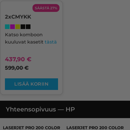
SÄÄSTÄ 27%
2xCMYKK
Katso komboon
kuuluvat kasetit
tästä
437,90
€
599,00
€
LISÄÄ KORIIN
Yhteensopivuus — HP
LASERJET PRO 200 COLOR M251 SERIES, LASERJET P
LASERJET PRO 200 COLOR
LASERJET PRO 200 COLOR