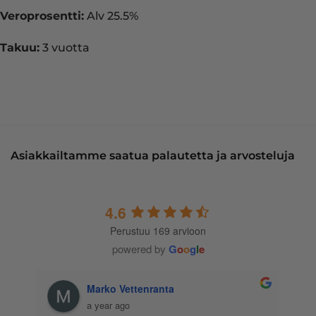
Veroprosentti:
Alv 25.5%
Takuu:
3 vuotta
Asiakkailtamme saatua palautetta ja arvosteluja
4.6
Perustuu 169 arvioon
powered by
G
o
o
g
l
e
Marko Vettenranta
a year ago