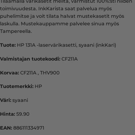
Tilaamalla värikasetit meiltä, varmistut 100%:sti niiden
toimivuudesta. InkKarista saat palvelua myös
puhelimitse ja voit tilata halvat mustekasetit myös
laskulla. Mustekauppamme palvelee sinua myös
Tampereella.
Tuote:
HP 131A -laservärikasetti, syaani (inkKari)
Valmistajan tuotekoodi:
CF211A
Korvaa:
CF211A , THV900
Tuotemerkki:
HP
Väri:
syaani
Hinta:
59.90
EAN:
886111334971