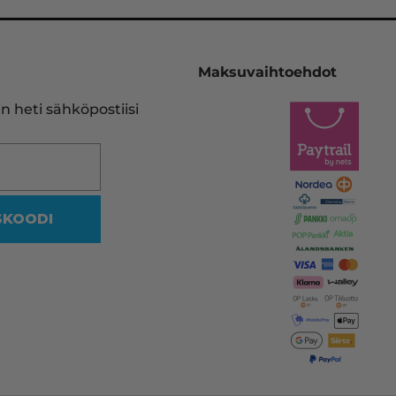
Pelastukseni on InkKari 
(inkkari.net), josta kerralla tilaan
Maksuvaihtoehdot
heidän sivujensa kautta uuden 
vastaavan. Tulostinmerkkien 
n heti sähköpostiisi
sekä kasettien runsaus on 
viidakko, missä en halua rämpiä
Siksi on olemassa tällekin 
saralla ammattilaiset.
SKOODI
Vaikka mustakasetin koodi oliki
reilussa vuodessa muuttunut, 
heidän ohjelmansa ehdotti 
oikeaa vastaavaa yhteensopiva
kasettia, jonka myös uskalsin 
tilata.
Kaikki nyt hyvin! Kiitos InkKari!