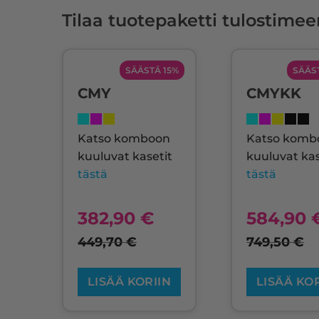
Tilaa tuotepaketti tulostimee
SÄÄSTÄ 15%
SÄÄS
CMY
CMYKK
Katso komboon
Katso komb
kuuluvat kasetit
kuuluvat kas
tästä
tästä
382,90
€
584,90
449,70
€
749,50
€
LISÄÄ KORIIN
LISÄÄ KO