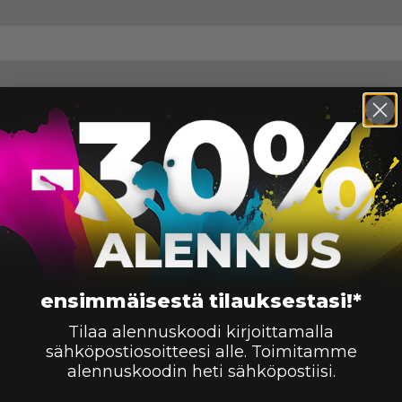
mium
12000
mium
12000
m
12000
m
12000
ensimmäisestä tilauksestasi!*
tä edullisesti ja huippunopeasti!
Tilaa alennuskoodi kirjoittamalla
sähköpostiosoitteesi alle. Toimitamme
tainen kolmen vuoden takuulla hintaan 149.90 €. Kaikk
alennuskoodin heti sähköpostiisi.
aalla valmistettuja kasetteja.