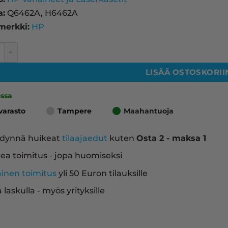
a:
Q6462A, H6462A
merkki:
HP
 laserkasetti, keltainen – tarvike, premium määrä
LISÄÄ OSTOSKORII
ossa
varasto
Tampere
Maahantuoja
dynnä huikeat
tilaajaedut
kuten
Osta 2 - maksa 1
ea toimitus - jopa huomiseksi
ainen toimitus
yli 50 Euron tilauksille
a laskulla - myös yrityksille