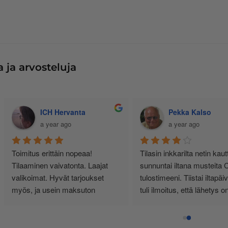
 ja arvosteluja
Jussi Käteinen
Senja Bunda
11 months ago
a year ago
siallisen tuntuinen kauppa, ei 
Minulla yksityishenkilönä 
urhia härpäkkeitä, vaan sitä 
tulostimen käyttö on vähäistä. 
itä nimi lupaa! Täältä haen 
Yksi kasetti riittää noin vuodeksi
atkossa. Ps. Hinnat kohillaan.
Vähän kauhulla ajattelen 
musteen loppuessa, saanko 
edelleen oikean ja tulostimeeni 
sopivan kasetin.