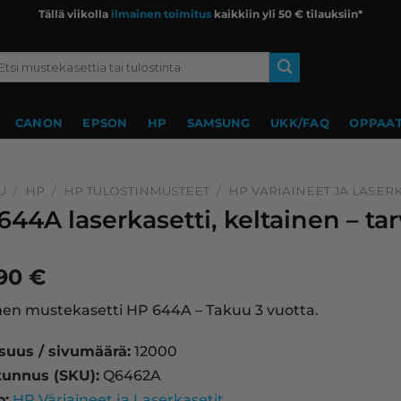
Tällä viikolla
ilmainen toimitus
kaikkiin yli 50 € tilauksiin*
si:
CANON
EPSON
HP
SAMSUNG
UKK/FAQ
OPPAAT
U
/
HP
/
HP TULOSTINMUSTEET
/
HP VÄRIAINEET JA LASERK
644A laserkasetti, keltainen – t
,90
€
nen mustekasetti HP 644A – Takuu 3 vuotta.
isuus / sivumäärä:
12000
tunnus (SKU):
Q6462A
o:
HP Väriaineet ja Laserkasetit