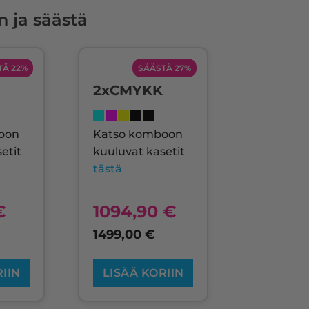
n ja säästä
TÄ 22%
SÄÄSTÄ 27%
2xCMYKK
oon
Katso komboon
etit
kuuluvat kasetit
tästä
€
1094,90
€
1499,00
€
RIIN
LISÄÄ KORIIN