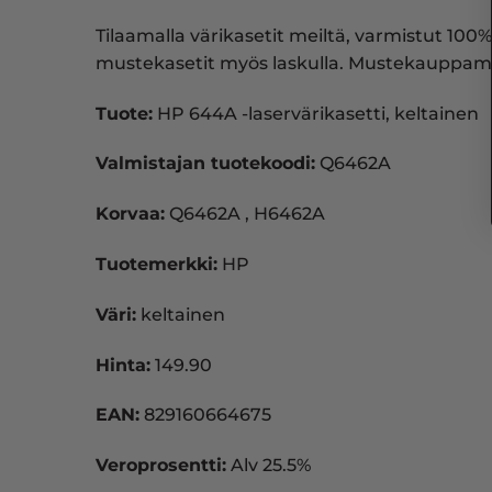
Tilaamalla värikasetit meiltä, varmistut 100%
mustekasetit myös laskulla. Mustekauppam
Tuote:
HP 644A -laservärikasetti, keltainen
Valmistajan tuotekoodi:
Q6462A
Korvaa:
Q6462A , H6462A
Tuotemerkki:
HP
Väri:
keltainen
Hinta:
149.90
EAN:
829160664675
Veroprosentti:
Alv 25.5%