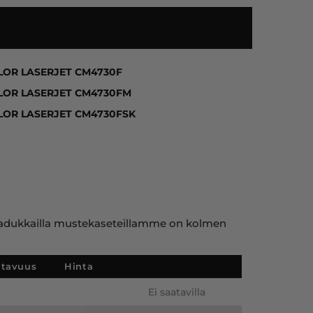
JET 4730X MFP, COLOR LASERJET 4730XM MFP, COLO
LOR LASERJET CM4730F
LOR LASERJET CM4730FM
LOR LASERJET CM4730FSK
ja laadukkailla mustekaseteillamme on kolmen
atavuus
Hinta
Ei saatavilla