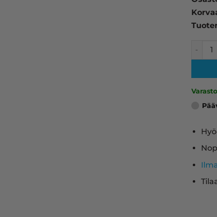
Korva
Tuote
HP 644A
Varast
Pää
Hyö
Nop
Ilm
Tila