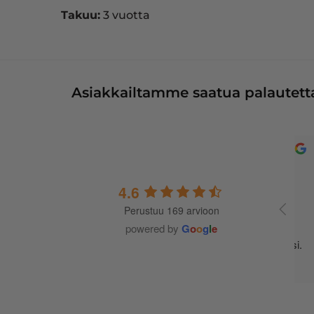
Takuu:
3 vuotta
Asiakkailtamme saatua palautetta
4.6
Perustuu 169 arvioon
A
t
powered by
G
o
o
g
l
e
m
j