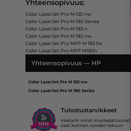
Yhteensopivuus:
Color LaserJet Pro M 155 nw
Color LaserJet Pro M 180 Series
Color LaserJet Pro M 182 n
Color LaserJet Pro M 182 nw
Color LaserJet Pro MFP M 183 fw
Color LaserJet Pro MFP M182n
Yhteensopivuus — HP
Color LaserJet Pro M 155 nw, Color LaserJet 
Color LaserJet Pro M 155 nw
Color LaserJet Pro M 180 Series
Tulostustarvikkeet
inkKarin omat mustepatruunat se
saat kolmen vuoden takuun.