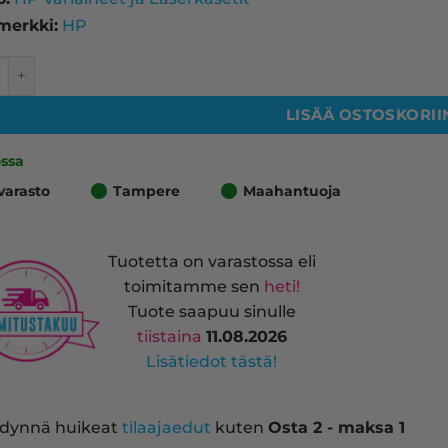
merkki:
HP
 laserkasetti, magenta – tarvike, premium määrä
LISÄÄ OSTOSKORII
ossa
varasto
Tampere
Maahantuoja
Tuotetta on varastossa eli
toimitamme sen
heti!
Tuote saapuu sinulle
tiistaina
11.08.2026
Lisätiedot tästä!
dynnä huikeat
tilaajaedut
kuten
Osta 2 - maksa 1