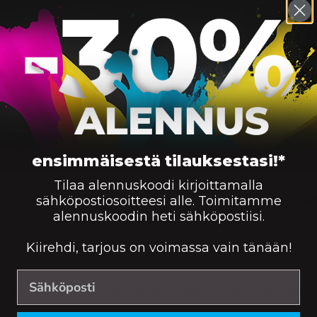
ensimmäisestä tilauksestasi!*
Tilaa alennuskoodi kirjoittamalla
Pro M 180 Series, Color LaserJet Pro M 182 n, Color Las
Color LaserJet Pro M 182 n
Col
sähköpostiosoitteesi alle. Toimitamme
alennuskoodin heti sähköpostiisi.
Color LaserJet Pro M 182 nw
Col
Kiirehdi, tarjous on voimassa vain tänään!
kä laserkasetit vastaavat alkuperäisiä tuotteita tulostusmää