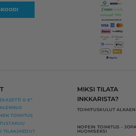
SKOODI
Vaikka mustakasetin koodi oliki
reilussa vuodessa muuttunut, 
heidän ohjelmansa ehdotti 
oikeaa vastaavaa yhteensopiva
kasettia, jonka myös uskalsin 
tilata.
Kaikki nyt hyvin! Kiitos InkKari!
T
MIKSI TILATA
INKKARISTA?
KASETTI 0 €*
 ALENNUS
TOIMITUSKULUT ALKAEN
NEN TOIMITUS
ITUSTAKUU
NOPEIN TOIMITUS - JOP
I TILAAJAEDUT
HUOMISEKSI