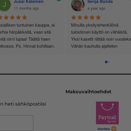
Jussi Käteinen
Senja Bunda
11 months ago
a year ago
siallisen tuntuinen kauppa, ei 
Minulla yksityishenkilönä 
urhia härpäkkeitä, vaan sitä 
tulostimen käyttö on vähäistä. 
itä nimi lupaa! Täältä haen 
Yksi kasetti riittää noin vuodeksi
atkossa. Ps. Hinnat kohillaan.
Vähän kauhulla ajattelen 
musteen loppuessa, saanko 
edelleen oikean ja tulostimeeni 
sopivan kasetin.
Pelastukseni on InkKari 
(inkkari.net), josta kerralla tilaan
Maksuvaihtoehdot
heidän sivujensa kautta uuden 
vastaavan. Tulostinmerkkien 
n heti sähköpostiisi
sekä kasettien runsaus on 
viidakko, missä en halua rämpiä
Siksi on olemassa tällekin 
saralla ammattilaiset.