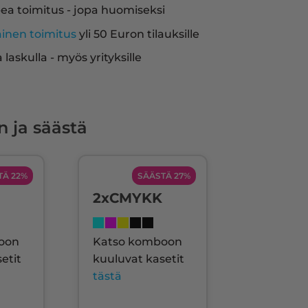
ea toimitus - jopa huomiseksi
ainen toimitus
yli 50 Euron tilauksille
a laskulla - myös yrityksille
n ja säästä
TÄ 22%
SÄÄSTÄ 27%
2xCMYKK
oon
Katso komboon
etit
kuuluvat kasetit
tästä