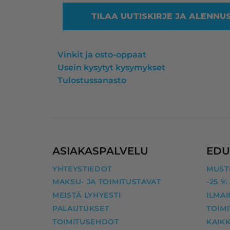
TILAA UUTISKIRJE JA ALENNU
Vinkit ja osto-oppaat
Usein kysytyt kysymykset
Tulostussanasto
ASIAKASPALVELU
EDU
YHTEYSTIEDOT
MUSTE
MAKSU- JA TOIMITUSTAVAT
-25 %
MEISTÄ LYHYESTI
ILMAI
PALAUTUKSET
TOIM
TOIMITUSEHDOT
KAIKK