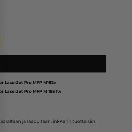
erJet Pro M 182 nw, Color LaserJet Pro MFP M182n, Color 
or LaserJet Pro MFP M182n
or LaserJet Pro MFP M 183 fw
rältään ja laadultaan. inkKarin tuotteisiin