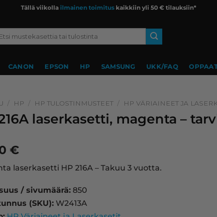
Tällä viikolla
ilmainen toimitus
kaikkiin yli 50 € tilauksiin*
si:
CANON
EPSON
HP
SAMSUNG
UKK/FAQ
OPPAAT
U
/
HP
/
HP TULOSTINMUSTEET
/
HP VÄRIAINEET JA LASERK
216A laserkasetti, magenta – tar
90
€
a laserkasetti HP 216A – Takuu 3 vuotta.
isuus / sivumäärä:
850
tunnus (SKU):
W2413A
o:
HP Väriaineet ja Laserkasetit