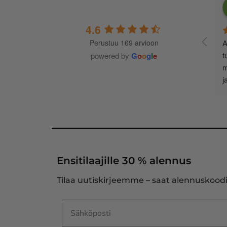
4.6
Perustuu 169 arvioon
A
t
powered by
G
o
o
g
l
e
m
j
Ensitilaajille 30 % alennus
Tilaa uutiskirjeemme – saat alennuskoodi