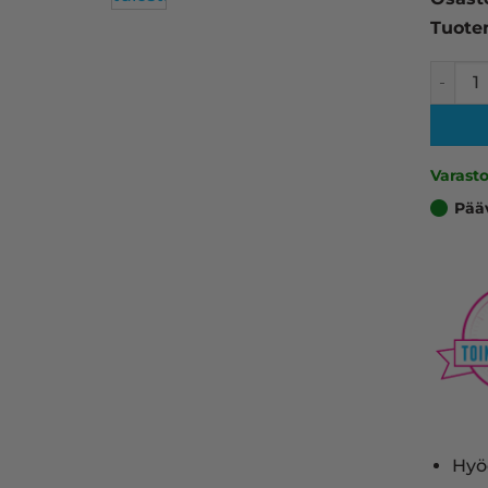
Tuote
HP 216A
Varast
Pää
Hyö