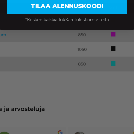
TILAA ALENNUSKOODI
Sivumäärä
Väri
*Koskee kaikkia InkKari-tulostinmusteita
mium
850
ium
850
1050
850
 ja arvosteluja