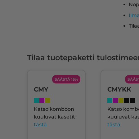
Nop
Ilm
Tila
Tilaa tuotepaketti tulostimee
SÄÄSTÄ 15%
SÄÄS
CMY
CMYKK
Katso komboon
Katso komb
kuuluvat kasetit
kuuluvat kas
tästä
tästä