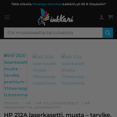
Skip
Tällä viikolla
ilmainen toimitus
kaikkiin yli 50 € tilauksiin*
to
content
Etsi:
ETUSIVU
/
HP
/
HP TULOSTINMUSTEET
/
HP
VÄRIAINEET JA LASERKASETIT
HP 212A laserkasetti, musta – tarvike,