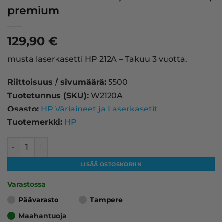
premium
129,90
€
musta laserkasetti HP 212A – Takuu 3 vuotta.
Riittoisuus / sivumäärä:
5500
Tuotetunnus (SKU):
W2120A
Osasto:
HP Väriaineet ja Laserkasetit
Tuotemerkki:
HP
HP 212A laserkasetti, musta – tarvike, premium määrä
LISÄÄ OSTOSKORIIN
Varastossa
Päävarasto
Tampere
Maahantuoja