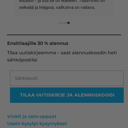
-
edullisin - ja sitä se on edelleen. Tilaaminen on 
 
selkeää ja helppoa, valikoima on valtava, 
 
loistavia tarjouksia ja muita etuja jatkuvasti, 
asiakaspalvelu todella ripeää (s-postin kautta) ja 
toimitukset supernopeita: eilen tekemäni tilaus 
oli noudettavissa postin lokerosta tänään!! En 
näe mitään syytä vaihtaa toimittajaa. Kaikki on 
Ensitilaajille 30 % alennus
aina sujunut erinomaisesti eikä tuotteissa ole 
Tilaa uutiskirjeemme – saat alennuskoodin heti
ollut mitään moitittavaa! Lämmin suositus!
sähköpostiisi
TILAA UUTISKIRJE JA ALENNUSKOODI
Vinkit ja osto-oppaat
Usein kysytyt kysymykset