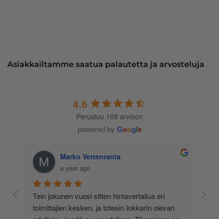
Asiakkailtamme saatua palautetta ja arvosteluja
4.6
Perustuu 169 arvioon
powered by
G
o
o
g
l
e
Marko Vettenranta
a year ago
 
Tein jokunen vuosi sitten hintavertailua eri 
lä 
toimittajien kesken, ja totesin Inkkarin olevan 