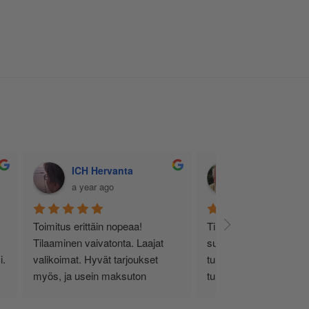
ICH Hervanta
Pekka Kalso
a year ago
a year ago
Toimitus erittäin nopeaa! 
Tilasin inkkarilta netin 
Tilaaminen vaivatonta. Laajat 
sunnuntai iltana muste
. 
valikoimat. Hyvät tarjoukset 
tulostimeeni. Tiistai ilta
myös, ja usein maksuton 
tuli ilmoitus, että lähety
toimitus/kuljetus. Lisäksi voi 
noudettavissa K-kaupa
palauttaa käytetyt värikasetit (ja 
postitiskiltä. Kasetit oli