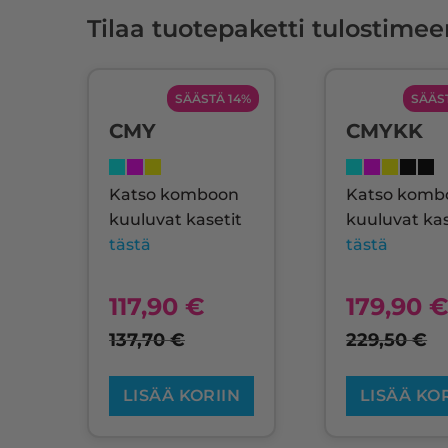
Tilaa tuotepaketti tulostimee
SÄÄSTÄ 14%
SÄÄS
CMY
CMYKK
Katso komboon
Katso komb
kuuluvat kasetit
kuuluvat kas
tästä
tästä
117,90
€
179,90
137,70
€
229,50
€
LISÄÄ KORIIN
LISÄÄ KO