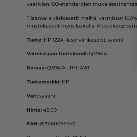
vaativien ISO-standardien mukaisesti tehtaal
Tilaamalla värikasetit meiltä, varmistut 100%
mustekasetit myös laskulla. Mustekauppam
Tuote:
HP 122A -laservärikasetti, syaani
Valmistajan tuotekoodi:
Q3961A
Korvaa:
Q3961A , THU420
Tuotemerkki:
HP
Väri:
syaani
Hinta:
45.90
EAN:
829160069357