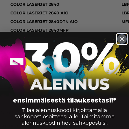
COLOR LASERJET 2840
LB
COLOR LASERJET 2840 AIO
LB
COLOR LASERJET 2840DTN AIO
MF
COLOR LASERJET 2840MFP
ttaa laadukkaita tulosteita ja terävää tekstiä. Riittoisilla 
Sivumäärä
Väri
S
4000
ensimmäisestä tilauksestasi!*
Tilaa alennuskoodi kirjoittamalla
tä edullisesti ja huippunopeasti!
sähköpostiosoitteesi alle. Toimitamme
alennuskoodin heti sähköpostiisi.
ani kolmen vuoden takuulla hintaan 45.90 €. Kaikki myy