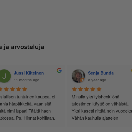
 ja arvosteluja
Jussi Käteinen
Senja Bunda
11 months ago
a year ago
siallisen tuntuinen kauppa, ei 
Minulla yksityishenkilönä 
urhia härpäkkeitä, vaan sitä 
tulostimen käyttö on vähäistä. 
itä nimi lupaa! Täältä haen 
Yksi kasetti riittää noin vuodeksi
atkossa. Ps. Hinnat kohillaan.
Vähän kauhulla ajattelen 
musteen loppuessa, saanko 
edelleen oikean ja tulostimeeni 