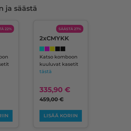
n ja säästä
TÄ 22%
SÄÄSTÄ 27%
2xCMYKK
oon
Katso komboon
etit
kuuluvat kasetit
tästä
€
335,90
€
459,00
€
RIIN
LISÄÄ KORIIN