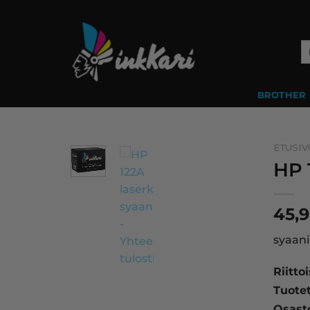
Skip
to
content
Et
BROTHER
ETUSIV
HP 
45,
syaani
Riitto
Tuote
Osast