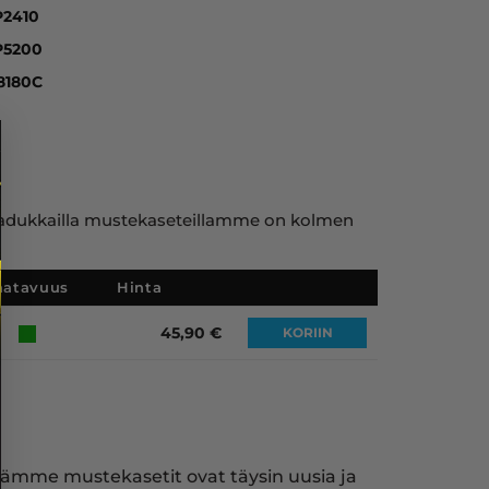
P2410
P5200
8180C
ja laadukkailla mustekaseteillamme on kolmen
aatavuus
Hinta
45,90
€
KORIIN
mämme mustekasetit ovat täysin uusia ja