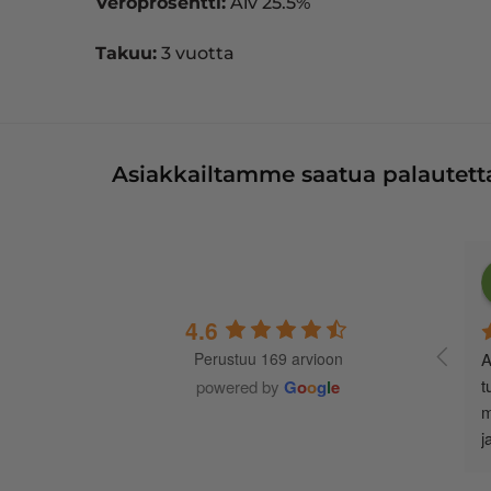
Veroprosentti:
Alv 25.5%
Takuu:
3 vuotta
Asiakkailtamme saatua palautetta
4.6
Perustuu 169 arvioon
A
t
powered by
G
o
o
g
l
e
m
j