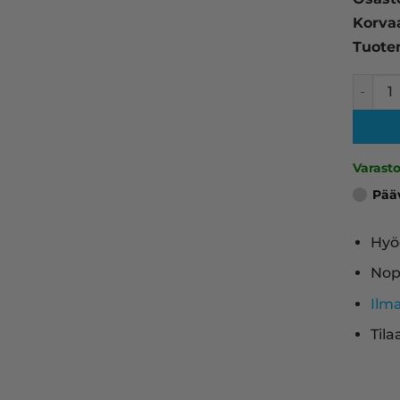
Korva
Tuote
HP 122A
Varast
Pää
Hyö
Nop
Ilm
Tila