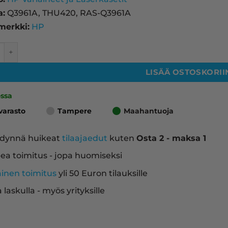
a:
Q3961A, THU420, RAS-Q3961A
merkki:
HP
 laserkasetti, syaani – tarvike, premium määrä
LISÄÄ OSTOSKORII
ossa
varasto
Tampere
Maahantuoja
dynnä huikeat
tilaajaedut
kuten
Osta 2 - maksa 1
ea toimitus - jopa huomiseksi
ainen toimitus
yli 50 Euron tilauksille
a laskulla - myös yrityksille