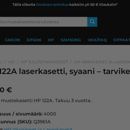
Tällä viikolla
ilmainen toimitus
kaikkiin yli 50 € tilauksiin*
si:
CANON
EPSON
HP
SAMSUNG
UKK/FAQ
OPPAAT
U
/
HP
/
HP TULOSTINMUSTEET
/
HP VÄRIAINEET JA LASERK
122A laserkasetti, syaani – tarvi
90
€
 mustekasetti HP 122A. Takuu 3 vuotta.
isuus / sivumäärä:
4000
tunnus (SKU):
Q3961A
o:
HP Väriaineet ja Laserkasetit