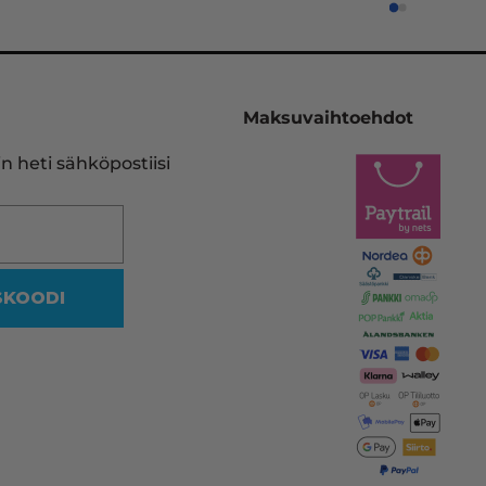
sopivan kasetin.
Pelastukseni on InkKari 
(inkkari.net), josta kerralla tilaan
Maksuvaihtoehdot
heidän sivujensa kautta uuden 
vastaavan. Tulostinmerkkien 
n heti sähköpostiisi
sekä kasettien runsaus on 
viidakko, missä en halua rämpiä
Siksi on olemassa tällekin 
saralla ammattilaiset.
SKOODI
Vaikka mustakasetin koodi oliki
reilussa vuodessa muuttunut, 
heidän ohjelmansa ehdotti 
oikeaa vastaavaa yhteensopiva
kasettia, jonka myös uskalsin 
tilata.