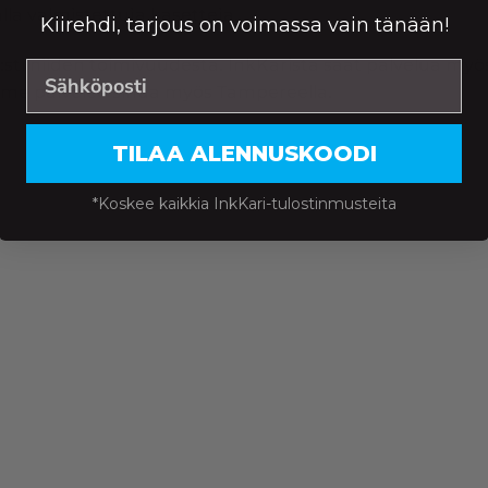
la valmistettuja kasetteja.
Kiirehdi, tarjous on voimassa vain tänään!
:sti niiden toimivuudesta. InkKarista saat palvelua myös 
me palvelee sinua myös Tampereella.
TILAA ALENNUSKOODI
*Koskee kaikkia InkKari-tulostinmusteita