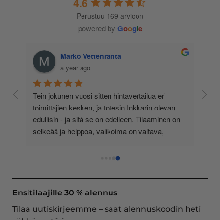
4.6
Perustuu 169 arvioon
powered by
G
o
o
g
l
e
Marko Vettenranta
a year ago
 
Tein jokunen vuosi sitten hintavertailua eri 
lä 
toimittajien kesken, ja totesin Inkkarin olevan 
-
edullisin - ja sitä se on edelleen. Tilaaminen on 
 
selkeää ja helppoa, valikoima on valtava, 
 
loistavia tarjouksia ja muita etuja jatkuvasti, 
asiakaspalvelu todella ripeää (s-postin kautta) ja 
toimitukset supernopeita: eilen tekemäni tilaus 
oli noudettavissa postin lokerosta tänään!! En 
näe mitään syytä vaihtaa toimittajaa. Kaikki on 
Ensitilaajille 30 % alennus
aina sujunut erinomaisesti eikä tuotteissa ole 
Tilaa uutiskirjeemme – saat alennuskoodin heti
ollut mitään moitittavaa! Lämmin suositus!