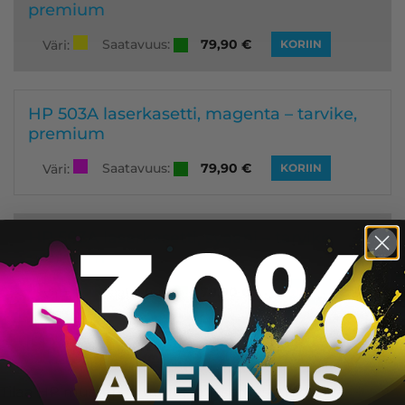
premium
Saatavuus:
79,90
€
Väri:
KORIIN
HP 503A laserkasetti, magenta – tarvike,
premium
Saatavuus:
79,90
€
Väri:
KORIIN
HP 503A laserkasetti, syaani – tarvike,
premium
Saatavuus:
79,90
€
Väri:
KORIIN
Tilaa HP mustepatruunat ja laserkasetit meiltä