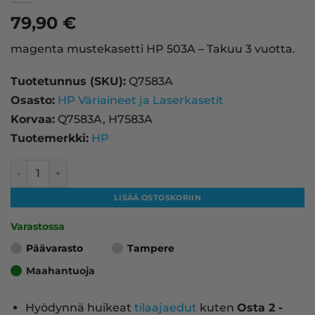
79,90
€
magenta mustekasetti HP 503A – Takuu 3 vuotta.
Tuotetunnus (SKU):
Q7583A
Osasto:
HP Väriaineet ja Laserkasetit
Korvaa:
Q7583A, H7583A
Tuotemerkki:
HP
HP 503A laserkasetti, magenta – tarvike, premium määrä
LISÄÄ OSTOSKORIIN
Varastossa
Päävarasto
Tampere
Maahantuoja
Hyödynnä huikeat
tilaajaedut
kuten
Osta 2 -