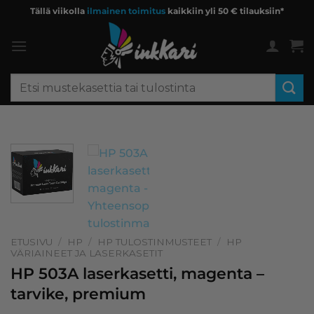
Skip
Tällä viikolla
ilmainen toimitus
kaikkiin yli 50 € tilauksiin*
to
content
Etsi:
ETUSIVU
/
HP
/
HP TULOSTINMUSTEET
/
HP
VÄRIAINEET JA LASERKASETIT
HP 503A laserkasetti, magenta –
tarvike, premium