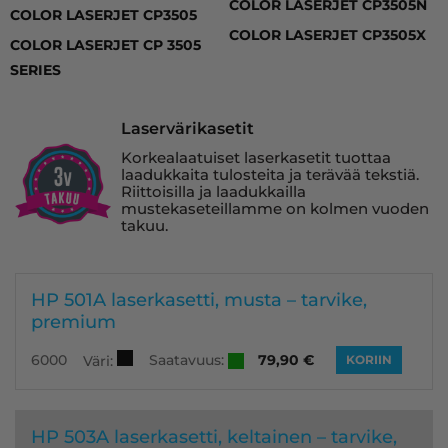
COLOR LASERJET CP3505N
COLOR LASERJET CP3505
COLOR LASERJET CP3505X
COLOR LASERJET CP 3505
SERIES
Laservärikasetit
Korkealaatuiset laserkasetit tuottaa
laadukkaita tulosteita ja terävää tekstiä.
Riittoisilla ja laadukkailla
mustekaseteillamme on kolmen vuoden
takuu.
HP 501A laserkasetti, musta – tarvike,
premium
Saatavuus:
6000
79,90
€
Väri:
KORIIN
HP 503A laserkasetti, keltainen – tarvike,