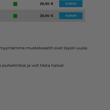
29,90
€
KORIIN
29,90
€
KORIIN
ki myymämme mustekasetit ovat täysin uusia
puhelimitse ja voit tilata halvat