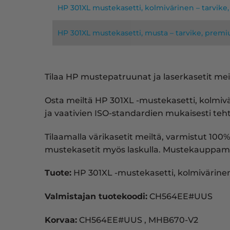
HP 301XL mustekasetti, kolmivärinen – tarvik
HP 301XL mustekasetti, musta – tarvike, prem
Tilaa HP mustepatruunat ja laserkasetit meil
Osta meiltä HP 301XL -mustekasetti, kolmi
ja vaativien ISO-standardien mukaisesti teht
Tilaamalla värikasetit meiltä, varmistut 100%
mustekasetit myös laskulla. Mustekauppam
Tuote:
HP 301XL -mustekasetti, kolmivärine
Valmistajan tuotekoodi:
CH564EE#UUS
Korvaa:
CH564EE#UUS , MHB670-V2