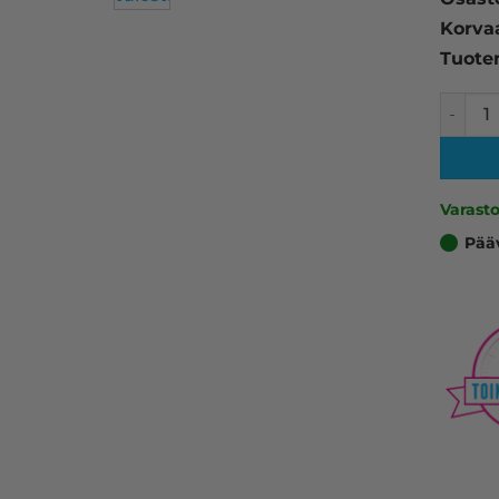
Korva
Tuote
HP 301X
Varast
Pää