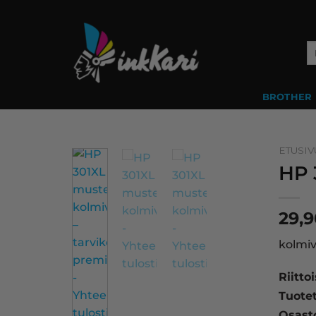
Skip
to
content
Et
BROTHER
ETUSIV
HP 
29,
kolmiv
Riitto
Tuote
Osast