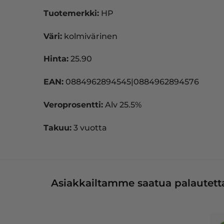
Tuotemerkki:
HP
Väri:
kolmivärinen
Hinta:
25.90
EAN:
0884962894545|0884962894576
Veroprosentti:
Alv 25.5%
Takuu:
3 vuotta
Asiakkailtamme saatua palautetta