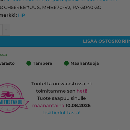
a:
CH564EE#UUS, MHB670-V2, RA-3040-3C
merkki:
HP
L mustekasetti, kolmivärinen – tarvike, premium määrä
LISÄÄ OSTOSKORII
ossa
varasto
Tampere
Maahantuoja
Tuotetta on varastossa eli
toimitamme sen
heti!
Tuote saapuu sinulle
maanantaina
10.08.2026
Lisätiedot tästä!