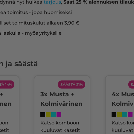
dynnä nyt huikea
tarjous
,
Saat 25 % alennuksen tilauk
ea toimitus - jopa huomiseksi
liset toimituskulut alkaen 3,90 €
a laskulla - myös yrityksille
n ja säästä
TÄ 14%
SÄÄSTÄ 21%
S
+
3x Musta +
4x Mus
inen
Kolmivärinen
Kolmiv
oon
Katso komboon
Katso k
etit
kuuluvat kasetit
kuuluvat 