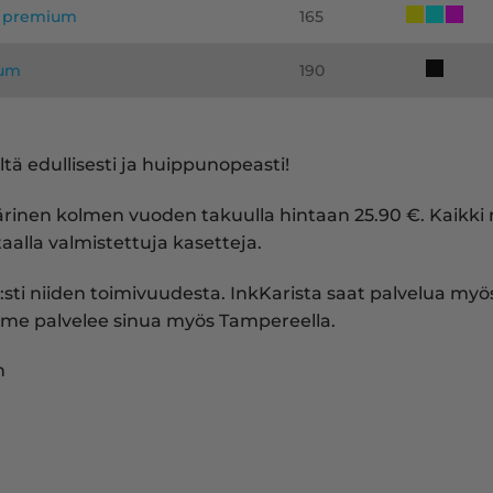
e, premium
165
ium
190
tä edullisesti ja huippunopeasti!
värinen kolmen vuoden takuulla hintaan 25.90 €. Kaik
aalla valmistettuja kasetteja.
:sti niiden toimivuudesta. InkKarista saat palvelua myös 
me palvelee sinua myös Tampereella.
n