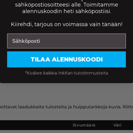
sähköpostiosoitteesi alle. Toimitamme
ENVY 4500
OFF
alennuskoodin heti sähköpostiisi.
ENVY 4500 E-ALL-IN-ONE
OFF
Kiirehdi, tarjous on voimassa vain tänään!
ENVY 4501 E-ALL-IN-ONE
OFF
ENVY 4502
OF
ENVY 4502 E-ALL-IN-ONE
OFF
ENVY 4503 E-ALL-IN-ONE
OF
TILAA ALENNUSKOODI
ENVY 4504
OF
ENVY 4504 E-ALL-IN-ONE
OF
*Koskee kaikkia InkKari-tulostinmusteita
ENVY 4505
ttavat laadukkaita tulosteita ja huipputarkkoja kuvia. Riit
Sivumäärä
Väri