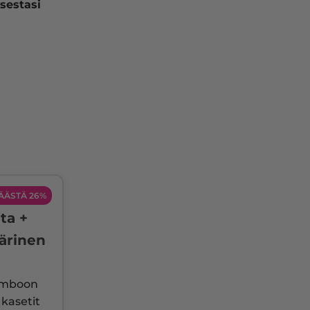
sestasi
ÄÄSTÄ 26%
ta +
ärinen
omboon
kasetit