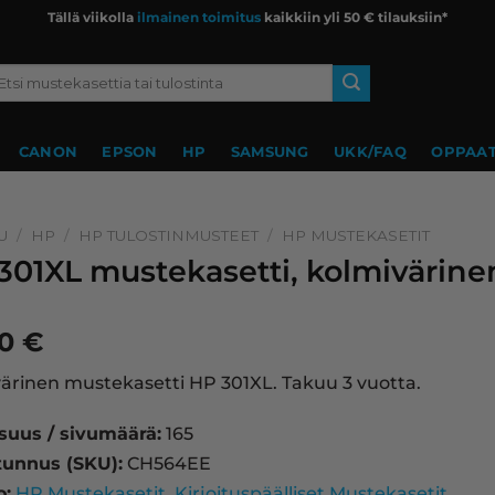
Tällä viikolla
ilmainen toimitus
kaikkiin yli 50 € tilauksiin*
si:
CANON
EPSON
HP
SAMSUNG
UKK/FAQ
OPPAAT
U
/
HP
/
HP TULOSTINMUSTEET
/
HP MUSTEKASETIT
301XL mustekasetti, kolmivärine
90
€
ärinen mustekasetti HP 301XL. Takuu 3 vuotta.
isuus / sivumäärä:
165
tunnus (SKU):
CH564EE
o:
HP Mustekasetit
,
Kirjoituspäälliset Mustekasetit