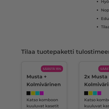
Hyö
Nop
Edul
Tila
Tilaa tuotepaketti tulostimee
SÄÄSTÄ 15%
SÄÄS
Musta +
2x Musta 
Kolmivärinen
Kolmivär
Katso komboon
Katso komb
kuuluvat kasetit
kuuluvat kas