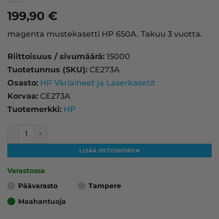
199,90
€
magenta mustekasetti HP 650A. Takuu 3 vuotta.
Riittoisuus / sivumäärä:
15000
Tuotetunnus (SKU):
CE273A
Osasto:
HP Väriaineet ja Laserkasetit
Korvaa:
CE273A
Tuotemerkki:
HP
HP 650A laserkasetti, magenta – tarvike, premium määrä
LISÄÄ OSTOSKORIIN
Varastossa
Päävarasto
Tampere
Maahantuoja