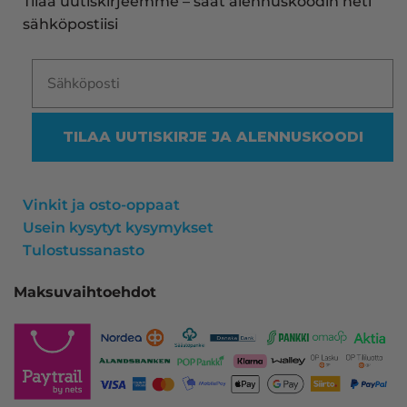
Tilaa uutiskirjeemme – saat alennuskoodin heti
ollut mitään moitittavaa! Lämmin suositus!
sähköpostiisi
TILAA UUTISKIRJE JA ALENNUSKOODI
Vinkit ja osto-oppaat
Usein kysytyt kysymykset
Tulostussanasto
Maksuvaihtoehdot