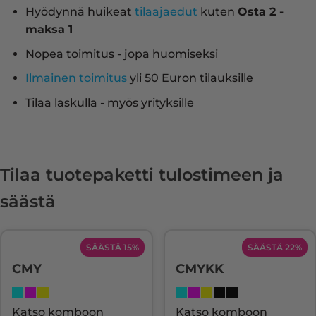
Hyödynnä huikeat
tilaajaedut
kuten
Osta 2 -
maksa 1
Nopea toimitus - jopa huomiseksi
Ilmainen toimitus
yli 50 Euron tilauksille
Tilaa laskulla - myös yrityksille
Tilaa tuotepaketti tulostimeen ja
säästä
SÄÄSTÄ 15%
SÄÄSTÄ 22%
CMY
CMYKK
Katso komboon
Katso komboon