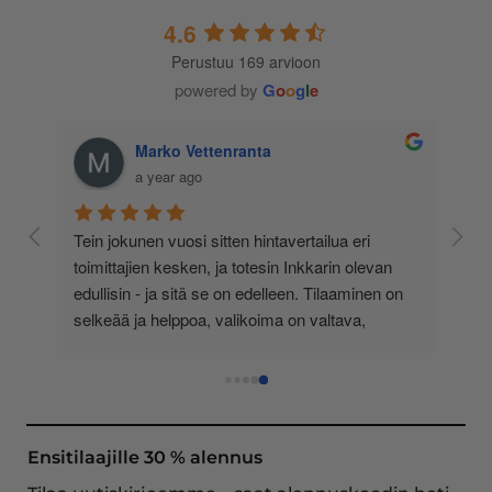
4.6
Perustuu 169 arvioon
powered by
G
o
o
g
l
e
Marko Vettenranta
a year ago
 
Tein jokunen vuosi sitten hintavertailua eri 
lä 
toimittajien kesken, ja totesin Inkkarin olevan 
-
edullisin - ja sitä se on edelleen. Tilaaminen on 
 
selkeää ja helppoa, valikoima on valtava, 
 
loistavia tarjouksia ja muita etuja jatkuvasti, 
asiakaspalvelu todella ripeää (s-postin kautta) ja 
toimitukset supernopeita: eilen tekemäni tilaus 
oli noudettavissa postin lokerosta tänään!! En 
näe mitään syytä vaihtaa toimittajaa. Kaikki on 
Ensitilaajille 30 % alennus
aina sujunut erinomaisesti eikä tuotteissa ole 