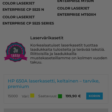
ENTERPRISE M750N
COLOR LASERJET
COLOR LASERJET
ENTERPRISE CP 5525 N
ENTERPRISE M750XH
COLOR LASERJET
ENTERPRISE CP 5525 SERIES
Laservärikasetit
Korkealaatuiset laserkasetit tuottaa
laadukkaita tulosteita ja terävää tekstiä.
Riittoisilla ja laadukkailla
mustekaseteillamme on kolmen vuoden
takuu.
HP 650A laserkasetti, keltainen – tarvike,
premium
Saatavuus:
15000
199,90
€
Väri:
KORIIN