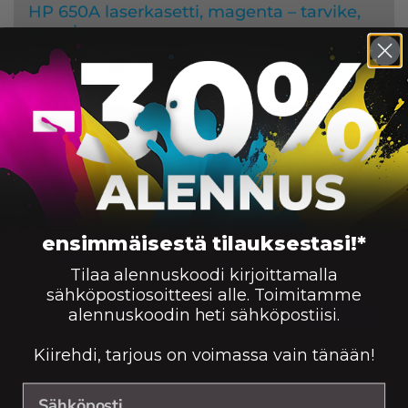
HP 650A laserkasetti, magenta – tarvike,
premium
Saatavuus:
15000
199,90
€
Väri:
KORIIN
HP 650A laserkasetti, musta – tarvike,
premium
Saatavuus:
13500
199,90
€
Väri:
KORIIN
ensimmäisestä tilauksestasi!*
HP 650A laserkasetti, syaani – tarvike,
Tilaa alennuskoodi kirjoittamalla
premium
sähköpostiosoitteesi alle. Toimitamme
alennuskoodin heti sähköpostiisi.
Saatavuus:
15000
199,90
€
Väri:
KORIIN
Kiirehdi, tarjous on voimassa vain tänään!