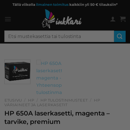
Skip
Tällä viikolla
ilmainen toimitus
kaikkiin yli 50 € tilauksiin*
to
content
Etsi:
ETUSIVU
/
HP
/
HP TULOSTINMUSTEET
/
HP
VÄRIAINEET JA LASERKASETIT
HP 650A laserkasetti, magenta –
tarvike, premium