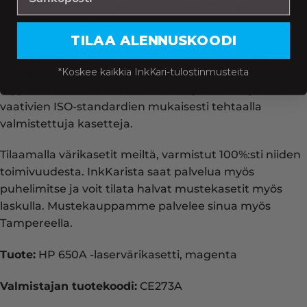
Tilaa HP mustepatruunat ja laserkasetit meiltä
edullisesti ja huippunopeasti!
TILAA ALENNUSKOODI
Osta meiltä HP 650A -laservärikasetti, magenta
kolmen vuoden takuulla hintaan 199.90 €. Kaikki
*Koskee kaikkia InkKari-tulostinmusteita
myymämme mustekasetit ovat täysin uusia ja
vaativien ISO-standardien mukaisesti tehtaalla
valmistettuja kasetteja.
Tilaamalla värikasetit meiltä, varmistut 100%:sti niiden
toimivuudesta. InkKarista saat palvelua myös
puhelimitse ja voit tilata halvat mustekasetit myös
laskulla. Mustekauppamme palvelee sinua myös
Tampereella.
Tuote:
HP 650A -laservärikasetti, magenta
Valmistajan tuotekoodi:
CE273A