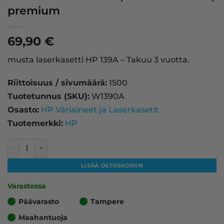
premium
69,90
€
musta laserkasetti HP 139A – Takuu 3 vuotta.
Riittoisuus / sivumäärä:
1500
Tuotetunnus (SKU):
W1390A
Osasto:
HP Väriaineet ja Laserkasetit
Tuotemerkki:
HP
HP 139A laserkasetti, musta – tarvike, premium määrä
LISÄÄ OSTOSKORIIN
Varastossa
Päävarasto
Tampere
Maahantuoja