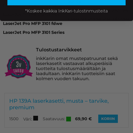
Series
LaserJet Pro MFP 3101 fdne
LaserJet Pro MFP M 332 fdw
*Koskee kaikkia InkKari-tulostinmusteita
LaserJet Pro MFP 3101 fdw
LaserJet Pro MFP M 337 fdw
LaserJet Pro MFP 3101 fdwe
LaserJet Pro MFP 3101 Series
Tulostustarvikkeet
inkKarin omat mustepatruunat sekä
laserkasetit vastaavat alkuperäisiä
tuotteita tulostusmäärältään ja
laadultaan. inkKarin tuotteisiin saat
kolmen vuoden takuun.
HP 139A laserkasetti, musta – tarvike,
premium
Saatavuus:
1500
69,90
€
Väri:
KORIIN