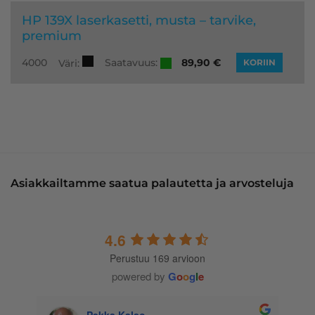
HP 139X laserkasetti, musta – tarvike,
premium
Saatavuus:
4000
89,90
€
Väri:
KORIIN
Asiakkailtamme saatua palautetta ja arvosteluja
4.6
Perustuu 169 arvioon
powered by
G
o
o
g
l
e