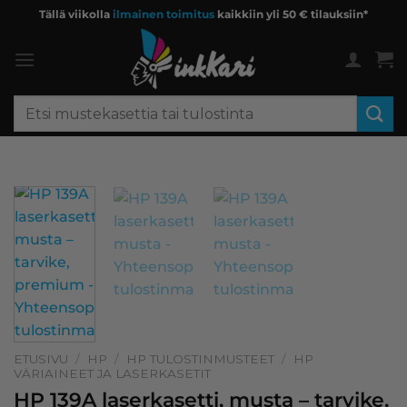
Skip
Tällä viikolla
ilmainen toimitus
kaikkiin yli 50 € tilauksiin*
to
content
Etsi:
ETUSIVU
/
HP
/
HP TULOSTINMUSTEET
/
HP
VÄRIAINEET JA LASERKASETIT
HP 139A laserkasetti, musta – tarvike,