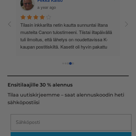
Marko Vettenranta
a year ago
utta sunnuntai iltana 
Tein jokunen vuosi sitten hintavertailua e
i. Tiistai iltapäivällä 
toimittajien kesken, ja totesin Inkkarin o
s on noudettavissa K-
edullisin - ja sitä se on edelleen. Tilaam
tit oli hyvin pakattu 
selkeää ja helppoa, valikoima on valtava
kasetit yleensä ovat. 
loistavia tarjouksia ja muita etuja jatkuva
ulostimessani 
asiakaspalvelu todella ripeää (s-postin k
 hinnat ovat 
toimitukset supernopeita: eilen tekemäni 
oli noudettavissa postin lokerosta tänää
näe mitään syytä vaihtaa toimittajaa. Ka
Ensitilaajille 30 % alennus
aina sujunut erinomaisesti eikä tuotteiss
Tilaa uutiskirjeemme – saat alennuskoodin heti
ollut mitään moitittavaa! Lämmin suosit
sähköpostiisi