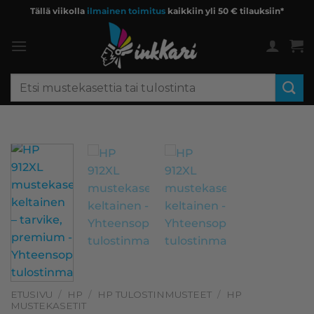
Skip
Tällä viikolla
ilmainen toimitus
kaikkiin yli 50 € tilauksiin*
to
content
Etsi:
ETUSIVU
/
HP
/
HP TULOSTINMUSTEET
/
HP
MUSTEKASETIT