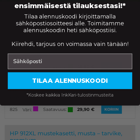
ensimmäisestä tilauksestasi!*
Tilaa alennuskoodi kirjoittamalla
sähköpostiosoitteesi alle. Toimitamme
Väri:
Saatavuus:
Ei saatavilla
alennuskoodin heti sähköpostiisi.
Kiirehdi, tarjous on voimassa vain tänään!
HP 912XL mustekasetti, keltainen –
tarvike, premium
Saatavuus:
825
29,90
€
Väri:
KORIIN
TILAA ALENNUSKOODI
HP 912XL mustekasetti, magenta – tarvike,
*Koskee kaikkia InkKari-tulostinmusteita
premium
Saatavuus:
825
29,90
€
Väri:
KORIIN
HP 912XL mustekasetti, musta – tarvike,