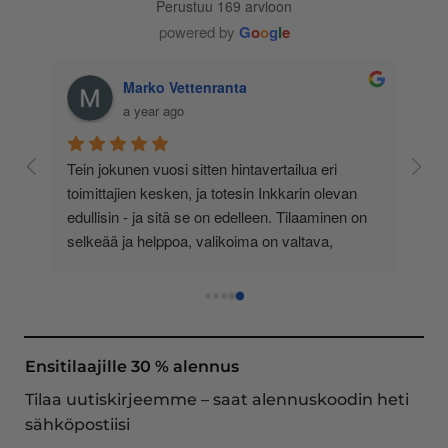
Perustuu 169 arvioon
powered by
G
o
o
g
l
e
Marko Vettenranta
a year ago
 
Tein jokunen vuosi sitten hintavertailua eri 
lä 
toimittajien kesken, ja totesin Inkkarin olevan 
-
edullisin - ja sitä se on edelleen. Tilaaminen on 
 
selkeää ja helppoa, valikoima on valtava, 
 
loistavia tarjouksia ja muita etuja jatkuvasti, 
asiakaspalvelu todella ripeää (s-postin kautta) ja 
toimitukset supernopeita: eilen tekemäni tilaus 
oli noudettavissa postin lokerosta tänään!! En 
näe mitään syytä vaihtaa toimittajaa. Kaikki on 
Ensitilaajille 30 % alennus
aina sujunut erinomaisesti eikä tuotteissa ole 
Tilaa uutiskirjeemme – saat alennuskoodin heti
ollut mitään moitittavaa! Lämmin suositus!
sähköpostiisi