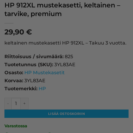
HP 912XL mustekasetti, keltainen –
tarvike, premium
29,90
€
keltainen mustekasetti HP 912XL – Takuu 3 vuotta.
Riittoisuus / sivumäärä:
825
Tuotetunnus (SKU):
3YL83AE
Osasto:
HP Mustekasetit
Korvaa:
3YL83AE
Tuotemerkki:
HP
HP 912XL mustekasetti, keltainen – tarvike, premium määr
LISÄÄ OSTOSKORIIN
Varastossa