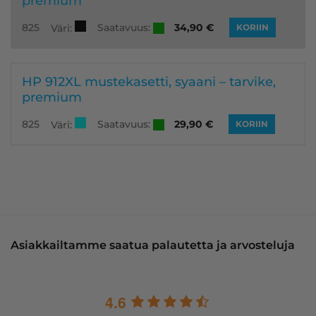
premium
Saatavuus:
825
34,90
€
Väri:
KORIIN
HP 912XL mustekasetti, syaani – tarvike,
premium
Saatavuus:
825
29,90
€
Väri:
KORIIN
Asiakkailtamme saatua palautetta ja arvosteluja
4.6