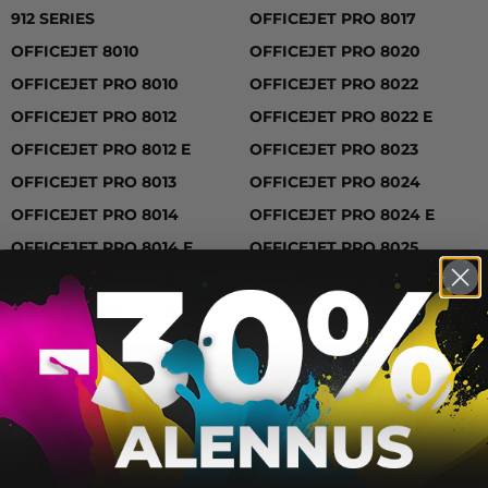
912 SERIES, OFFICEJET 8010, OFFICEJET PRO 8010, OF
912 SERIES
OFFICEJET PRO 8017
OFFICEJET 8010
OFFICEJET PRO 8020
OFFICEJET PRO 8010
OFFICEJET PRO 8022
OFFICEJET PRO 8012
OFFICEJET PRO 8022 E
OFFICEJET PRO 8012 E
OFFICEJET PRO 8023
OFFICEJET PRO 8013
OFFICEJET PRO 8024
OFFICEJET PRO 8014
OFFICEJET PRO 8024 E
OFFICEJET PRO 8014 E
OFFICEJET PRO 8025
OFFICEJET PRO 8015
OFFICEJET PRO 8025 E
OFFICEJET PRO 8015 E
Mustekasetit
Korkealaatuiset mustekasetit tuottavat
laadukkaita tulosteita ja huipputarkkoja
kuvia. Riittoisilla ja laadukkailla
mustekaseteillamme on kolmen vuoden
takuu