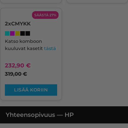
SÄÄSTÄ 27%
2xCMYKK
Katso komboon
kuuluvat kasetit
tästä
232,90
€
319,00
€
LISÄÄ KORIIN
Yhteensopivuus — HP