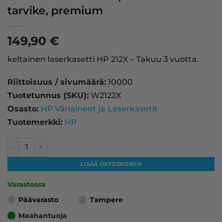
tarvike, premium
149,90
€
keltainen laserkasetti HP 212X – Takuu 3 vuotta.
Riittoisuus / sivumäärä:
10000
Tuotetunnus (SKU):
W2122X
Osasto:
HP Väriaineet ja Laserkasetit
Tuotemerkki:
HP
HP 212X laserkasetti, keltainen – tarvike, premium määrä
LISÄÄ OSTOSKORIIN
Varastossa
Päävarasto
Tampere
Maahantuoja