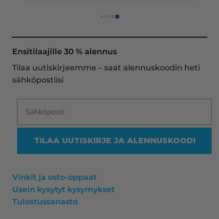
 
loistavia tarjouksia ja muita etuja jatkuvasti, 
asiakaspalvelu todella ripeää (s-postin kautta) ja 
toimitukset supernopeita: eilen tekemäni tilaus 
oli noudettavissa postin lokerosta tänään!! En 
näe mitään syytä vaihtaa toimittajaa. Kaikki on 
Ensitilaajille 30 % alennus
aina sujunut erinomaisesti eikä tuotteissa ole 
Tilaa uutiskirjeemme – saat alennuskoodin heti
ollut mitään moitittavaa! Lämmin suositus!
sähköpostiisi
TILAA UUTISKIRJE JA ALENNUSKOODI
Vinkit ja osto-oppaat
Usein kysytyt kysymykset
Tulostussanasto