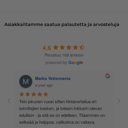
Asiakkailtamme saatua palautetta ja arvosteluja
4.6
Perustuu 169 arvioon
powered by
G
o
o
g
l
e
Marko Vettenranta
a year ago
 
Tein jokunen vuosi sitten hintavertailua eri 
lä 
toimittajien kesken, ja totesin Inkkarin olevan 
-
edullisin - ja sitä se on edelleen. Tilaaminen on 
 
selkeää ja helppoa, valikoima on valtava, 