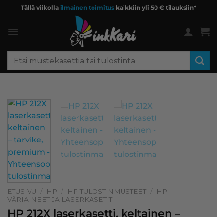
Skip
Tällä viikolla
ilmainen toimitus
kaikkiin yli 50 € tilauksiin*
to
content
Etsi:
ETUSIVU
/
HP
/
HP TULOSTINMUSTEET
/
HP
VÄRIAINEET JA LASERKASETIT
HP 212X laserkasetti, keltainen –