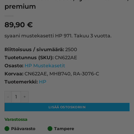
premium
89,90
€
syaani mustekasetti HP 971. Takuu 3 vuotta.
Riittoisuus / sivumäärä:
2500
Tuotetunnus (SKU):
CN622AE
Osasto:
HP Mustekasetit
Korvaa:
CN622AE, MHB740, RA-3076-C
Tuotemerkki:
HP
HP 971 mustekasetti, syaani – tarvike, premium määrä
LISÄÄ OSTOSKORIIN
Varastossa
Päävarasto
Tampere