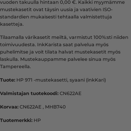
vuoden takuulla hintaan 0,00 €. Kaikki myymämme
mustekasetit ovat täysin uusia ja vaativien ISO-
standardien mukaisesti tehtaalla valmistettuja
kasetteja.
Tilaamalla värikasetit meiltä, varmistut 100%:sti niiden
toimivuudesta. InkKarista saat palvelua myös
puhelimitse ja voit tilata halvat mustekasetit myös
laskulla. Mustekauppamme palvelee sinua myös
Tampereella.
Tuote:
HP 971 -mustekasetti, syaani (inkKari)
Valmistajan tuotekoodi:
CN622AE
Korvaa:
CN622AE , MHB740
Tuotemerkki:
HP