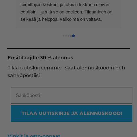
lä 
toimittajien kesken, ja totesin Inkkarin olevan 
-
edullisin - ja sitä se on edelleen. Tilaaminen on 
 
selkeää ja helppoa, valikoima on valtava, 
 
loistavia tarjouksia ja muita etuja jatkuvasti, 
asiakaspalvelu todella ripeää (s-postin kautta) ja 
toimitukset supernopeita: eilen tekemäni tilaus 
oli noudettavissa postin lokerosta tänään!! En 
näe mitään syytä vaihtaa toimittajaa. Kaikki on 
Ensitilaajille 30 % alennus
aina sujunut erinomaisesti eikä tuotteissa ole 
Tilaa uutiskirjeemme – saat alennuskoodin heti
ollut mitään moitittavaa! Lämmin suositus!
sähköpostiisi
TILAA UUTISKIRJE JA ALENNUSKOODI
Vinkit ja osto-oppaat