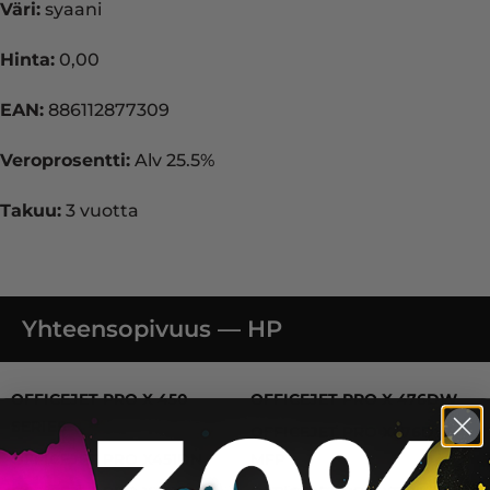
Väri:
syaani
Hinta:
0,00
EAN:
886112877309
Veroprosentti:
Alv 25.5%
Takuu:
3 vuotta
Yhteensopivuus — HP
OFFICEJET PRO X 450 SERIES, OFFICEJET PRO X451D
OFFICEJET PRO X 450
OFFICEJET PRO X 476DW
SERIES
OFFICEJET PRO X476DW
OFFICEJET PRO X451DN
MFP