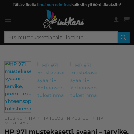
Skip
Tällä viikolla
ilmainen toimitus
kaikkiin yli 50 € tilauksiin*
to
content
Etsi:
ETUSIVU
/
HP
/
HP TULOSTINMUSTEET
/
HP
MUSTEKASETIT
HP 971 mustekasetti, syaani – tarvike,