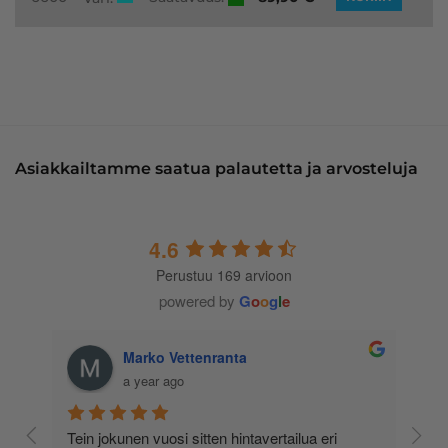
Asiakkailtamme saatua palautetta ja arvosteluja
4.6
Perustuu 169 arvioon
powered by
G
o
o
g
l
e
Marko Vettenranta
a year ago
 
Tein jokunen vuosi sitten hintavertailua eri 