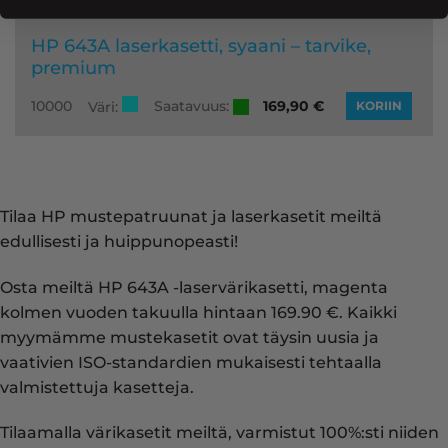
HP 643A laserkasetti, syaani – tarvike,
premium
Saatavuus:
10000
169,90
€
Väri:
KORIIN
Tilaa HP mustepatruunat ja laserkasetit meiltä
edullisesti ja huippunopeasti!
Osta meiltä HP 643A -laservärikasetti, magenta
kolmen vuoden takuulla hintaan 169.90 €. Kaikki
myymämme mustekasetit ovat täysin uusia ja
vaativien ISO-standardien mukaisesti tehtaalla
valmistettuja kasetteja.
Tilaamalla värikasetit meiltä, varmistut 100%:sti niiden