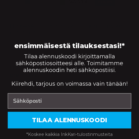
Saatavuus:
149,90
€
Väri:
KORIIN
HP 643A laserkasetti, keltainen – tarvike,
premium
ensimmäisestä tilauksestasi!*
Saatavuus:
10000
169,90
€
Väri:
KORIIN
Tilaa alennuskoodi kirjoittamalla
sähköpostiosoitteesi alle. Toimitamme
HP 643A laserkasetti, magenta – tarvike,
alennuskoodin heti sähköpostiisi.
premium
Kiirehdi, tarjous on voimassa vain tänään!
Saatavuus:
10000
169,90
€
Väri:
KORIIN
HP 643A laserkasetti, musta – tarvike,
premium
TILAA ALENNUSKOODI
Saatavuus:
11000
129,90
€
Väri:
KORIIN
*Koskee kaikkia InkKari-tulostinmusteita