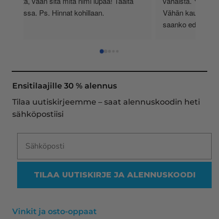
härpäkkeitä, vaan sitä mitä nimi lupaa! Täältä 
vähä
haen jatkossa. Ps. Hinnat kohillaan.
Vähä
saan
kase
Pela
kerr
vast
Ensitilaajille 30 % alennus
runs
Tilaa uutiskirjeemme – saat alennuskoodin heti
Siks
sähköpostiisi
Vaik
vuod
oike
myös
TILAA UUTISKIRJE JA ALENNUSKOODI
Kaik
Vinkit ja osto-oppaat