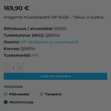
169,90
€
magenta mustekasetti HP 643A – Takuu 3 vuotta.
Riittoisuus / sivumäärä:
10000
Tuotetunnus (SKU):
Q5951A
Osasto:
HP Väriaineet ja Laserkasetit
Korvaa:
Q5951A
Tuotemerkki:
HP
HP 643A laserkasetti, magenta – tarvike, premium määrä
LISÄÄ OSTOSKORIIN
Varastossa
Päävarasto
Tampere
Maahantuoja