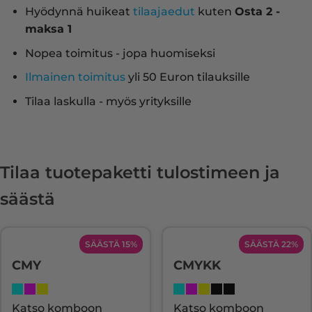
Hyödynnä huikeat
tilaajaedut
kuten
Osta 2 -
maksa 1
Nopea toimitus - jopa huomiseksi
Ilmainen toimitus
yli 50 Euron tilauksille
Tilaa laskulla - myös yrityksille
Tilaa tuotepaketti tulostimeen ja
säästä
SÄÄSTÄ 15%
SÄÄSTÄ 22%
CMY
CMYKK
Katso komboon
Katso komboon