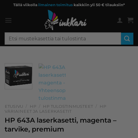
Skip
Tällä viikolla
ilmainen toimitus
kaikkiin yli 50 € tilauksiin*
to
content
Etsi:
ETUSIVU
/
HP
/
HP TULOSTINMUSTEET
/
HP
VÄRIAINEET JA LASERKASETIT
HP 643A laserkasetti, magenta –
tarvike, premium