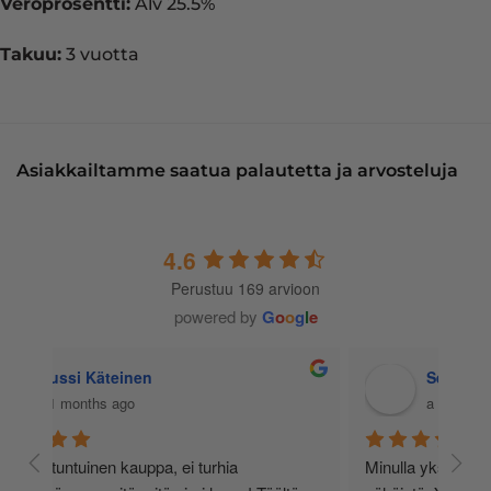
Veroprosentti:
Alv 25.5%
Takuu:
3 vuotta
Asiakkailtamme saatua palautetta ja arvosteluja
4.6
Perustuu 169 arvioon
powered by
G
o
o
g
l
e
Jussi Käteinen
11 months ago
Asiallisen tuntuinen kauppa, ei turhia 
Minu