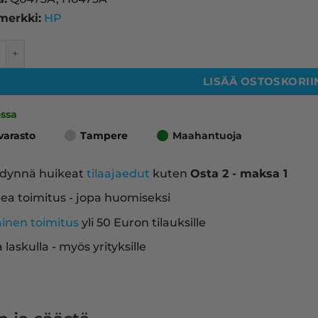
merkki:
HP
A laserkasetti, magenta – tarvike, premium määrä
LISÄÄ OSTOSKORII
ossa
varasto
Tampere
Maahantuoja
dynnä huikeat
tilaajaedut
kuten
Osta 2 - maksa 1
ea toimitus - jopa huomiseksi
ainen toimitus
yli 50 Euron tilauksille
a laskulla - myös yrityksille