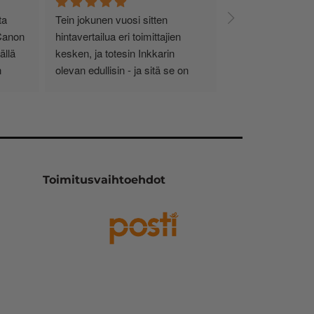
a 
Tein jokunen vuosi sitten 
Canon 
hintavertailua eri toimittajien 
llä 
kesken, ja totesin Inkkarin 
 
olevan edullisin - ja sitä se on 
edelleen. Tilaaminen on selkeää 
n 
ja helppoa, valikoima on valtava, 
loistavia tarjouksia ja muita etuja 
 
jatkuvasti, asiakaspalvelu todella 
ripeää (s-postin kautta) ja 
sti. 
toimitukset supernopeita: eilen 
Toimitusvaihtoehdot
tekemäni tilaus oli noudettavissa 
postin lokerosta tänään!! En näe 
mitään syytä vaihtaa toimittajaa. 
Kaikki on aina sujunut 
erinomaisesti eikä tuotteissa ole 
ollut mitään moitittavaa! Lämmin 
suositus!