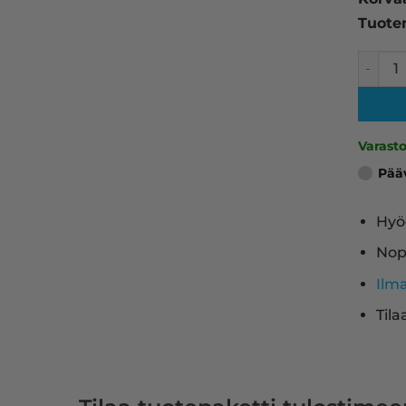
Tuote
HP 502
Varast
Pää
Hyö
Nop
Ilm
Tila