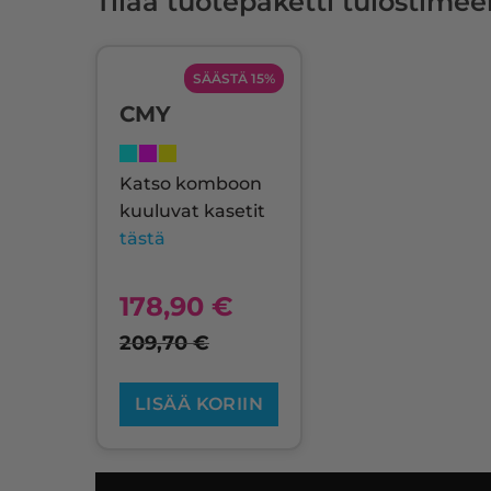
Tilaa tuotepaketti tulostimee
SÄÄSTÄ 15%
CMY
Katso komboon
kuuluvat kasetit
tästä
178,90
€
209,70
€
LISÄÄ KORIIN