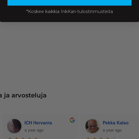
*Koskee kaikkia InkKari-tulostinmusteita
 ja arvosteluja
ICH Hervanta
Pekka Kalso
a year ago
a year ago