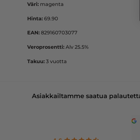
Väri:
magenta
Hinta:
69.90
EAN:
829160703077
Veroprosentti:
Alv 25.5%
Takuu:
3 vuotta
Asiakkailtamme saatua palautetta
Jussi Käteinen
Senja Bunda
11 months ago
a year ago