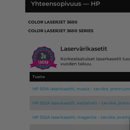
Yhteensopivuus — HP
COLOR LASERJET 3600, COLOR LASERJET 3
COLOR LASERJET 3600
COLOR LASERJET 3600 SERIES
Laservärikasetit
Korkealaatuiset laserkasetit tuo
vuoden takuu.
Tuote
HP 501A laserkasetti, musta – tarvike, premium
HP 502A laserkasetti, keltainen – tarvike, pre
HP 502A laserkasetti, magenta – tarvike, pre