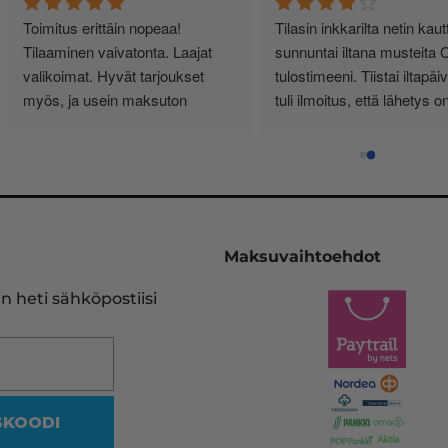
Toimitus erittäin nopeaa! 
Tilasin inkkarilta netin kautt
Tilaaminen vaivatonta. Laajat 
sunnuntai iltana musteita 
valikoimat. Hyvät tarjoukset 
tulostimeeni. Tiistai iltapäivä
myös, ja usein maksuton 
tuli ilmoitus, että lähetys on
toimitus/kuljetus. Lisäksi voi 
noudettavissa K-kaupan 
palauttaa käytetyt värikasetit (ja 
postitiskiltä. Kasetit oli hyvi
saa vieläpä pienen korvauksen 
pakattu sisältö sitä, mitä 
niistä). Ekologista! Suosittelen!
tarvikekasetit yleensä ovat.
Toimivat aikakin minun 
tulostimessani moitteettoma
Maksuvaihtoehdot
Inkkarin hinnat ovat 
kilpailukykyisiä.
n heti sähköpostiisi
SKOODI