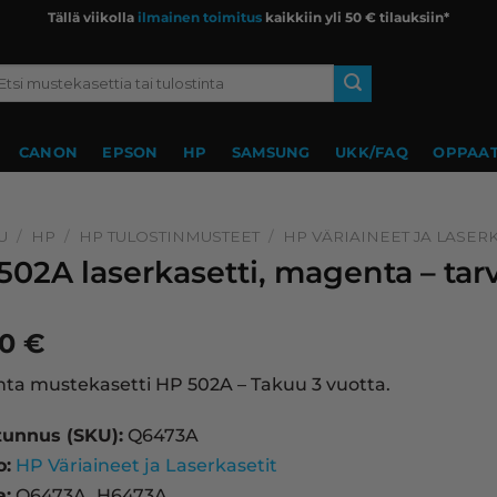
Tällä viikolla
ilmainen toimitus
kaikkiin yli 50 € tilauksiin*
si:
CANON
EPSON
HP
SAMSUNG
UKK/FAQ
OPPAAT
U
/
HP
/
HP TULOSTINMUSTEET
/
HP VÄRIAINEET JA LASERK
502A laserkasetti, magenta – ta
90
€
a mustekasetti HP 502A – Takuu 3 vuotta.
tunnus (SKU):
Q6473A
o:
HP Väriaineet ja Laserkasetit
a:
Q6473A, H6473A