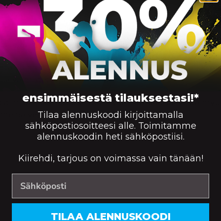
m
tä edullisesti ja huippunopeasti!
enta kolmen vuoden takuulla hintaan 69.90 €. Kaikki 
la valmistettuja kasetteja.
ensimmäisestä tilauksestasi!*
:sti niiden toimivuudesta. InkKarista saat palvelua myös 
Tilaa alennuskoodi kirjoittamalla
me palvelee sinua myös Tampereella.
sähköpostiosoitteesi alle. Toimitamme
alennuskoodin heti sähköpostiisi.
Kiirehdi, tarjous on voimassa vain tänään!
TILAA ALENNUSKOODI