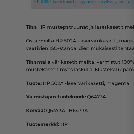
HP 502A laserkasetti, syaani – tarvike, premiu
Tilaa HP mustepatruunat ja laserkasetit meil
Osta meiltä HP 502A -laservärikasetti, mag
vaativien ISO-standardien mukaisesti tehtaal
Tilaamalla värikasetit meiltä, varmistut 100%
mustekasetit myös laskulla. Mustekauppam
Tuote:
HP 502A -laservärikasetti, magenta
Valmistajan tuotekoodi:
Q6473A
Korvaa:
Q6473A , H6473A
Tuotemerkki:
HP