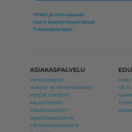
reilussa vuodessa muuttunut, 
heidän ohjelmansa ehdotti 
Vinkit ja osto-oppaat
oikeaa vastaavaa yhteensopivaa 
Usein kysytyt kysymykset
kasettia, jonka myös uskalsin 
Tulostussanasto
tilata.
Kaikki nyt hyvin! Kiitos InkKari!
ASIAKASPALVELU
EDU
YHTEYSTIEDOT
MUSTE
MAKSU- JA TOIMITUSTAVAT
-25 %
MEISTÄ LYHYESTI
ILMAI
PALAUTUKSET
TOIM
TOIMITUSEHDOT
KAIKK
REKISTERISELOSTE
TIETOSUOJASELOSTE