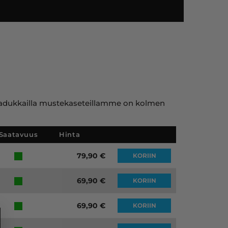
ET 3600N
ja laadukkailla mustekaseteillamme on kolmen
Saatavuus
Hinta
79,90
€
KORIIN
69,90
€
KORIIN
69,90
€
KORIIN