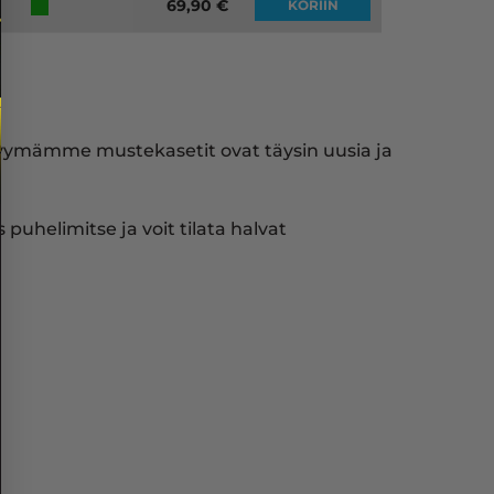
69,90
€
KORIIN
myymämme mustekasetit ovat täysin uusia ja
puhelimitse ja voit tilata halvat