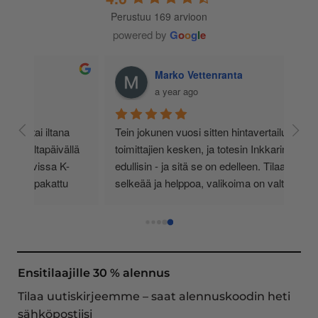
Perustuu 169 arvioon
powered by
G
o
o
g
l
e
Marko Vettenranta
a year ago
 
Tein jokunen vuosi sitten hintavertailua eri 
lä 
toimittajien kesken, ja totesin Inkkarin olevan 
-
edullisin - ja sitä se on edelleen. Tilaaminen on 
 
selkeää ja helppoa, valikoima on valtava, 
 
loistavia tarjouksia ja muita etuja jatkuvasti, 
asiakaspalvelu todella ripeää (s-postin kautta) ja 
toimitukset supernopeita: eilen tekemäni tilaus 
oli noudettavissa postin lokerosta tänään!! En 
näe mitään syytä vaihtaa toimittajaa. Kaikki on 
Ensitilaajille 30 % alennus
aina sujunut erinomaisesti eikä tuotteissa ole 
Tilaa uutiskirjeemme – saat alennuskoodin heti
ollut mitään moitittavaa! Lämmin suositus!
sähköpostiisi