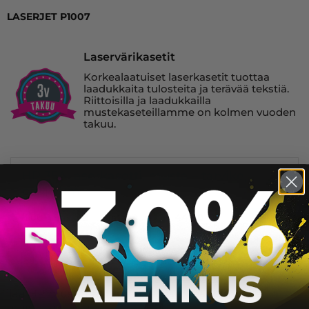
LASERJET P1007
Laservärikasetit
Korkealaatuiset laserkasetit tuottaa
laadukkaita tulosteita ja terävää tekstiä.
Riittoisilla ja laadukkailla
mustekaseteillamme on kolmen vuoden
takuu.
HP 35A laserkasetti, musta – tarvike,
premium
Saatavuus:
1500
44,90
€
Väri:
KORIIN
Tilaa HP mustepatruunat ja laserkasetit meiltä