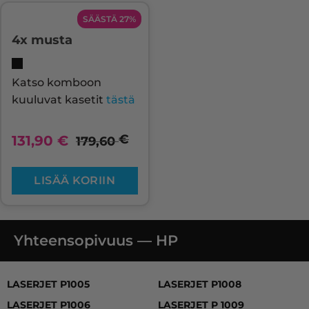
SÄÄSTÄ 27%
4x musta
Katso komboon
kuuluvat kasetit
tästä
€
131,90
€
179,60
LISÄÄ KORIIN
Yhteensopivuus — HP
LASERJET P1005, LASERJET P1006, LASERJET P1007, L
LASERJET P1005
LASERJET P1008
LASERJET P1006
LASERJET P 1009