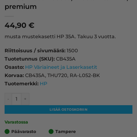
premium
44,90
€
musta mustekasetti HP 35A. Takuu 3 vuotta.
Riittoisuus / sivumäärä:
1500
Tuotetunnus (SKU):
CB435A
Osasto:
HP Väriaineet ja Laserkasetit
Korvaa:
CB435A, THU720, RA-L052-BK
Tuotemerkki:
HP
HP 35A laserkasetti, musta – tarvike, premium määrä
LISÄÄ OSTOSKORIIN
Varastossa
Päävarasto
Tampere