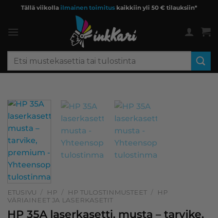
Skip
Tällä viikolla
ilmainen toimitus
kaikkiin yli 50 € tilauksiin*
to
content
Etsi:
ETUSIVU
/
HP
/
HP TULOSTINMUSTEET
/
HP
VÄRIAINEET JA LASERKASETIT
HP 35A laserkasetti, musta – tarvike,