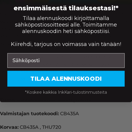
edullisesti ja huippunopeasti!
ensimmäisestä tilauksestasi!*
Osta meiltä HP 35A -laservärikasetti, musta kolmen
Tilaa alennuskoodi kirjoittamalla
vuoden takuulla hintaan 44.90 €. Kaikki myymämme
sähköpostiosoitteesi alle. Toimitamme
mustekasetit ovat täysin uusia ja vaativien ISO-
alennuskoodin heti sähköpostiisi.
standardien mukaisesti tehtaalla valmistettuja
kasetteja.
Kiirehdi, tarjous on voimassa vain tänään!
Tilaamalla värikasetit meiltä, varmistut 100%:sti niiden
toimivuudesta. InkKarista saat palvelua myös
puhelimitse ja voit tilata halvat mustekasetit myös
TILAA ALENNUSKOODI
laskulla. Mustekauppamme palvelee sinua myös
Tampereella.
*Koskee kaikkia InkKari-tulostinmusteita
Tuote:
HP 35A -laservärikasetti, musta
Valmistajan tuotekoodi:
CB435A
Korvaa:
CB435A , THU720