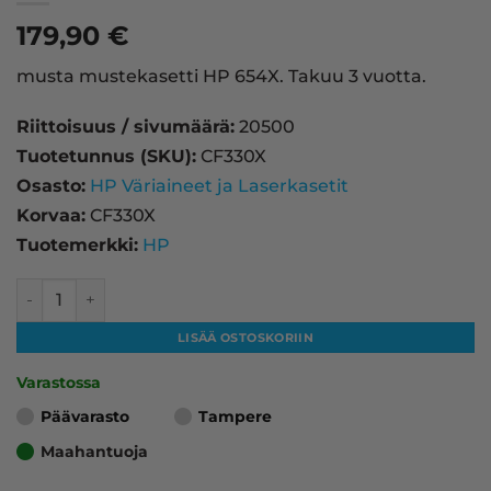
179,90
€
musta mustekasetti HP 654X. Takuu 3 vuotta.
Riittoisuus / sivumäärä:
20500
Tuotetunnus (SKU):
CF330X
Osasto:
HP Väriaineet ja Laserkasetit
Korvaa:
CF330X
Tuotemerkki:
HP
HP 654X laserkasetti, musta – tarvike, premium määrä
LISÄÄ OSTOSKORIIN
Varastossa
Päävarasto
Tampere
Maahantuoja