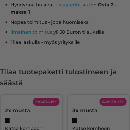
Hyödynnä huikeat
tilaajaedut
kuten
Osta 2 -
maksa 1
Nopea toimitus - jopa huomiseksi
Ilmainen toimitus
yli 50 Euron tilauksille
Tilaa laskulla - myös yrityksille
Tilaa tuotepaketti tulostimeen ja
säästä
SÄÄSTÄ 15%
SÄÄSTÄ 22%
2x musta
3x musta
Katso komboon
Katso komboon