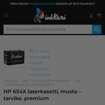
Skip
Tällä viikolla
ilmainen toimitus
kaikkiin yli 50 € tilauksiin*
to
content
Etsi:
ETUSIVU
/
HP
/
HP TULOSTINMUSTEET
/
HP
VÄRIAINEET JA LASERKASETIT
HP 654X laserkasetti, musta –
tarvike, premium