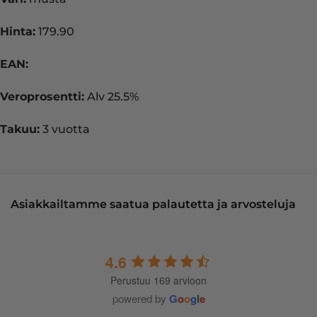
Hinta:
179.90
EAN:
Veroprosentti:
Alv 25.5%
Takuu:
3 vuotta
Asiakkailtamme saatua palautetta ja arvosteluja
4.6
Perustuu 169 arvioon
powered by
G
o
o
g
l
e