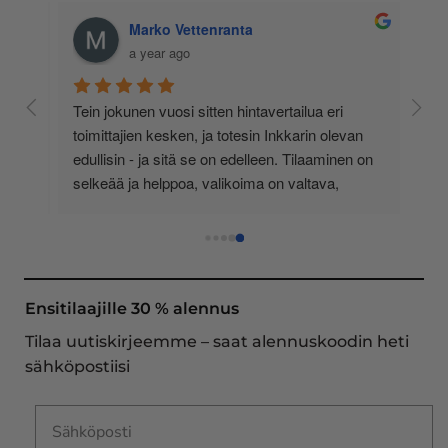
Marko Vettenranta
a year ago
 
Tein jokunen vuosi sitten hintavertailua eri 
lä 
toimittajien kesken, ja totesin Inkkarin olevan 
-
edullisin - ja sitä se on edelleen. Tilaaminen on 
 
selkeää ja helppoa, valikoima on valtava, 
 
loistavia tarjouksia ja muita etuja jatkuvasti, 
asiakaspalvelu todella ripeää (s-postin kautta) ja 
toimitukset supernopeita: eilen tekemäni tilaus 
oli noudettavissa postin lokerosta tänään!! En 
näe mitään syytä vaihtaa toimittajaa. Kaikki on 
Ensitilaajille 30 % alennus
aina sujunut erinomaisesti eikä tuotteissa ole 
Tilaa uutiskirjeemme – saat alennuskoodin heti
ollut mitään moitittavaa! Lämmin suositus!
sähköpostiisi