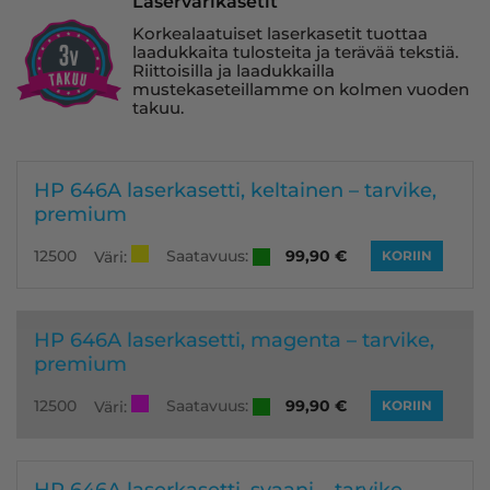
Laservärikasetit
Korkealaatuiset laserkasetit tuottaa
laadukkaita tulosteita ja terävää tekstiä.
Riittoisilla ja laadukkailla
mustekaseteillamme on kolmen vuoden
takuu.
HP 646A laserkasetti, keltainen – tarvike,
premium
Saatavuus:
12500
99,90
€
Väri:
KORIIN
HP 646A laserkasetti, magenta – tarvike,
premium
Saatavuus:
12500
99,90
€
Väri:
KORIIN
HP 646A laserkasetti, syaani – tarvike,