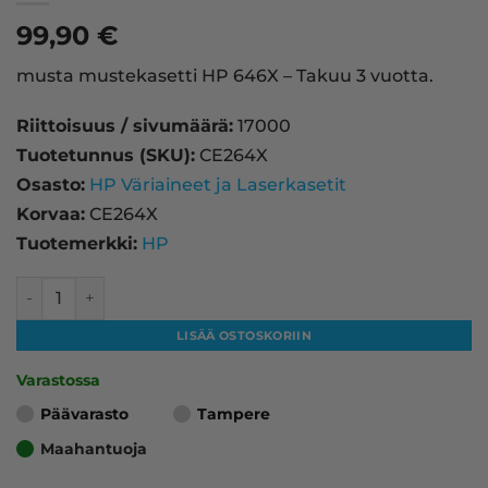
99,90
€
musta mustekasetti HP 646X – Takuu 3 vuotta.
Riittoisuus / sivumäärä:
17000
Tuotetunnus (SKU):
CE264X
Osasto:
HP Väriaineet ja Laserkasetit
Korvaa:
CE264X
Tuotemerkki:
HP
HP 646X laserkasetti, musta – tarvike, premium määrä
LISÄÄ OSTOSKORIIN
Varastossa
Päävarasto
Tampere
Maahantuoja