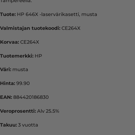
Tampereella.
Tuote:
HP 646X -laservärikasetti, musta
Valmistajan tuotekoodi:
CE264X
Korvaa:
CE264X
Tuotemerkki:
HP
Väri:
musta
Hinta:
99.90
EAN:
884420186830
Veroprosentti:
Alv 25.5%
Takuu:
3 vuotta