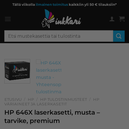
Skip
Tällä viikolla
ilmainen toimitus
kaikkiin yli 50 € tilauksiin*
to
content
Etsi:
ETUSIVU
/
HP
/
HP TULOSTINMUSTEET
/
HP
VÄRIAINEET JA LASERKASETIT
HP 646X laserkasetti, musta –
tarvike, premium