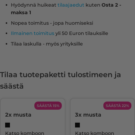
Hyödynnä huikeat
tilaajaedut
kuten
Osta 2 -
maksa 1
Nopea toimitus - jopa huomiseksi
Ilmainen toimitus
yli 50 Euron tilauksille
Tilaa laskulla - myös yrityksille
Tilaa tuotepaketti tulostimeen ja
säästä
SÄÄSTÄ 15%
SÄÄSTÄ 22%
2x musta
3x musta
Katso komboon
Katso komboon