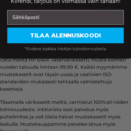
Kiirehdi, tarjous on voimassa vain tänään!
Saatavuus:
8500
99,90
€
Väri:
KORIIN
TILAA ALENNUSKOODI
Tilaa HP mustepatruunat ja laserkasetit meiltä
edullisesti ja huippunopeasti!
*Koskee kaikkia InkKari-tulostinmusteita
Osta meiltä HP 646X -laservärikasetti, musta kolmen
vuoden takuulla hintaan 99.90 €. Kaikki myymämme
mustekasetit ovat täysin uusia ja vaativien ISO-
standardien mukaisesti tehtaalla valmistettuja
kasetteja.
Tilaamalla värikasetit meiltä, varmistut 100%:sti niiden
toimivuudesta. InkKarista saat palvelua myös
puhelimitse ja voit tilata halvat mustekasetit myös
laskulla. Mustekauppamme palvelee sinua myös