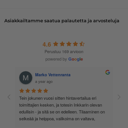
Asiakkailtamme saatua palautetta ja arvosteluja
4.6
Perustuu 169 arvioon
powered by
G
o
o
g
l
e
Marko Vettenranta
a year ago
 
Tein jokunen vuosi sitten hintavertailua eri 
lä 
toimittajien kesken, ja totesin Inkkarin olevan 
-
edullisin - ja sitä se on edelleen. Tilaaminen on 
 
selkeää ja helppoa, valikoima on valtava, 
 
loistavia tarjouksia ja muita etuja jatkuvasti, 