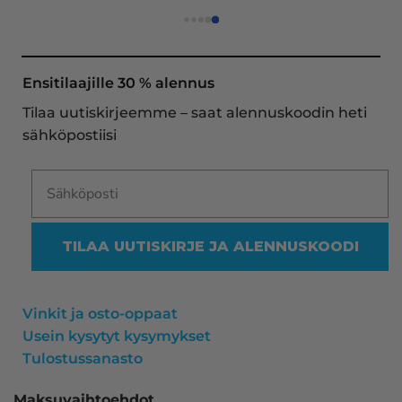
asiakaspalvelu todella ripeää (s-postin kautta) ja 
toimitukset supernopeita: eilen tekemäni tilaus 
oli noudettavissa postin lokerosta tänään!! En 
näe mitään syytä vaihtaa toimittajaa. Kaikki on 
Ensitilaajille 30 % alennus
aina sujunut erinomaisesti eikä tuotteissa ole 
Tilaa uutiskirjeemme – saat alennuskoodin heti
ollut mitään moitittavaa! Lämmin suositus!
sähköpostiisi
TILAA UUTISKIRJE JA ALENNUSKOODI
Vinkit ja osto-oppaat
Usein kysytyt kysymykset
Tulostussanasto
Maksuvaihtoehdot