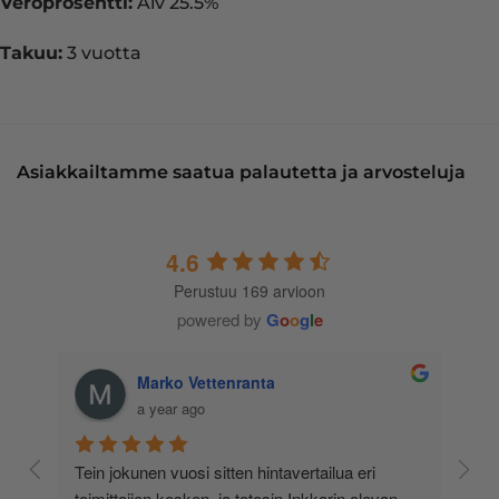
Veroprosentti:
Alv 25.5%
Takuu:
3 vuotta
Asiakkailtamme saatua palautetta ja arvosteluja
4.6
Perustuu 169 arvioon
powered by
G
o
o
g
l
e
Marko Vettenranta
a year ago
 
Tein jokunen vuosi sitten hintavertailua eri 
lä 
toimittajien kesken, ja totesin Inkkarin olevan 