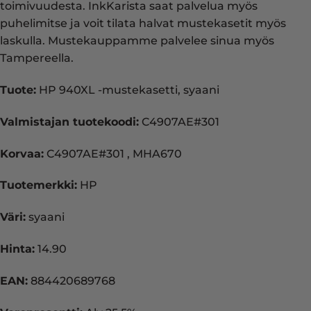
toimivuudesta. InkKarista saat palvelua myös
puhelimitse ja voit tilata halvat mustekasetit myös
laskulla. Mustekauppamme palvelee sinua myös
Tampereella.
Tuote:
HP 940XL -mustekasetti, syaani
Valmistajan tuotekoodi:
C4907AE#301
Korvaa:
C4907AE#301 , MHA670
Tuotemerkki:
HP
Väri:
syaani
Hinta:
14.90
EAN:
884420689768