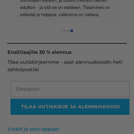
-
edullisin - ja sitä se on edelleen. Tilaaminen on 
 
selkeää ja helppoa, valikoima on valtava, 
 
loistavia tarjouksia ja muita etuja jatkuvasti, 
asiakaspalvelu todella ripeää (s-postin kautta) ja 
toimitukset supernopeita: eilen tekemäni tilaus 
oli noudettavissa postin lokerosta tänään!! En 
näe mitään syytä vaihtaa toimittajaa. Kaikki on 
Ensitilaajille 30 % alennus
aina sujunut erinomaisesti eikä tuotteissa ole 
Tilaa uutiskirjeemme – saat alennuskoodin heti
ollut mitään moitittavaa! Lämmin suositus!
sähköpostiisi
TILAA UUTISKIRJE JA ALENNUSKOODI
Vinkit ja osto-oppaat