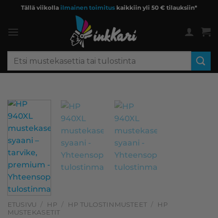
Skip
Tällä viikolla
ilmainen toimitus
kaikkiin yli 50 € tilauksiin*
to
content
Etsi:
ETUSIVU
/
HP
/
HP TULOSTINMUSTEET
/
HP
MUSTEKASETIT