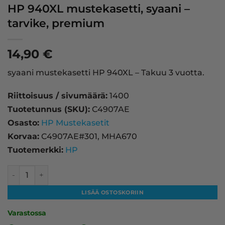
HP 940XL mustekasetti, syaani –
tarvike, premium
14,90
€
syaani mustekasetti HP 940XL – Takuu 3 vuotta.
Riittoisuus / sivumäärä:
1400
Tuotetunnus (SKU):
C4907AE
Osasto:
HP Mustekasetit
Korvaa:
C4907AE#301, MHA670
Tuotemerkki:
HP
HP 940XL mustekasetti, syaani – tarvike, premium määrä
LISÄÄ OSTOSKORIIN
Varastossa