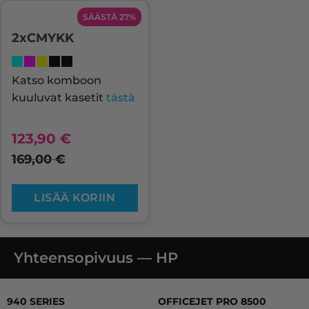
SÄÄSTÄ 27%
2xCMYKK
Katso komboon
kuuluvat kasetit
tästä
123,90
€
169,00
€
LISÄÄ KORIIN
Yhteensopivuus — HP
940 SERIES, OFFICEJET PRO 8000, OFFICEJET PRO 80
940 SERIES
OFFICEJET PRO 8500