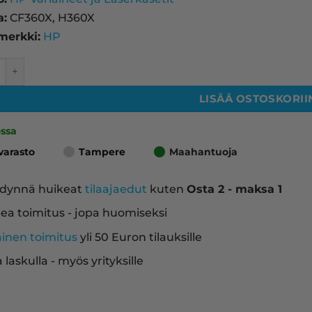
a:
CF360X, H360X
merkki:
HP
 laserkasetti, musta – tarvike, premium määrä
LISÄÄ OSTOSKORII
ossa
varasto
Tampere
Maahantuoja
dynnä huikeat
tilaajaedut
kuten
Osta 2 - maksa 1
ea toimitus - jopa huomiseksi
ainen toimitus
yli 50 Euron tilauksille
a laskulla - myös yrityksille