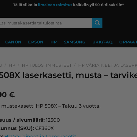
Tällä viikolla
ilmainen toimitus
kaikkiin yli 50 € tilauksiin*
si:
CANON
EPSON
HP
SAMSUNG
UKK/FAQ
OPPAAT
U
/
HP
/
HP TULOSTINMUSTEET
/
HP VÄRIAINEET JA LASERK
508X laserkasetti, musta – tarvi
,90
€
mustekasetti HP 508X – Takuu 3 vuotta.
isuus / sivumäärä:
12500
tunnus (SKU):
CF360X
o:
HP Väriaineet ja Laserkasetit