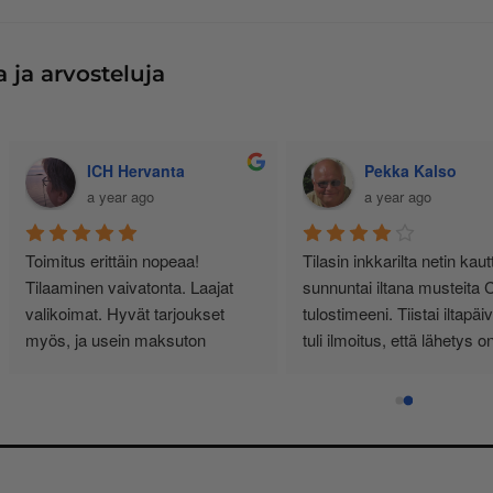
 ja arvosteluja
Jussi Käteinen
Senja Bunda
11 months ago
a year ago
siallisen tuntuinen kauppa, ei 
Minulla yksityishenkilönä 
urhia härpäkkeitä, vaan sitä 
tulostimen käyttö on vähäistä. 
itä nimi lupaa! Täältä haen 
Yksi kasetti riittää noin vuodeksi
atkossa. Ps. Hinnat kohillaan.
Vähän kauhulla ajattelen 
musteen loppuessa, saanko 
edelleen oikean ja tulostimeeni 
sopivan kasetin.
Pelastukseni on InkKari 