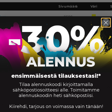
Sivumäärä
Väri
mium
9500
mium
9500
m
12500
m
9500
ensimmäisestä tilauksestasi!*
tä edullisesti ja huippunopeasti!
Tilaa alennuskoodi kirjoittamalla
ta kolmen vuoden takuulla hintaan 219.90 €. Kaikki my
sähköpostiosoitteesi alle. Toimitamme
la valmistettuja kasetteja.
alennuskoodin heti sähköpostiisi.
:sti niiden toimivuudesta. InkKarista saat palvelua myös 
Kiirehdi, tarjous on voimassa vain tänään!
me palvelee sinua myös Tampereella.