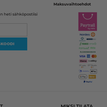
(inkkari.net), josta kerralla tilaan
Maksuvaihtoehdot
heidän sivujensa kautta uuden 
vastaavan. Tulostinmerkkien 
n heti sähköpostiisi
sekä kasettien runsaus on 
viidakko, missä en halua rämpiä
Siksi on olemassa tällekin 
saralla ammattilaiset.
SKOODI
Vaikka mustakasetin koodi oliki
reilussa vuodessa muuttunut, 
heidän ohjelmansa ehdotti 
oikeaa vastaavaa yhteensopiva
kasettia, jonka myös uskalsin 
tilata.
Kaikki nyt hyvin! Kiitos InkKari!
T
MIKSI TILATA