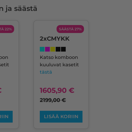
n ja säästä
TÄ 22%
SÄÄSTÄ 27%
2xCMYKK
oon
Katso komboon
etit
kuuluvat kasetit
tästä
€
1605,90
€
2199,00
€
RIIN
LISÄÄ KORIIN