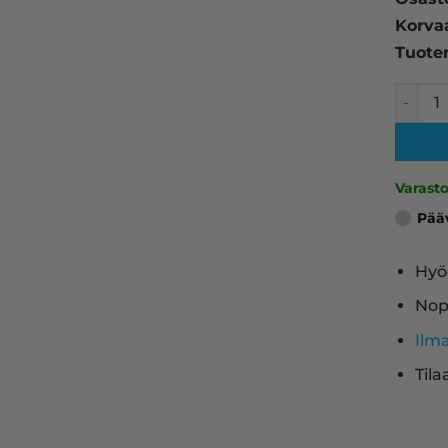
Korva
Tuote
HP 508X
Varast
Pää
Hyö
Nop
Ilm
Tila