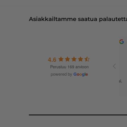
Asiakkailtamme saatua palautetta
4.6
Perustuu 169 arvioon
A
t
powered by
G
o
o
g
l
e
m
j