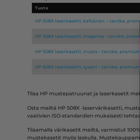
Tuote
HP 508X laserkasetti, keltainen – tarvike, pre
HP 508X laserkasetti, magenta – tarvike, pre
HP 508X laserkasetti, musta – tarvike, premiu
HP 508X laserkasetti, syaani – tarvike, premiu
Tilaa HP mustepatruunat ja laserkasetit meil
Osta meiltä HP 508X -laservärikasetti, mus
vaativien ISO-standardien mukaisesti tehtaal
Tilaamalla värikasetit meiltä, varmistut 100%
mustekasetit myös laskulla. Mustekauppam