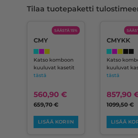
Tilaa tuotepaketti tulostimee
SÄÄSTÄ 15%
SÄÄS
CMY
CMYKK
Katso komboon
Katso komb
kuuluvat kasetit
kuuluvat kas
tästä
tästä
560,90
€
857,90
659,70
€
1099,50
€
LISÄÄ KORIIN
LISÄÄ KO