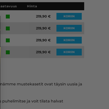
Saatavuus
Hinta
219,90
€
KORIIN
219,90
€
KORIIN
219,90
€
KORIIN
219,90
€
KORIIN
ymämme mustekasetit ovat täysin uusia ja
puhelimitse ja voit tilata halvat