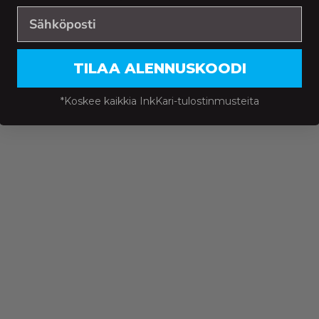
TILAA ALENNUSKOODI
*Koskee kaikkia InkKari-tulostinmusteita