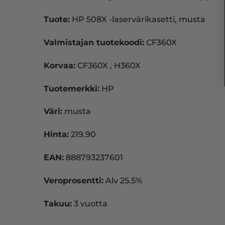
Tuote:
HP 508X -laservärikasetti, musta
Valmistajan tuotekoodi:
CF360X
Korvaa:
CF360X , H360X
Tuotemerkki:
HP
Väri:
musta
Hinta:
219.90
EAN:
888793237601
Veroprosentti:
Alv 25.5%
Takuu:
3 vuotta