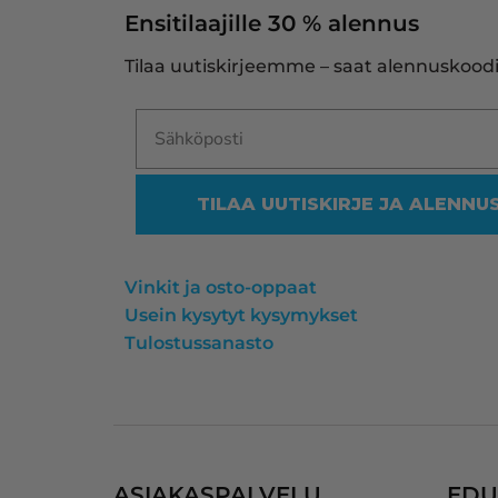
Ensitilaajille 30 % alennus
Tilaa uutiskirjeemme – saat alennuskoodi
TILAA UUTISKIRJE JA ALENNU
Vinkit ja osto-oppaat
Usein kysytyt kysymykset
Tulostussanasto
ASIAKASPALVELU
EDU