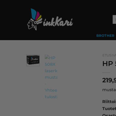
Skip
to
content
Et
BROTHER
ETUSIV
HP 
219
musta 
Riitto
Tuote
Osast