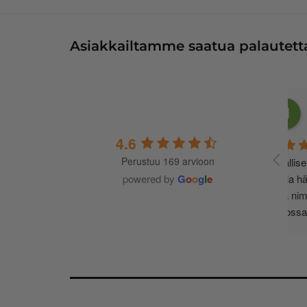
Asiakkailtamme saatua palautetta
4.6
Perustuu 169 arvioon
A
t
powered by
G
o
o
g
l
e
m
j