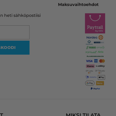
(inkkari.net), josta kerralla tilaan
Maksuvaihtoehdot
heidän sivujensa kautta uuden 
vastaavan. Tulostinmerkkien 
n heti sähköpostiisi
sekä kasettien runsaus on 
viidakko, missä en halua rämpiä
Siksi on olemassa tällekin 
saralla ammattilaiset.
SKOODI
Vaikka mustakasetin koodi oliki
reilussa vuodessa muuttunut, 
heidän ohjelmansa ehdotti 
oikeaa vastaavaa yhteensopiva
kasettia, jonka myös uskalsin 
tilata.
Kaikki nyt hyvin! Kiitos InkKari!
T
MIKSI TILATA