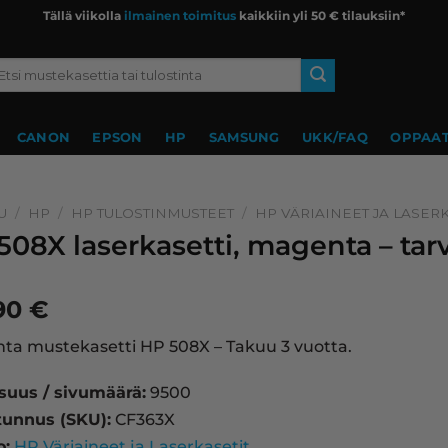
Tällä viikolla
ilmainen toimitus
kaikkiin yli 50 € tilauksiin*
si:
CANON
EPSON
HP
SAMSUNG
UKK/FAQ
OPPAAT
U
/
HP
/
HP TULOSTINMUSTEET
/
HP VÄRIAINEET JA LASERK
508X laserkasetti, magenta – ta
,90
€
a mustekasetti HP 508X – Takuu 3 vuotta.
isuus / sivumäärä:
9500
tunnus (SKU):
CF363X
o:
HP Väriaineet ja Laserkasetit