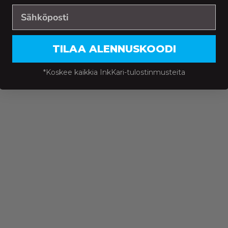
TILAA ALENNUSKOODI
*Koskee kaikkia InkKari-tulostinmusteita