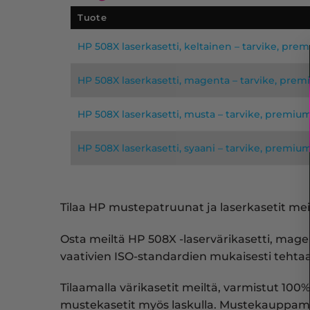
Tuote
HP 508X laserkasetti, keltainen – tarvike, pre
HP 508X laserkasetti, magenta – tarvike, pre
HP 508X laserkasetti, musta – tarvike, premiu
HP 508X laserkasetti, syaani – tarvike, premiu
Tilaa HP mustepatruunat ja laserkasetit meil
Osta meiltä HP 508X -laservärikasetti, mag
vaativien ISO-standardien mukaisesti tehtaal
Tilaamalla värikasetit meiltä, varmistut 100%
mustekasetit myös laskulla. Mustekauppam