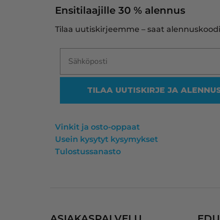
Ensitilaajille 30 % alennus
Tilaa uutiskirjeemme – saat alennuskoodi
TILAA UUTISKIRJE JA ALENNU
Vinkit ja osto-oppaat
Usein kysytyt kysymykset
Tulostussanasto
ASIAKASPALVELU
EDU