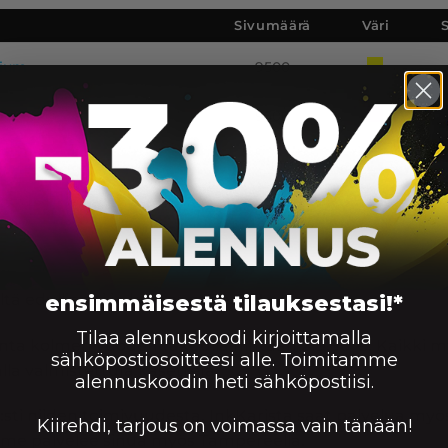
Sivumäärä
Väri
mium
9500
mium
9500
m
12500
m
9500
ensimmäisestä tilauksestasi!*
tä edullisesti ja huippunopeasti!
Tilaa alennuskoodi kirjoittamalla
enta kolmen vuoden takuulla hintaan 219.90 €. Kaikki
sähköpostiosoitteesi alle. Toimitamme
la valmistettuja kasetteja.
alennuskoodin heti sähköpostiisi.
:sti niiden toimivuudesta. InkKarista saat palvelua myös 
Kiirehdi, tarjous on voimassa vain tänään!
me palvelee sinua myös Tampereella.