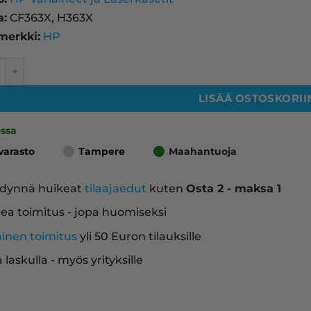
a:
CF363X, H363X
merkki:
HP
X laserkasetti, magenta – tarvike, premium määrä
LISÄÄ OSTOSKORII
ossa
varasto
Tampere
Maahantuoja
dynnä huikeat
tilaajaedut
kuten
Osta 2 - maksa 1
ea toimitus - jopa huomiseksi
ainen toimitus
yli 50 Euron tilauksille
a laskulla - myös yrityksille