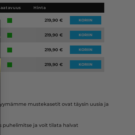
Saatavuus
Hinta
219,90
€
KORIIN
219,90
€
KORIIN
219,90
€
KORIIN
219,90
€
KORIIN
 myymämme mustekasetit ovat täysin uusia ja
puhelimitse ja voit tilata halvat