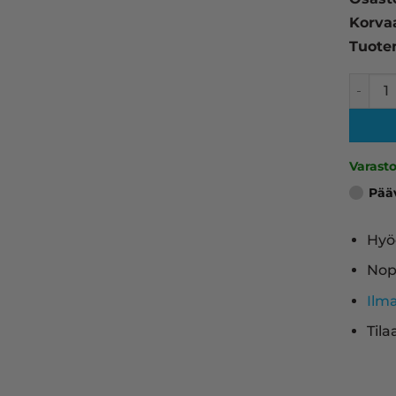
Korva
Tuote
HP 508
Varast
Pää
Hyö
Nop
Ilm
Tila