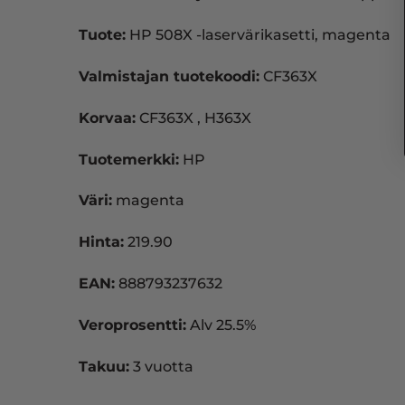
Tuote:
HP 508X -laservärikasetti, magenta
Valmistajan tuotekoodi:
CF363X
Korvaa:
CF363X , H363X
Tuotemerkki:
HP
Väri:
magenta
Hinta:
219.90
EAN:
888793237632
Veroprosentti:
Alv 25.5%
Takuu:
3 vuotta