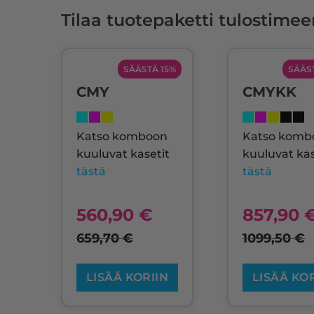
Tilaa tuotepaketti tulostimee
SÄÄSTÄ 15%
SÄÄS
CMY
CMYKK
Katso komboon
Katso komb
kuuluvat kasetit
kuuluvat kas
tästä
tästä
560,90
€
857,90
659,70
€
1099,50
€
LISÄÄ KORIIN
LISÄÄ KO