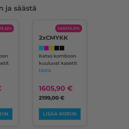
n ja säästä
TÄ 22%
SÄÄSTÄ 27%
2xCMYKK
oon
Katso komboon
etit
kuuluvat kasetit
tästä
€
1605,90
€
2199,00
€
RIIN
LISÄÄ KORIIN