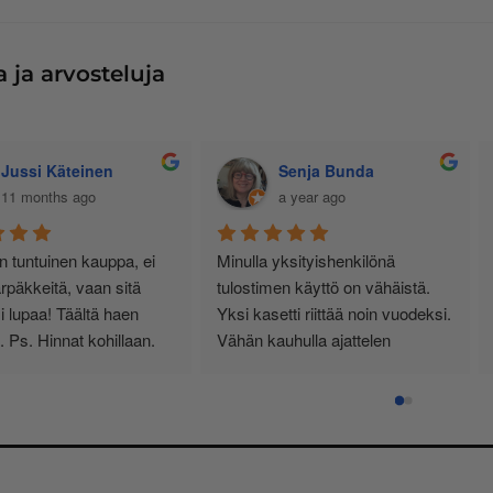
 ja arvosteluja
Jussi Käteinen
Senja Bunda
11 months ago
a year ago
siallisen tuntuinen kauppa, ei 
Minulla yksityishenkilönä 
urhia härpäkkeitä, vaan sitä 
tulostimen käyttö on vähäistä. 
itä nimi lupaa! Täältä haen 
Yksi kasetti riittää noin vuodeksi
atkossa. Ps. Hinnat kohillaan.
Vähän kauhulla ajattelen 
musteen loppuessa, saanko 
edelleen oikean ja tulostimeeni 
sopivan kasetin.
Pelastukseni on InkKari 