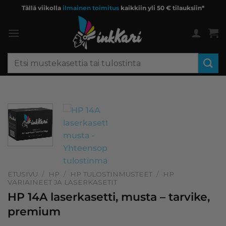
Skip
Tällä viikolla
ilmainen toimitus
kaikkiin yli 50 € tilauksiin*
to
content
Etsi:
ETUSIVU
/
HP
/
HP TULOSTINMUSTEET
/
HP
VÄRIAINEET JA LASERKASETIT
HP 14A laserkasetti, musta – tarvike,
premium