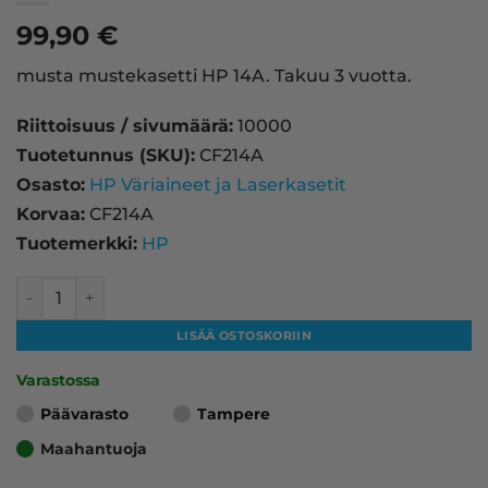
99,90
€
musta mustekasetti HP 14A. Takuu 3 vuotta.
Riittoisuus / sivumäärä:
10000
Tuotetunnus (SKU):
CF214A
Osasto:
HP Väriaineet ja Laserkasetit
Korvaa:
CF214A
Tuotemerkki:
HP
HP 14A laserkasetti, musta – tarvike, premium määrä
LISÄÄ OSTOSKORIIN
Varastossa
Päävarasto
Tampere
Maahantuoja