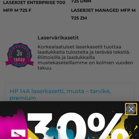
725 DNM
LASERJET ENTERPRISE 700
MFP M 725 F
LASERJET MANAGED MFP M
725 ZM
Laservärikasetit
Korkealaatuiset laserkasetit tuottaa
laadukkaita tulosteita ja terävää tekstiä.
Riittoisilla ja laadukkailla
mustekaseteillamme on kolmen vuoden
takuu.
HP 14A laserkasetti, musta – tarvike,
premium
Saatavuus:
10000
99,90
€
Väri:
KORIIN
HP 14X laserkasetti, musta – tarvike,