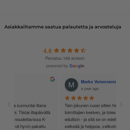
Asiakkailtamme saatua palautetta ja arvosteluja
4.6
Perustuu 169 arvioon
powered by
G
o
o
g
l
e
Marko Vettenranta
a year ago
 
Tein jokunen vuosi sitten hintavertailua eri 
lä 
toimittajien kesken, ja totesin Inkkarin olevan 
-
edullisin - ja sitä se on edelleen. Tilaaminen on 
 
selkeää ja helppoa, valikoima on valtava, 