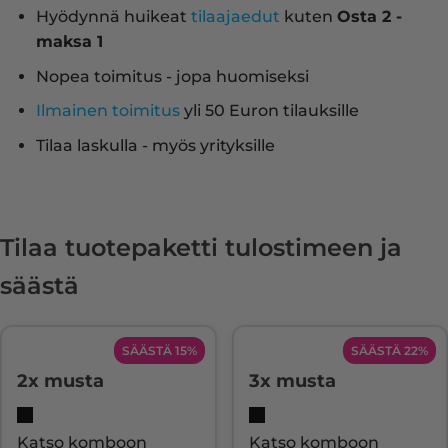
Hyödynnä huikeat
tilaajaedut
kuten
Osta 2 -
maksa 1
Nopea toimitus - jopa huomiseksi
Ilmainen toimitus
yli 50 Euron tilauksille
Tilaa laskulla - myös yrityksille
Tilaa tuotepaketti tulostimeen ja
säästä
SÄÄSTÄ 15%
SÄÄSTÄ 22%
2x musta
3x musta
Katso komboon
Katso komboon