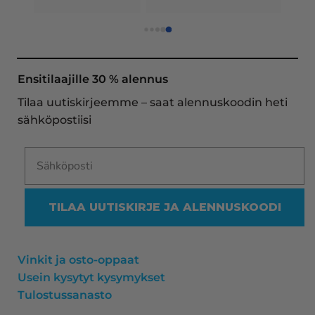
 
loistavia tarjouksia ja muita etuja jatkuvasti, 
asiakaspalvelu todella ripeää (s-postin kautta) ja 
toimitukset supernopeita: eilen tekemäni tilaus 
oli noudettavissa postin lokerosta tänään!! En 
näe mitään syytä vaihtaa toimittajaa. Kaikki on 
Ensitilaajille 30 % alennus
aina sujunut erinomaisesti eikä tuotteissa ole 
Tilaa uutiskirjeemme – saat alennuskoodin heti
ollut mitään moitittavaa! Lämmin suositus!
sähköpostiisi
TILAA UUTISKIRJE JA ALENNUSKOODI
Vinkit ja osto-oppaat
Usein kysytyt kysymykset
Tulostussanasto