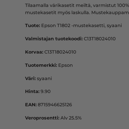
Tilaamalla värikasetit meiltä, varmistut 100%
mustekasetit myös laskulla. Mustekauppam
Tuote:
Epson T1802 -mustekasetti, syaani
Valmistajan tuotekoodi:
C13T18024010
Korvaa:
C13T18024010
Tuotemerkki:
Epson
Väri:
syaani
Hinta:
9.90
EAN:
8715946625126
Veroprosentti:
Alv 25.5%