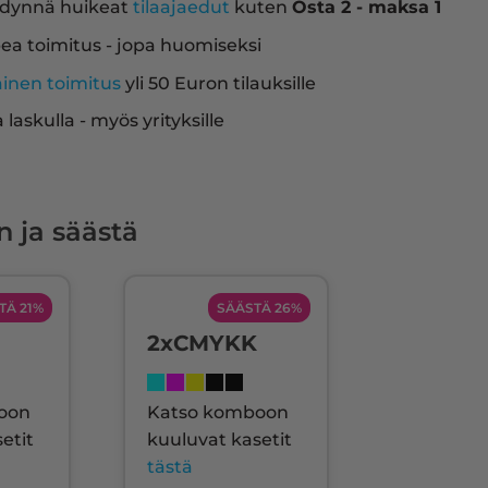
dynnä huikeat
tilaajaedut
kuten
Osta 2 - maksa 1
ea toimitus - jopa huomiseksi
ainen toimitus
yli 50 Euron tilauksille
a laskulla - myös yrityksille
n ja säästä
TÄ 21%
SÄÄSTÄ 26%
2xCMYKK
oon
Katso komboon
etit
kuuluvat kasetit
tästä