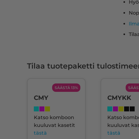
Hyö
Nop
Ilm
Tila
Tilaa tuotepaketti tulostimee
SÄÄSTÄ 13%
SÄÄS
CMY
CMYKK
Katso komboon
Katso komb
kuuluvat kasetit
kuuluvat kas
tästä
tästä