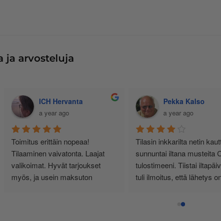
 ja arvosteluja
Jussi Käteinen
Senja Bunda
11 months ago
a year ago
siallisen tuntuinen kauppa, ei 
Minulla yksityishenkilönä 
urhia härpäkkeitä, vaan sitä 
tulostimen käyttö on vähäistä. 
itä nimi lupaa! Täältä haen 
Yksi kasetti riittää noin vuodeksi
atkossa. Ps. Hinnat kohillaan.
Vähän kauhulla ajattelen 
musteen loppuessa, saanko 
edelleen oikean ja tulostimeeni 
sopivan kasetin.