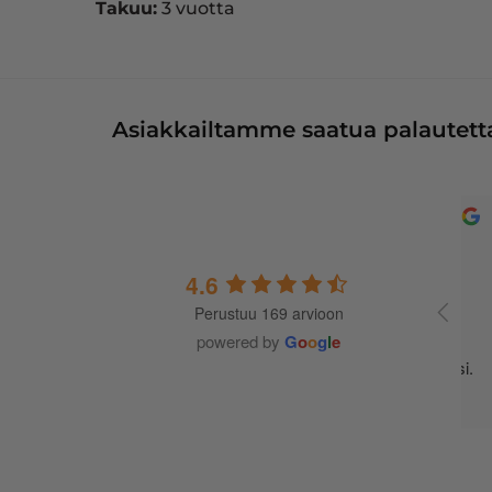
Takuu:
3 vuotta
Asiakkailtamme saatua palautetta
4.6
Perustuu 169 arvioon
A
t
powered by
G
o
o
g
l
e
m
j