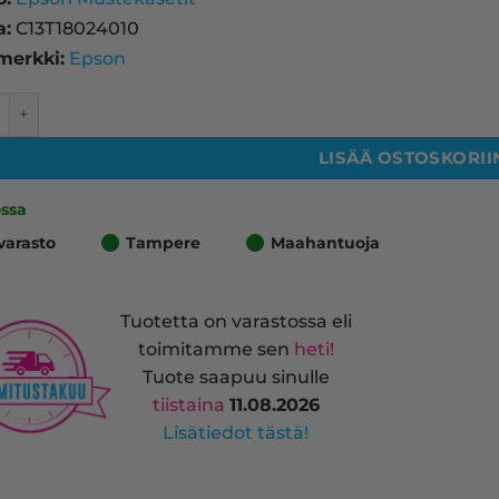
a:
C13T18024010
merkki:
Epson
1802 mustekasetti, syaani – tarvike, premium määrä
LISÄÄ OSTOSKORII
ossa
varasto
Tampere
Maahantuoja
Tuotetta on varastossa eli
toimitamme sen
heti!
Tuote saapuu sinulle
tiistaina
11.08.2026
Lisätiedot tästä!