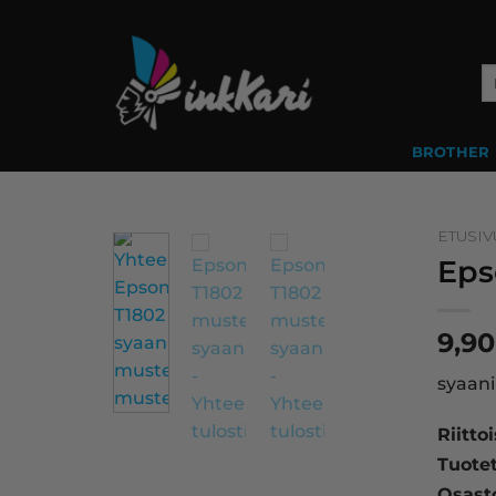
Skip
to
content
Et
BROTHER
ETUSIV
Eps
9,9
syaani
Riitto
Tuote
Osast