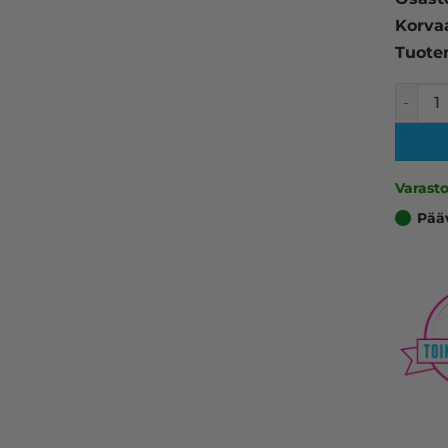
Korva
Tuote
Epson T
Varast
Pää