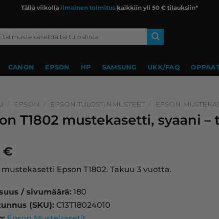
Tällä viikolla
ilmainen toimitus
kaikkiin yli 50 € tilauksiin*
si:
CANON
EPSON
HP
SAMSUNG
UKK/FAQ
OPPAAT
U
/
EPSON
/
EPSON TULOSTINMUSTEET
/
EPSON MUSTEKAS
on T1802 mustekasetti, syaani – 
0
€
 mustekasetti Epson T1802. Takuu 3 vuotta.
isuus / sivumäärä:
180
tunnus (SKU):
C13T18024010
o:
Epson Mustekasetit