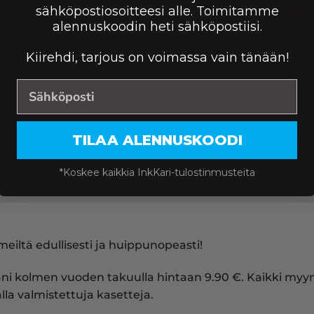
sähköpostiosoitteesi alle. Toimitamme
, premium
180
alennuskoodin heti sähköpostiisi.
e, premium
180
Kiirehdi, tarjous on voimassa vain tänään!
ike, premium
470
ike, premium
450
TILAA ALENNUSKOODI
arvike, premium
450
*Koskee kaikkia InkKari-tulostinmusteita
tarvike, premium
450
eiltä edullisesti ja huippunopeasti!
ani kolmen vuoden takuulla hintaan 9.90 €. Kaikki my
la valmistettuja kasetteja.