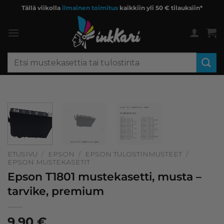
Skip
Tällä viikolla
ilmainen toimitus
kaikkiin yli 50 € tilauksiin*
to
content
Etsi:
ETUSIVU
/
EPSON
/
EPSON TULOSTINMUSTEET
/
EPSON MUSTEKASETIT
Epson T1801 mustekasetti, musta –
tarvike, premium
9,90
€