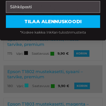
Korkealaatuiset mustekasetit tuottavat
laadukkaita tulosteita ja huipputarkkoja
kuvia. Riittoisilla ja laadukkailla
mustekaseteillamme on kolmen vuoden
TILAA ALENNUSKOODI
takuu
*Koskee kaikkia InkKari-tulostinmusteita
Epson T1801 mustekasetti, musta –
tarvike, premium
Saatavuus:
175
9,90
€
Väri:
KORIIN
Epson T1802 mustekasetti, syaani –
tarvike, premium
Saatavuus:
180
9,90
€
Väri:
KORIIN
Epson T1803 mustekasetti, magenta –