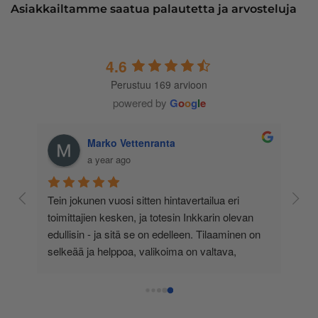
Asiakkailtamme saatua palautetta ja arvosteluja
4.6
Perustuu 169 arvioon
powered by
G
o
o
g
l
e
Marko Vettenranta
a year ago
 
Tein jokunen vuosi sitten hintavertailua eri 
lä 
toimittajien kesken, ja totesin Inkkarin olevan 
-
edullisin - ja sitä se on edelleen. Tilaaminen on 
 
selkeää ja helppoa, valikoima on valtava, 
 
loistavia tarjouksia ja muita etuja jatkuvasti, 
asiakaspalvelu todella ripeää (s-postin kautta) ja 
toimitukset supernopeita: eilen tekemäni tilaus 