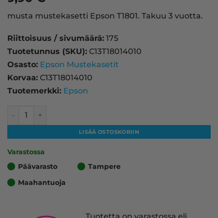
musta mustekasetti Epson T1801. Takuu 3 vuotta.
Riittoisuus / sivumäärä:
175
Tuotetunnus (SKU):
C13T18014010
Osasto:
Epson Mustekasetit
Korvaa:
C13T18014010
Tuotemerkki:
Epson
Epson T1801 mustekasetti, musta – tarvike, premium määr
LISÄÄ OSTOSKORIIN
Varastossa
Päävarasto
Tampere
Maahantuoja
Tuotetta on varastossa eli