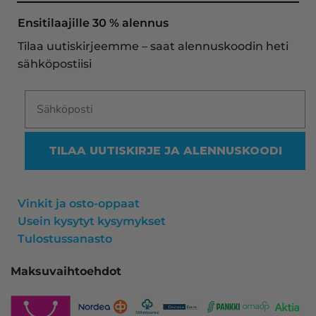
oli noudettavissa postin lokerosta tänään!! En 
näe mitään syytä vaihtaa toimittajaa. Kaikki on 
Ensitilaajille 30 % alennus
aina sujunut erinomaisesti eikä tuotteissa ole 
Tilaa uutiskirjeemme – saat alennuskoodin heti
ollut mitään moitittavaa! Lämmin suositus!
sähköpostiisi
TILAA UUTISKIRJE JA ALENNUSKOODI
Vinkit ja osto-oppaat
Usein kysytyt kysymykset
Tulostussanasto
Maksuvaihtoehdot