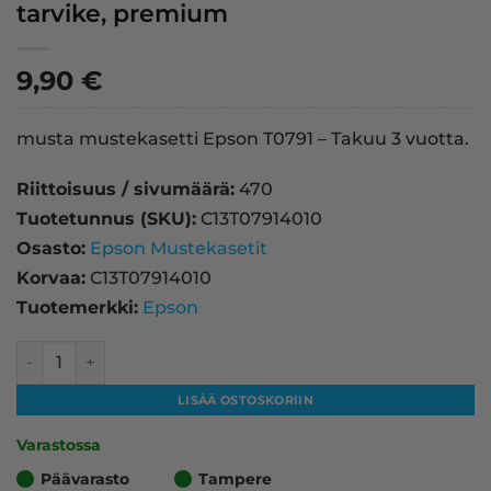
tarvike, premium
9,90
€
musta mustekasetti Epson T0791 – Takuu 3 vuotta.
Riittoisuus / sivumäärä:
470
Tuotetunnus (SKU):
C13T07914010
Osasto:
Epson Mustekasetit
Korvaa:
C13T07914010
Tuotemerkki:
Epson
Epson T0791 mustekasetti, musta – tarvike, premium määr
LISÄÄ OSTOSKORIIN
Varastossa
Päävarasto
Tampere