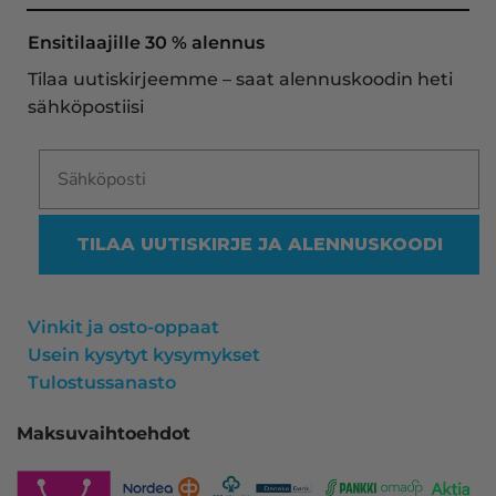
oli noudettavissa postin lokerosta tänään!! En 
näe mitään syytä vaihtaa toimittajaa. Kaikki on 
Ensitilaajille 30 % alennus
aina sujunut erinomaisesti eikä tuotteissa ole 
Tilaa uutiskirjeemme – saat alennuskoodin heti
ollut mitään moitittavaa! Lämmin suositus!
sähköpostiisi
TILAA UUTISKIRJE JA ALENNUSKOODI
Vinkit ja osto-oppaat
Usein kysytyt kysymykset
Tulostussanasto
Maksuvaihtoehdot