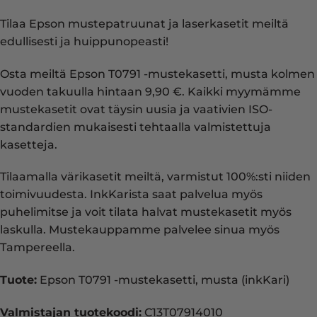
Tilaa Epson mustepatruunat ja laserkasetit meiltä
edullisesti ja huippunopeasti!
Osta meiltä Epson T0791 -mustekasetti, musta kolmen
vuoden takuulla hintaan 9,90 €. Kaikki myymämme
mustekasetit ovat täysin uusia ja vaativien ISO-
standardien mukaisesti tehtaalla valmistettuja
kasetteja.
Tilaamalla värikasetit meiltä, varmistut 100%:sti niiden
toimivuudesta. InkKarista saat palvelua myös
puhelimitse ja voit tilata halvat mustekasetit myös
laskulla. Mustekauppamme palvelee sinua myös
Tampereella.
Tuote:
Epson T0791 -mustekasetti, musta (inkKari)
Valmistajan tuotekoodi:
C13T07914010