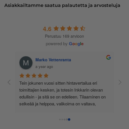
Asiakkailtamme saatua palautetta ja arvosteluja
4.6
Perustuu 169 arvioon
powered by
G
o
o
g
l
e
Marko Vettenranta
a year ago
 
Tein jokunen vuosi sitten hintavertailua eri 
lä 
toimittajien kesken, ja totesin Inkkarin olevan 
-
edullisin - ja sitä se on edelleen. Tilaaminen on 
 
selkeää ja helppoa, valikoima on valtava, 
 
loistavia tarjouksia ja muita etuja jatkuvasti, 
asiakaspalvelu todella ripeää (s-postin kautta) ja 
toimitukset supernopeita: eilen tekemäni tilaus 