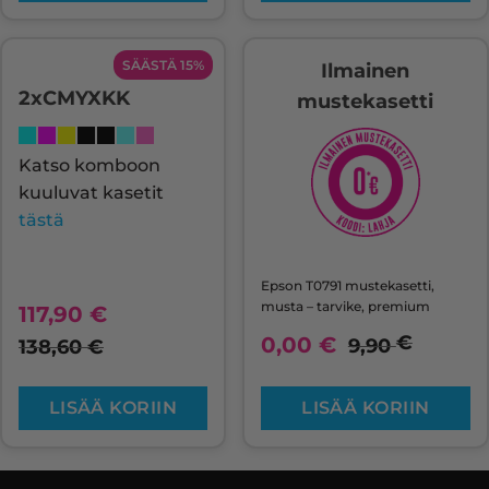
SÄÄSTÄ 15%
Ilmainen
2xCMYXKK
mustekasetti
Katso komboon
kuuluvat kasetit
tästä
Epson T0791 mustekasetti,
musta – tarvike, premium
117,90
€
€
0,00
€
9,90
138,60
€
LISÄÄ KORIIN
LISÄÄ KORIIN