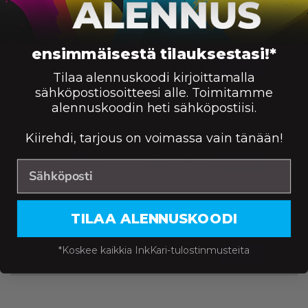
Epson T0794 mustekasetti, keltainen –
tarvike, premium
ensimmäisestä tilauksestasi!*
Saatavuus:
800
9,90
€
Väri:
KORIIN
Tilaa alennuskoodi kirjoittamalla
sähköpostiosoitteesi alle. Toimitamme
alennuskoodin heti sähköpostiisi.
Epson T0795 mustekasetti, vaalea syaani –
tarvike, premium
Kiirehdi, tarjous on voimassa vain tänään!
Saatavuus:
800
9,90
€
Väri:
KORIIN
Epson T0796 mustekasetti, vaalea
TILAA ALENNUSKOODI
magenta – tarvike, premium
*Koskee kaikkia InkKari-tulostinmusteita
Saatavuus:
800
9,90
€
Väri:
KORIIN