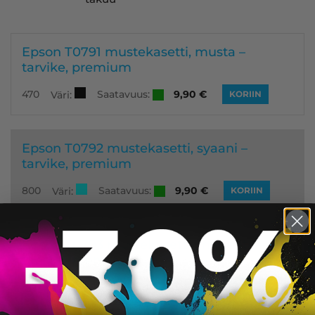
Epson T0791 mustekasetti, musta –
tarvike, premium
Saatavuus:
470
9,90
€
Väri:
KORIIN
Epson T0792 mustekasetti, syaani –
tarvike, premium
Saatavuus:
800
9,90
€
Väri:
KORIIN
Epson T0793 mustekasetti, magenta –
tarvike, premium
Saatavuus:
800
9,90
€
Väri:
KORIIN