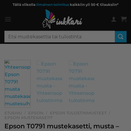
Skip
Tällä viikolla
ilmainen toimitus
kaikkiin yli 50 € tilauksiin*
to
content
Etsi:
ETUSIVU
/
EPSON
/
EPSON TULOSTINMUSTEET
/
EPSON MUSTEKASETIT
Epson T0791 mustekasetti, musta –