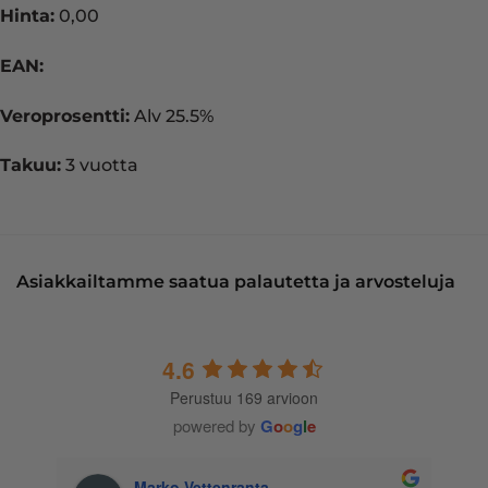
Hinta:
0,00
EAN:
Veroprosentti:
Alv 25.5%
Takuu:
3 vuotta
Asiakkailtamme saatua palautetta ja arvosteluja
4.6
Perustuu 169 arvioon
powered by
G
o
o
g
l
e
Marko Vettenranta