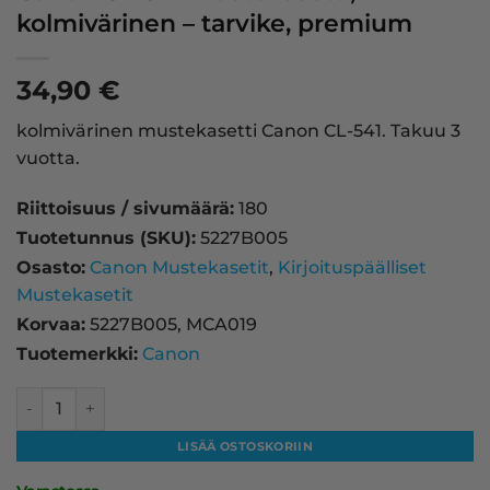
kolmivärinen – tarvike, premium
34,90
€
kolmivärinen mustekasetti Canon CL-541. Takuu 3
vuotta.
Riittoisuus / sivumäärä:
180
Tuotetunnus (SKU):
5227B005
Osasto:
Canon Mustekasetit
,
Kirjoituspäälliset
Mustekasetit
Korvaa:
5227B005, MCA019
Tuotemerkki:
Canon
Canon CL-541 mustekasetti, kolmivärinen – tarvike, prem
LISÄÄ OSTOSKORIIN