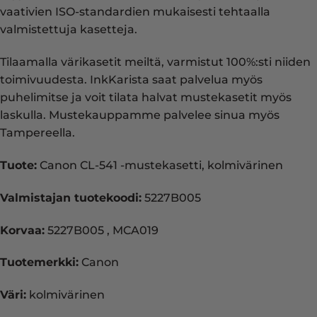
vaativien ISO-standardien mukaisesti tehtaalla
valmistettuja kasetteja.
Tilaamalla värikasetit meiltä, varmistut 100%:sti niiden
toimivuudesta. InkKarista saat palvelua myös
puhelimitse ja voit tilata halvat mustekasetit myös
laskulla. Mustekauppamme palvelee sinua myös
Tampereella.
Tuote:
Canon CL-541 -mustekasetti, kolmivärinen
Valmistajan tuotekoodi:
5227B005
Korvaa:
5227B005 , MCA019
Tuotemerkki:
Canon
Väri:
kolmivärinen