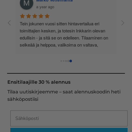
a year ago
 
Tein jokunen vuosi sitten hintavertailua eri 
lä 
toimittajien kesken, ja totesin Inkkarin olevan 
-
edullisin - ja sitä se on edelleen. Tilaaminen on 
 
selkeää ja helppoa, valikoima on valtava, 
 
loistavia tarjouksia ja muita etuja jatkuvasti, 
asiakaspalvelu todella ripeää (s-postin kautta) ja 
toimitukset supernopeita: eilen tekemäni tilaus 
oli noudettavissa postin lokerosta tänään!! En 
näe mitään syytä vaihtaa toimittajaa. Kaikki on 
Ensitilaajille 30 % alennus
aina sujunut erinomaisesti eikä tuotteissa ole 
Tilaa uutiskirjeemme – saat alennuskoodin heti
ollut mitään moitittavaa! Lämmin suositus!
sähköpostiisi