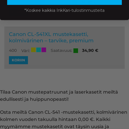
Saatavuus:
180
34,90
€
Väri:
*Koskee kaikkia InkKari-tulostinmusteita
KORIIN
Canon CL-541XL mustekasetti,
kolmivärinen – tarvike, premium
Saatavuus:
400
34,90
€
Väri:
KORIIN
Tilaa Canon mustepatruunat ja laserkasetit meiltä
edullisesti ja huippunopeasti!
Osta meiltä Canon CL-541 -mustekasetti, kolmivärinen
kolmen vuoden takuulla hintaan 0,00 €. Kaikki
myymämme mustekasetit ovat täysin uusia ja