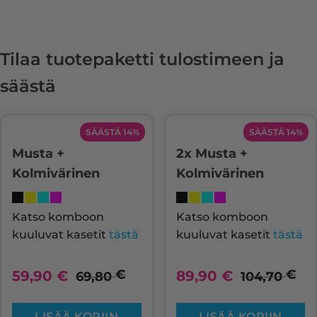
Tilaa tuotepaketti tulostimeen ja
säästä
SÄÄSTÄ 14%
SÄÄSTÄ 14%
Musta +
2x Musta +
Kolmivärinen
Kolmivärinen
Katso komboon
Katso komboon
kuuluvat kasetit
tästä
kuuluvat kasetit
tästä
€
€
59,90
€
89,90
€
69,80
104,70
LISÄÄ KORIIN
LISÄÄ KORIIN