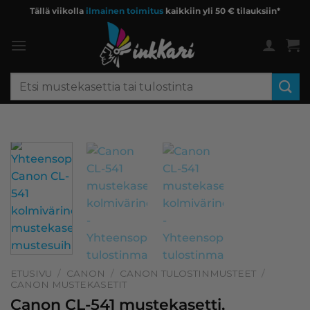
Skip
Tällä viikolla
ilmainen toimitus
kaikkiin yli 50 € tilauksiin*
to
content
Etsi:
ETUSIVU
/
CANON
/
CANON TULOSTINMUSTEET
/
CANON MUSTEKASETIT
Canon CL-541 mustekasetti,