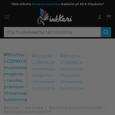
Skip
Tällä viikolla
ilmainen toimitus
kaikkiin yli 50 € tilauksiin*
to
content
Etsi:
ETUSIVU
/
BROTHER
/
BROTHER TULOSTINMUSTEET
/
BROTHER MUSTEKASETIT