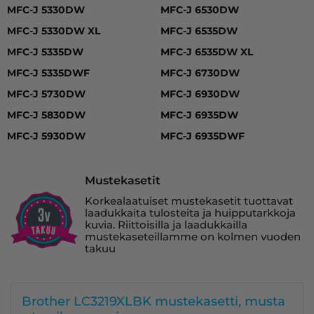
MFC-J 5330DW, MFC-J 5330DW XL, MFC-J 5335DW, MFC
MFC-J 5330DW
MFC-J 6530DW
MFC-J 5330DW XL
MFC-J 6535DW
MFC-J 5335DW
MFC-J 6535DW XL
MFC-J 5335DWF
MFC-J 6730DW
MFC-J 5730DW
MFC-J 6930DW
MFC-J 5830DW
MFC-J 6935DW
MFC-J 5930DW
MFC-J 6935DWF
Mustekasetit
Korkealaatuiset mustekasetit tuottavat
laadukkaita tulosteita ja huipputarkkoja
kuvia. Riittoisilla ja laadukkailla
mustekaseteillamme on kolmen vuoden
takuu
Brother LC3219XLBK mustekasetti, musta