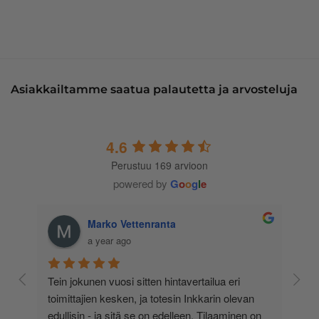
Asiakkailtamme saatua palautetta ja arvosteluja
4.6
Perustuu 169 arvioon
powered by
G
o
o
g
l
e
Marko Vettenranta
a year ago
 
Tein jokunen vuosi sitten hintavertailua eri 
lä 
toimittajien kesken, ja totesin Inkkarin olevan 
-
edullisin - ja sitä se on edelleen. Tilaaminen on 