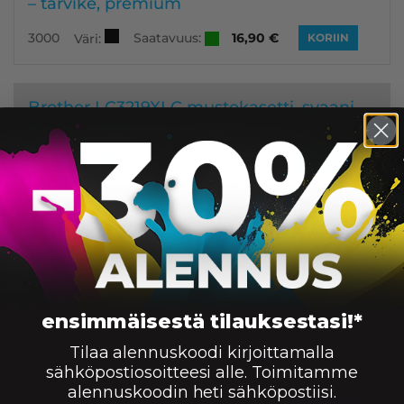
– tarvike, premium
Saatavuus:
3000
16,90
€
Väri:
KORIIN
Brother LC3219XLC mustekasetti, syaani –
tarvike, premium
Saatavuus:
1500
14,90
€
Väri:
KORIIN
Brother LC3219XLM mustekasetti,
magenta – tarvike, premium
Saatavuus:
1500
14,90
€
Väri:
KORIIN
ensimmäisestä tilauksestasi!*
Tilaa alennuskoodi kirjoittamalla
Brother LC3219XLY mustekasetti,
sähköpostiosoitteesi alle. Toimitamme
keltainen – tarvike, premium
alennuskoodin heti sähköpostiisi.