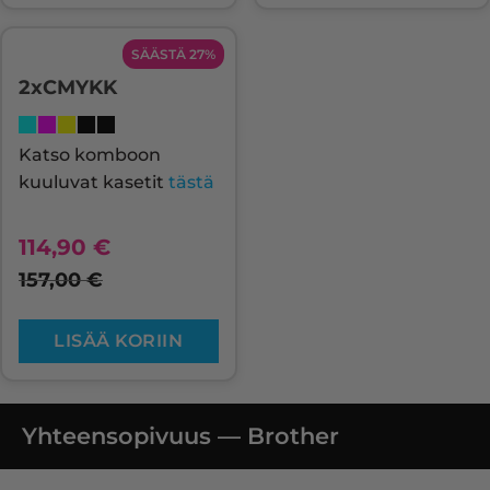
SÄÄSTÄ 27%
2xCMYKK
Katso komboon
kuuluvat kasetit
tästä
114,90
€
157,00
€
LISÄÄ KORIIN
Yhteensopivuus — Brother