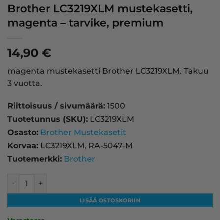
Brother LC3219XLM mustekasetti,
magenta – tarvike, premium
14,90
€
magenta mustekasetti Brother LC3219XLM. Takuu
3 vuotta.
Riittoisuus / sivumäärä:
1500
Tuotetunnus (SKU):
LC3219XLM
Osasto:
Brother Mustekasetit
Korvaa:
LC3219XLM, RA-5047-M
Tuotemerkki:
Brother
Brother LC3219XLM mustekasetti, magenta – tarvike, pre
LISÄÄ OSTOSKORIIN