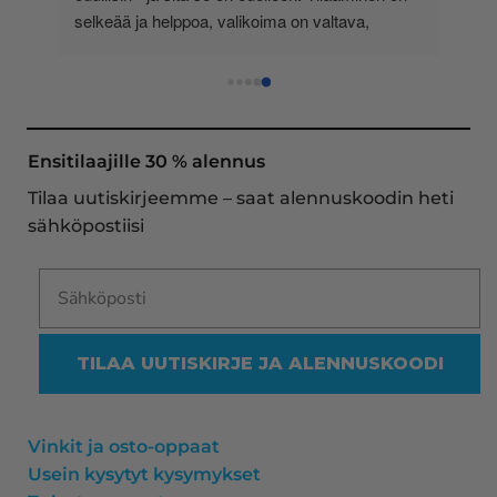
 
selkeää ja helppoa, valikoima on valtava, 
 
loistavia tarjouksia ja muita etuja jatkuvasti, 
asiakaspalvelu todella ripeää (s-postin kautta) ja 
toimitukset supernopeita: eilen tekemäni tilaus 
oli noudettavissa postin lokerosta tänään!! En 
näe mitään syytä vaihtaa toimittajaa. Kaikki on 
Ensitilaajille 30 % alennus
aina sujunut erinomaisesti eikä tuotteissa ole 
Tilaa uutiskirjeemme – saat alennuskoodin heti
ollut mitään moitittavaa! Lämmin suositus!
sähköpostiisi
TILAA UUTISKIRJE JA ALENNUSKOODI
Vinkit ja osto-oppaat
Usein kysytyt kysymykset