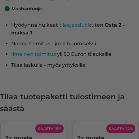
Maahantuoja
Hyödynnä huikeat
tilaajaedut
kuten
Osta 2 -
maksa 1
Nopea toimitus - jopa huomiseksi
Ilmainen toimitus
yli 50 Euron tilauksille
Tilaa laskulla - myös yrityksille
Tilaa tuotepaketti tulostimeen ja
säästä
SÄÄSTÄ 15%
SÄÄSTÄ 22%
2x musta
3x musta