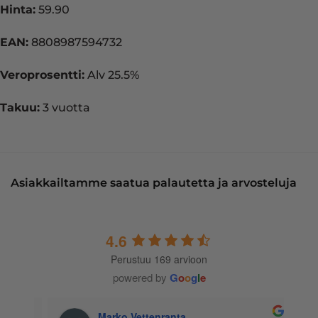
Hinta:
59.90
EAN:
8808987594732
Veroprosentti:
Alv 25.5%
Takuu:
3 vuotta
Asiakkailtamme saatua palautetta ja arvosteluja
4.6
Perustuu 169 arvioon
powered by
G
o
o
g
l
e
Marko Vettenranta