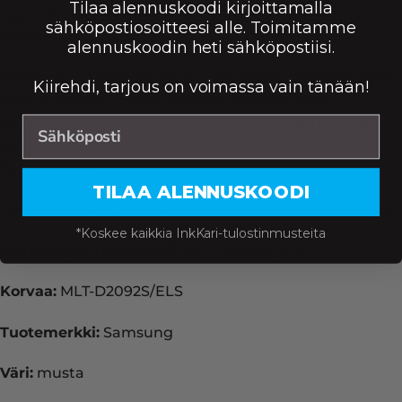
Tilaa alennuskoodi kirjoittamalla
vaativien ISO-standardien mukaisesti tehtaalla
sähköpostiosoitteesi alle. Toimitamme
valmistettuja kasetteja.
alennuskoodin heti sähköpostiisi.
Tilaamalla värikasetit meiltä, varmistut 100%:sti niiden
Kiirehdi, tarjous on voimassa vain tänään!
toimivuudesta. InkKarista saat palvelua myös
puhelimitse ja voit tilata halvat mustekasetit myös
laskulla. Mustekauppamme palvelee sinua myös
Tampereella.
TILAA ALENNUSKOODI
Tuote:
Samsung MLT-D2092S -laservärikasetti, musta
*Koskee kaikkia InkKari-tulostinmusteita
Valmistajan tuotekoodi:
MLT-D2092S/ELS
Korvaa:
MLT-D2092S/ELS
Tuotemerkki:
Samsung
Väri:
musta