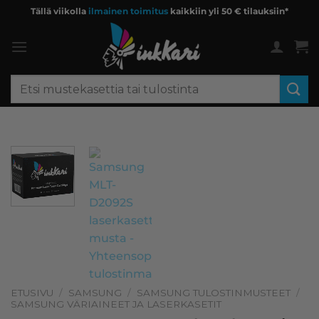
Skip
Tällä viikolla
ilmainen toimitus
kaikkiin yli 50 € tilauksiin*
to
content
Etsi:
ETUSIVU
/
SAMSUNG
/
SAMSUNG TULOSTINMUSTEET
/
SAMSUNG VÄRIAINEET JA LASERKASETIT