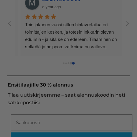
a year ago
 
Tein jokunen vuosi sitten hintavertailua eri 
lä 
toimittajien kesken, ja totesin Inkkarin olevan 
-
edullisin - ja sitä se on edelleen. Tilaaminen on 
 
selkeää ja helppoa, valikoima on valtava, 
 
loistavia tarjouksia ja muita etuja jatkuvasti, 
asiakaspalvelu todella ripeää (s-postin kautta) ja 
toimitukset supernopeita: eilen tekemäni tilaus 
oli noudettavissa postin lokerosta tänään!! En 
näe mitään syytä vaihtaa toimittajaa. Kaikki on 
Ensitilaajille 30 % alennus
aina sujunut erinomaisesti eikä tuotteissa ole 
Tilaa uutiskirjeemme – saat alennuskoodin heti
ollut mitään moitittavaa! Lämmin suositus!
sähköpostiisi