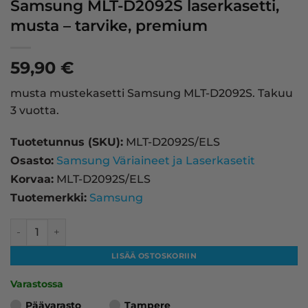
Samsung MLT-D2092S laserkasetti,
musta – tarvike, premium
59,90
€
musta mustekasetti Samsung MLT-D2092S. Takuu
3 vuotta.
Tuotetunnus (SKU):
MLT-D2092S/ELS
Osasto:
Samsung Väriaineet ja Laserkasetit
Korvaa:
MLT-D2092S/ELS
Tuotemerkki:
Samsung
Samsung MLT-D2092S laserkasetti, musta – tarvike, prem
LISÄÄ OSTOSKORIIN
Varastossa
Päävarasto
Tampere