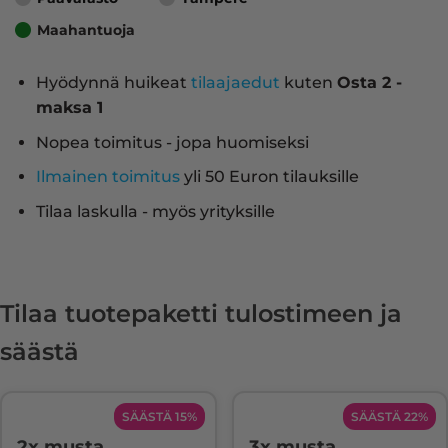
Maahantuoja
Hyödynnä huikeat
tilaajaedut
kuten
Osta 2 -
maksa 1
Nopea toimitus - jopa huomiseksi
Ilmainen toimitus
yli 50 Euron tilauksille
Tilaa laskulla - myös yrityksille
Tilaa tuotepaketti tulostimeen ja
säästä
SÄÄSTÄ 15%
SÄÄSTÄ 22%
2x musta
3x musta