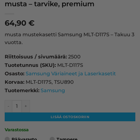
musta – tarvike, premium
64,90
€
musta mustekasetti Samsung MLT-D117S – Takuu 3
vuotta.
Riittoisuus / sivumäärä:
2500
Tuotetunnus (SKU):
MLT-D117S
Osasto:
Samsung Väriaineet ja Laserkasetit
Korvaa:
MLT-D117S, TSU890
Tuotemerkki:
Samsung
Samsung MLT-D117S laserkasetti, musta – tarvike, premiu
LISÄÄ OSTOSKORIIN
Varastossa
Päävarasto
Tampere