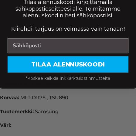
Tilaa alennuskoodi kirjoittamalla
vaativien ISO-standardien mukaisesti tehtaalla
sähköpostiosoitteesi alle. Toimitamme
valmistettuja kasetteja.
alennuskoodin heti sähköpostiisi.
Tilaamalla värikasetit meiltä, varmistut 100%:sti niiden
Kiirehdi, tarjous on voimassa vain tänään!
toimivuudesta. InkKarista saat palvelua myös
puhelimitse ja voit tilata halvat mustekasetit myös
laskulla. Mustekauppamme palvelee sinua myös
Tampereella.
TILAA ALENNUSKOODI
Tuote:
Samsung MLT-D117S -laservärikasetti, musta
*Koskee kaikkia InkKari-tulostinmusteita
Valmistajan tuotekoodi:
MLT-D117S
Korvaa:
MLT-D117S , TSU890
Tuotemerkki:
Samsung
Väri: