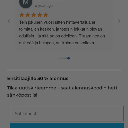
a year ago
 
Tein jokunen vuosi sitten hintavertailua eri 
lä 
toimittajien kesken, ja totesin Inkkarin olevan 
-
edullisin - ja sitä se on edelleen. Tilaaminen on 
 
selkeää ja helppoa, valikoima on valtava, 
 
loistavia tarjouksia ja muita etuja jatkuvasti, 
asiakaspalvelu todella ripeää (s-postin kautta) ja 
toimitukset supernopeita: eilen tekemäni tilaus 
oli noudettavissa postin lokerosta tänään!! En 
näe mitään syytä vaihtaa toimittajaa. Kaikki on 
Ensitilaajille 30 % alennus
aina sujunut erinomaisesti eikä tuotteissa ole 
Tilaa uutiskirjeemme – saat alennuskoodin heti
ollut mitään moitittavaa! Lämmin suositus!
sähköpostiisi