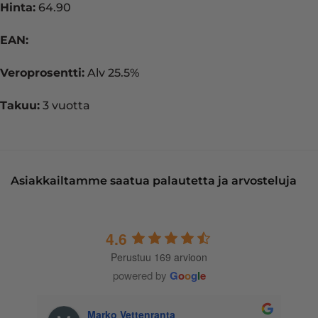
Hinta:
64.90
EAN:
Veroprosentti:
Alv 25.5%
Takuu:
3 vuotta
Asiakkailtamme saatua palautetta ja arvosteluja
4.6
Perustuu 169 arvioon
powered by
G
o
o
g
l
e
Marko Vettenranta