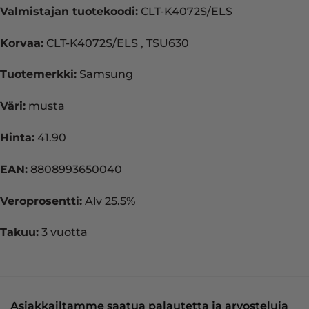
Valmistajan tuotekoodi:
CLT-K4072S/ELS
Korvaa:
CLT-K4072S/ELS , TSU630
Tuotemerkki:
Samsung
Väri:
musta
Hinta:
41.90
EAN:
8808993650040
Veroprosentti:
Alv 25.5%
Takuu:
3 vuotta
Asiakkailtamme saatua palautetta ja arvosteluja