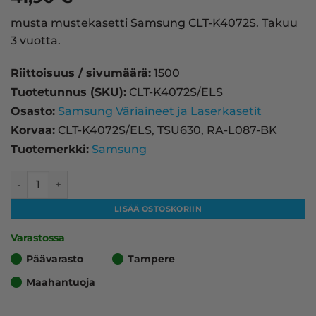
musta mustekasetti Samsung CLT-K4072S. Takuu
3 vuotta.
Riittoisuus / sivumäärä:
1500
Tuotetunnus (SKU):
CLT-K4072S/ELS
Osasto:
Samsung Väriaineet ja Laserkasetit
Korvaa:
CLT-K4072S/ELS, TSU630, RA-L087-BK
Tuotemerkki:
Samsung
Samsung CLT-K4072S laserkasetti, musta – tarvike, premi
LISÄÄ OSTOSKORIIN
Varastossa
Päävarasto
Tampere
Maahantuoja