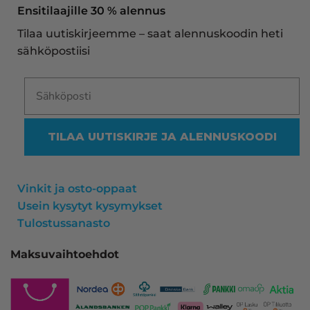
näe mitään syytä vaihtaa toimittajaa. Kaikki on 
Ensitilaajille 30 % alennus
aina sujunut erinomaisesti eikä tuotteissa ole 
Tilaa uutiskirjeemme – saat alennuskoodin heti
ollut mitään moitittavaa! Lämmin suositus!
sähköpostiisi
TILAA UUTISKIRJE JA ALENNUSKOODI
Vinkit ja osto-oppaat
Usein kysytyt kysymykset
Tulostussanasto
Maksuvaihtoehdot