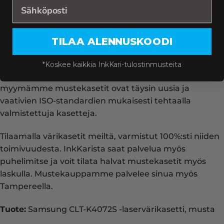
Tilaa Samsung mustepatruunat ja laserkasetit meiltä
TILAA ALENNUSKOODI
edullisesti ja huippunopeasti!
Osta meiltä Samsung CLT-K4072S -laservärikasetti,
*Koskee kaikkia InkKari-tulostinmusteita
musta kolmen vuoden takuulla hintaan 41.90 €. Kaikki
myymämme mustekasetit ovat täysin uusia ja
vaativien ISO-standardien mukaisesti tehtaalla
valmistettuja kasetteja.
Tilaamalla värikasetit meiltä, varmistut 100%:sti niiden
toimivuudesta. InkKarista saat palvelua myös
puhelimitse ja voit tilata halvat mustekasetit myös
laskulla. Mustekauppamme palvelee sinua myös
Tampereella.
Tuote:
Samsung CLT-K4072S -laservärikasetti, musta