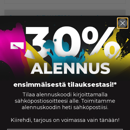
Samsung CLT-K4072S laserkasetti, musta
– tarvike, premium
Saatavuus:
1500
41,90
€
Väri:
KORIIN
Samsung CLT-M4072S laserkasetti,
magenta – tarvike, premium
Saatavuus:
1000
41,90
€
Väri:
KORIIN
ensimmäisestä tilauksestasi!*
Tilaa alennuskoodi kirjoittamalla
Samsung CLT-Y4072S laserkasetti,
sähköpostiosoitteesi alle. Toimitamme
keltainen – tarvike, premium
alennuskoodin heti sähköpostiisi.
Saatavuus:
1000
41,90
€
Väri:
KORIIN
Kiirehdi, tarjous on voimassa vain tänään!