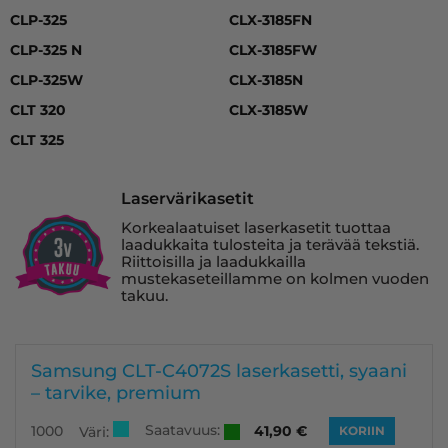
CLP-325
CLX-3185FN
CLP-325 N
CLX-3185FW
CLP-325W
CLX-3185N
CLT 320
CLX-3185W
CLT 325
Laservärikasetit
Korkealaatuiset laserkasetit tuottaa
laadukkaita tulosteita ja terävää tekstiä.
Riittoisilla ja laadukkailla
mustekaseteillamme on kolmen vuoden
takuu.
Samsung CLT-C4072S laserkasetti, syaani
– tarvike, premium
Saatavuus:
1000
41,90
€
Väri:
KORIIN