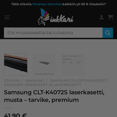
Skip
Tällä viikolla
ilmainen toimitus
kaikkiin yli 50 € tilauksiin*
to
content
Etsi:
ETUSIVU
/
SAMSUNG
/
SAMSUNG TULOSTINMUSTEET
/
SAMSUNG VÄRIAINEET JA LASERKASETIT
Samsung CLT-K4072S laserkasetti,
musta – tarvike, premium
41,90
€