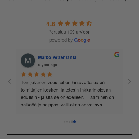
4.6
Perustuu 169 arvioon
powered by
G
o
o
g
l
e
Marko Vettenranta
a year ago
 
Tein jokunen vuosi sitten hintavertailua eri 
lä 
toimittajien kesken, ja totesin Inkkarin olevan 
-
edullisin - ja sitä se on edelleen. Tilaaminen on 
 
selkeää ja helppoa, valikoima on valtava, 
 
loistavia tarjouksia ja muita etuja jatkuvasti, 
asiakaspalvelu todella ripeää (s-postin kautta) ja 
toimitukset supernopeita: eilen tekemäni tilaus 
oli noudettavissa postin lokerosta tänään!! En 