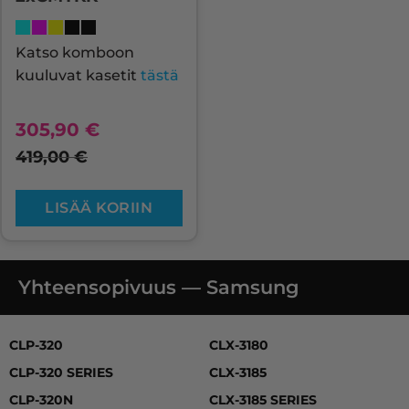
Katso komboon
kuuluvat kasetit
tästä
305,90
€
419,00
€
LISÄÄ KORIIN
Yhteensopivuus — Samsung
CLP-320, CLP-320 SERIES, CLP-320N, CLP-325, CLP-325 
CLP-320
CLX-3180
CLP-320 SERIES
CLX-3185
CLP-320N
CLX-3185 SERIES