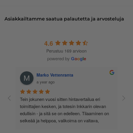
Asiakkailtamme saatua palautetta ja arvosteluja
4.6
Perustuu 169 arvioon
powered by
G
o
o
g
l
e
Marko Vettenranta
a year ago
 
Tein jokunen vuosi sitten hintavertailua eri 
lä 
toimittajien kesken, ja totesin Inkkarin olevan 
-
edullisin - ja sitä se on edelleen. Tilaaminen on 
 
selkeää ja helppoa, valikoima on valtava, 
 
loistavia tarjouksia ja muita etuja jatkuvasti, 