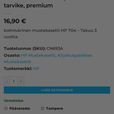
tarvike, premium
16,90
€
kolmivärinen mustekasetti HP 704 – Takuu 3
vuotta.
Tuotetunnus (SKU):
CN693A
Osasto:
HP Mustekasetit
,
Kirjoituspäälliset
Mustekasetit
Tuotemerkki:
HP
HP 704 mustekasetti, kolmivärinen – tarvike, premium mä
LISÄÄ OSTOSKORIIN
Varastossa
Päävarasto
Tampere