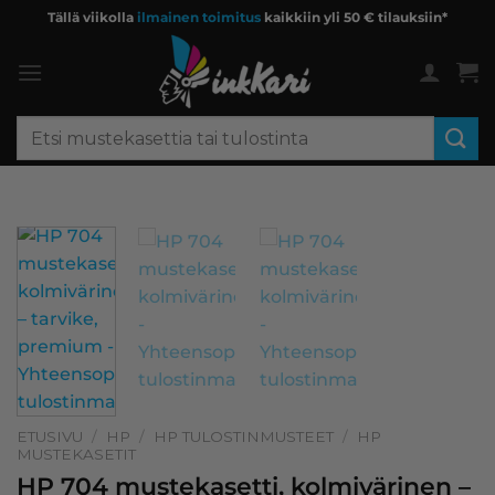
Skip
Tällä viikolla
ilmainen toimitus
kaikkiin yli 50 € tilauksiin*
to
content
Etsi:
ETUSIVU
/
HP
/
HP TULOSTINMUSTEET
/
HP
MUSTEKASETIT
HP 704 mustekasetti, kolmivärinen –