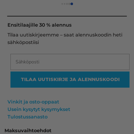
asiakaspalvelu todella ripeää (s-postin kautta) ja 
toimitukset supernopeita: eilen tekemäni tilaus 
oli noudettavissa postin lokerosta tänään!! En 
näe mitään syytä vaihtaa toimittajaa. Kaikki on 
Ensitilaajille 30 % alennus
aina sujunut erinomaisesti eikä tuotteissa ole 
Tilaa uutiskirjeemme – saat alennuskoodin heti
ollut mitään moitittavaa! Lämmin suositus!
sähköpostiisi
TILAA UUTISKIRJE JA ALENNUSKOODI
Vinkit ja osto-oppaat
Usein kysytyt kysymykset
Tulostussanasto
Maksuvaihtoehdot