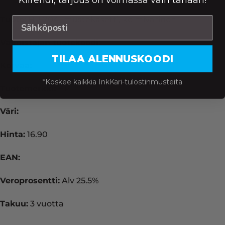
Tuote:
HP 704 -mustekasetti, kolmivärinen
Valmistajan tuotekoodi:
TILAA ALENNUSKOODI
Korvaa:
*Koskee kaikkia InkKari-tulostinmusteita
Tuotemerkki:
HP
Väri:
Hinta:
16.90
EAN:
Veroprosentti:
Alv 25.5%
Takuu:
3 vuotta