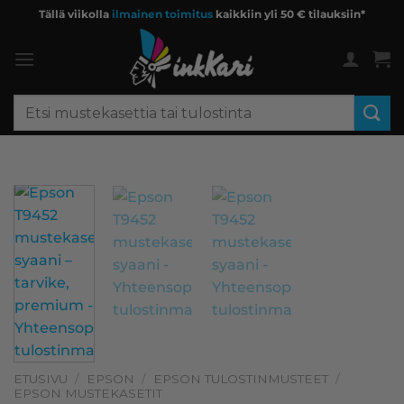
Skip
Tällä viikolla
ilmainen toimitus
kaikkiin yli 50 € tilauksiin*
to
content
Etsi:
ETUSIVU
/
EPSON
/
EPSON TULOSTINMUSTEET
/
EPSON MUSTEKASETIT