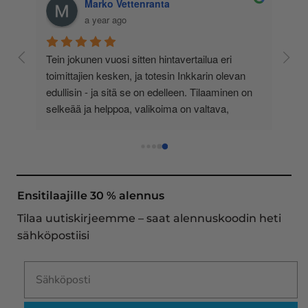
Marko Vettenranta
a year ago
 
Tein jokunen vuosi sitten hintavertailua eri 
lä 
toimittajien kesken, ja totesin Inkkarin olevan 
-
edullisin - ja sitä se on edelleen. Tilaaminen on 
 
selkeää ja helppoa, valikoima on valtava, 
 
loistavia tarjouksia ja muita etuja jatkuvasti, 
asiakaspalvelu todella ripeää (s-postin kautta) ja 
toimitukset supernopeita: eilen tekemäni tilaus 
oli noudettavissa postin lokerosta tänään!! En 
näe mitään syytä vaihtaa toimittajaa. Kaikki on 
Ensitilaajille 30 % alennus
aina sujunut erinomaisesti eikä tuotteissa ole 
Tilaa uutiskirjeemme – saat alennuskoodin heti
ollut mitään moitittavaa! Lämmin suositus!
sähköpostiisi