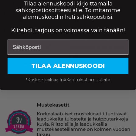
Tilaa alennuskoodi kirjoittamalla
5200 SERIES
5790 DWF BAM
sähköpostiosoitteesi alle. Toimitamme
WORKFORCE PRO WF-C
WORKFORCE WF-C 5200
alennuskoodin heti sähköpostiisi.
5290 DW
SERIES
WORKFORCE PRO WF-C
WORKFORCE WF-C 5210 DW
Kiirehdi, tarjous on voimassa vain tänään!
5290 RDTW BAM
WORKFORCE WF-C 5215 DW
WORKFORCE PRO WF-C
WORKFORCE WF-C 5290
5290 RDW
DW
WORKFORCE PRO WF-C
WORKFORCE WF-C 5710
TILAA ALENNUSKOODI
5290 SERIES
DWF
WORKFORCE PRO WF-C
*Koskee kaikkia InkKari-tulostinmusteita
5790 DWF
Mustekasetit
Korkealaatuiset mustekasetit tuottavat
laadukkaita tulosteita ja huipputarkkoja
kuvia. Riittoisilla ja laadukkailla
mustekaseteillamme on kolmen vuoden
takuu