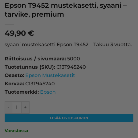
Epson T9452 mustekasetti, syaani –
tarvike, premium
49,90
€
syaani mustekasetti Epson T9452 – Takuu 3 vuotta.
Riittoisuus / sivumäärä:
5000
Tuotetunnus (SKU):
C13T945240
Osasto:
Epson Mustekasetit
Korvaa:
C13T945240
Tuotemerkki:
Epson
Epson T9452 mustekasetti, syaani – tarvike, premium mää
LISÄÄ OSTOSKORIIN
Varastossa