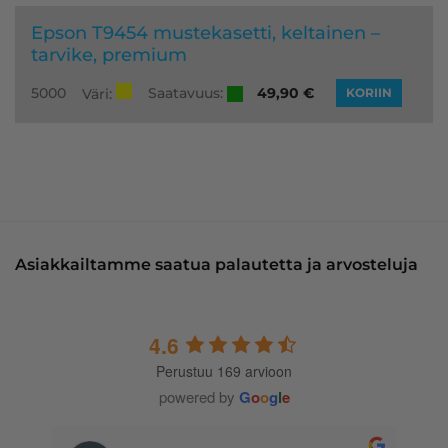
Epson T9454 mustekasetti, keltainen –
tarvike, premium
Saatavuus:
5000
49,90
€
Väri:
KORIIN
Asiakkailtamme saatua palautetta ja arvosteluja
4.6
Perustuu 169 arvioon
powered by
G
o
o
g
l
e