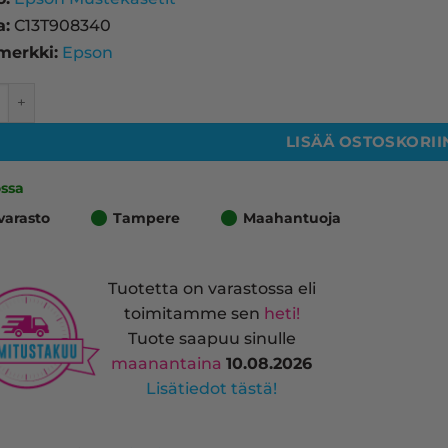
a:
C13T908340
merkki:
Epson
T9083 mustekasetti, magenta – tarvike, premium määrä
LISÄÄ OSTOSKORII
ossa
varasto
Tampere
Maahantuoja
Tuotetta on varastossa eli
toimitamme sen
heti!
Tuote saapuu sinulle
maanantaina
10.08.2026
Lisätiedot tästä!