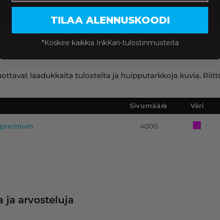
TILAA ALENNUSKOODI
*Koskee kaikkia InkKari-tulostinmusteita
ttavat laadukkaita tulosteita ja huipputarkkoja kuvia. Riit
Sivumäärä
Väri
, premium
4000
 ja arvosteluja