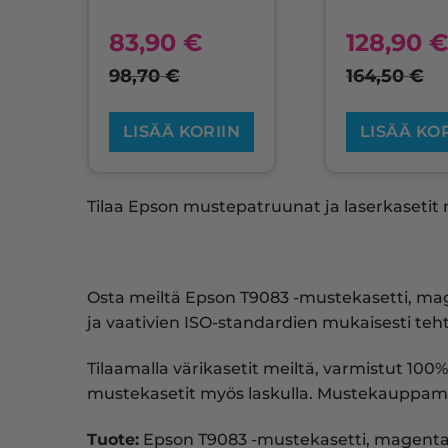
83,90
€
128,90
98,70
€
164,50
€
LISÄÄ KORIIN
LISÄÄ KO
Tilaa Epson mustepatruunat ja laserkasetit m
Osta meiltä Epson T9083 -mustekasetti, ma
ja vaativien ISO-standardien mukaisesti teht
Tilaamalla värikasetit meiltä, varmistut 100%
mustekasetit myös laskulla. Mustekauppam
Tuote:
Epson T9083 -mustekasetti, magent