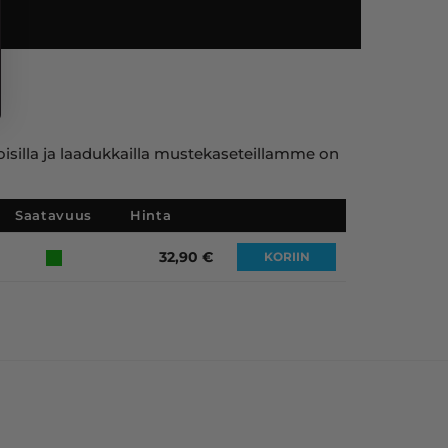
toisilla ja laadukkailla mustekaseteillamme on
Saatavuus
Hinta
32,90
€
KORIIN