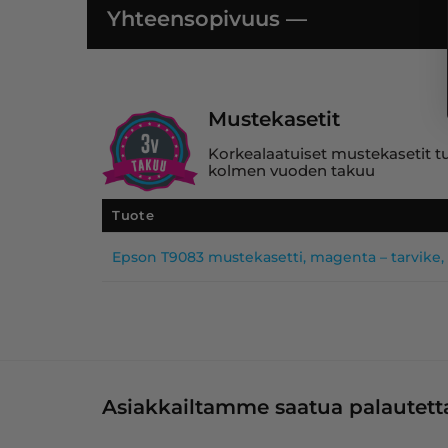
Yhteensopivuus —
Mustekasetit
Korkealaatuiset mustekasetit tuo
kolmen vuoden takuu
Tuote
Epson T9083 mustekasetti, magenta – tarvike
Asiakkailtamme saatua palautetta