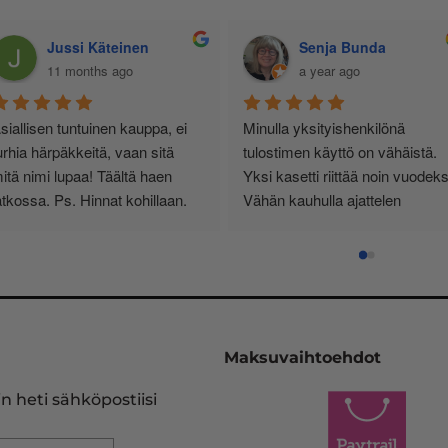
Jussi Käteinen
Senja Bunda
11 months ago
a year ago
siallisen tuntuinen kauppa, ei 
Minulla yksityishenkilönä 
urhia härpäkkeitä, vaan sitä 
tulostimen käyttö on vähäistä. 
itä nimi lupaa! Täältä haen 
Yksi kasetti riittää noin vuodeksi
atkossa. Ps. Hinnat kohillaan.
Vähän kauhulla ajattelen 
musteen loppuessa, saanko 
edelleen oikean ja tulostimeeni 
sopivan kasetin.
Pelastukseni on InkKari 
(inkkari.net), josta kerralla tilaan
Maksuvaihtoehdot
heidän sivujensa kautta uuden 
vastaavan. Tulostinmerkkien 
n heti sähköpostiisi
sekä kasettien runsaus on 
viidakko, missä en halua rämpiä