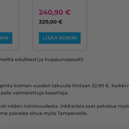
€
240,90
€
329,00
€
RIIN
LISÄÄ KORIIN
eiltä edullisesti ja huippunopeasti!
genta kolmen vuoden takuulla hintaan 32.90 €. Kaikk
aalla valmistettuja kasetteja.
:sti niiden toimivuudesta. InkKarista saat palvelua myös 
me palvelee sinua myös Tampereella.
a