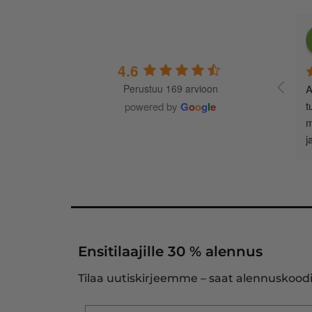
4.6
Perustuu 169 arvioon
A
t
powered by
G
o
o
g
l
e
m
j
Ensitilaajille 30 % alennus
Tilaa uutiskirjeemme – saat alennuskoodi