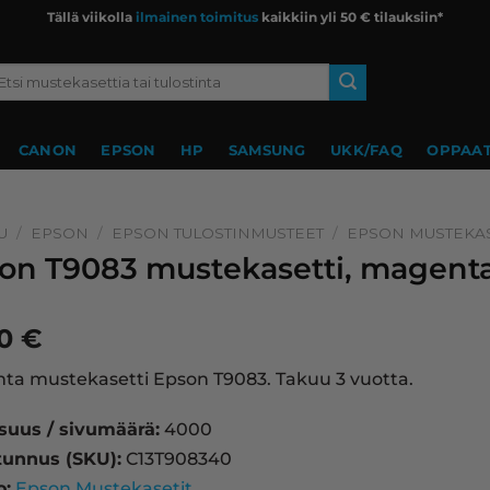
Tällä viikolla
ilmainen toimitus
kaikkiin yli 50 € tilauksiin*
si:
CANON
EPSON
HP
SAMSUNG
UKK/FAQ
OPPAAT
U
/
EPSON
/
EPSON TULOSTINMUSTEET
/
EPSON MUSTEKAS
on T9083 mustekasetti, magenta
90
€
a mustekasetti Epson T9083. Takuu 3 vuotta.
isuus / sivumäärä:
4000
tunnus (SKU):
C13T908340
o:
Epson Mustekasetit