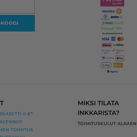
Siksi on olemassa tällekin 
saralla ammattilaiset.
SKOODI
Vaikka mustakasetin koodi oliki
reilussa vuodessa muuttunut, 
heidän ohjelmansa ehdotti 
oikeaa vastaavaa yhteensopiva
kasettia, jonka myös uskalsin 
tilata.
Kaikki nyt hyvin! Kiitos InkKari!
T
MIKSI TILATA
INKKARISTA?
KASETTI 0 €*
 ALENNUS
TOIMITUSKULUT ALKAEN
NEN TOIMITUS