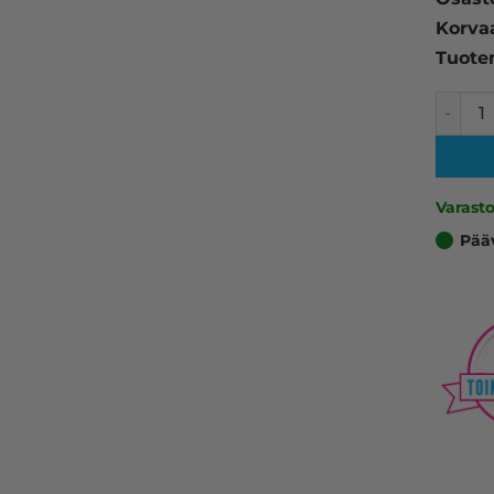
Korva
Tuote
Epson 
Varast
Pää