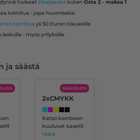
dynnä huikeat
tilaajaedut
kuten
Osta 2 - maksa 1
ea toimitus - jopa huomiseksi
ainen toimitus
yli 50 Euron tilauksille
a laskulla - myös yrityksille
n ja säästä
TÄ 22%
SÄÄSTÄ 27%
2xCMYKK
oon
Katso komboon
etit
kuuluvat kasetit
tästä