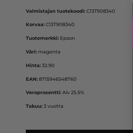
Valmistajan tuotekoodi:
C13T908340
Korvaa:
C13T908340
Tuotemerkki:
Epson
Väri:
magenta
Hinta:
32.90
EAN:
8715946548760
Veroprosentti:
Alv 25.5%
Takuu:
3 vuotta