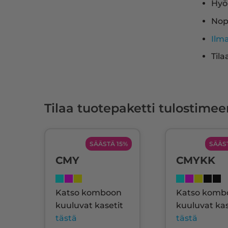
Hyö
Nop
Ilm
Tila
Tilaa tuotepaketti tulostimee
SÄÄSTÄ 15%
SÄÄS
CMY
CMYKK
Katso komboon
Katso komb
kuuluvat kasetit
kuuluvat kas
tästä
tästä