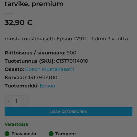
tarvike, premium
32,90
€
musta mustekasetti Epson T7911 – Takuu 3 vuotta.
Riittoisuus / sivumäärä:
900
Tuotetunnus (SKU):
C13T79114010
Osasto:
Epson Mustekasetit
Korvaa:
C13T79114010
Tuotemerkki:
Epson
Epson T7911 mustekasetti, musta – tarvike, premium määr
LISÄÄ OSTOSKORIIN
Varastossa
Päävarasto
Tampere