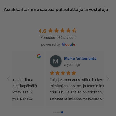
Asiakkailtamme saatua palautetta ja arvosteluja
4.6
Perustuu 169 arvioon
powered by
G
o
o
g
l
e
Marko Vettenranta
a year ago
 
Tein jokunen vuosi sitten hintavertailua eri 
lä 
toimittajien kesken, ja totesin Inkkarin olevan 
-
edullisin - ja sitä se on edelleen. Tilaaminen on 
 
selkeää ja helppoa, valikoima on valtava, 
 
loistavia tarjouksia ja muita etuja jatkuvasti, 
asiakaspalvelu todella ripeää (s-postin kautta) ja 