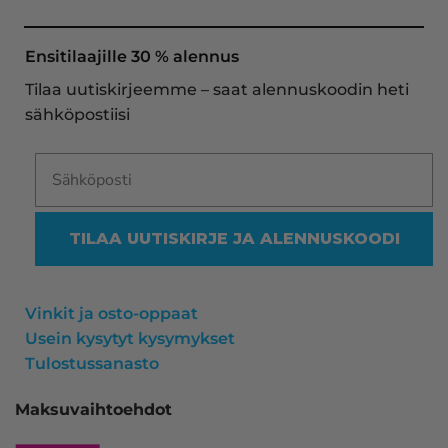
toimitukset supernopeita: eilen tekemäni tilaus 
oli noudettavissa postin lokerosta tänään!! En 
näe mitään syytä vaihtaa toimittajaa. Kaikki on 
Ensitilaajille 30 % alennus
aina sujunut erinomaisesti eikä tuotteissa ole 
Tilaa uutiskirjeemme – saat alennuskoodin heti
ollut mitään moitittavaa! Lämmin suositus!
sähköpostiisi
TILAA UUTISKIRJE JA ALENNUSKOODI
Vinkit ja osto-oppaat
Usein kysytyt kysymykset
Tulostussanasto
Maksuvaihtoehdot