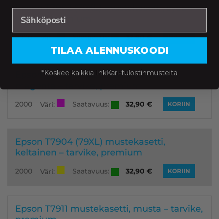
Epson T7902 (79XL) mustekasetti, syaani –
tarvike, premium
Saatavuus:
2000
32,90
€
Väri:
KORIIN
TILAA ALENNUSKOODI
*Koskee kaikkia InkKari-tulostinmusteita
Epson T7903 (79XL) mustekasetti,
magenta – tarvike, premium
Saatavuus:
2000
32,90
€
Väri:
KORIIN
Epson T7904 (79XL) mustekasetti,
keltainen – tarvike, premium
Saatavuus:
2000
32,90
€
Väri:
KORIIN
Epson T7911 mustekasetti, musta – tarvike,