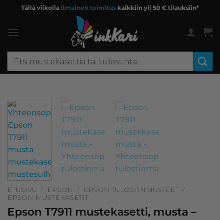
Skip
Tällä viikolla
ilmainen toimitus
kaikkiin yli 50 € tilauksiin*
to
content
Etsi:
ETUSIVU
/
EPSON
/
EPSON TULOSTINMUSTEET
/
EPSON MUSTEKASETIT
Epson T7911 mustekasetti, musta –