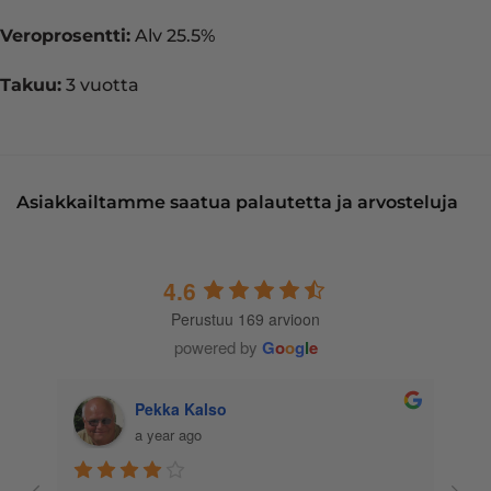
Veroprosentti:
Alv 25.5%
Takuu:
3 vuotta
Asiakkailtamme saatua palautetta ja arvosteluja
4.6
Perustuu 169 arvioon
powered by
G
o
o
g
l
e
Marko Vettenranta
a year ago