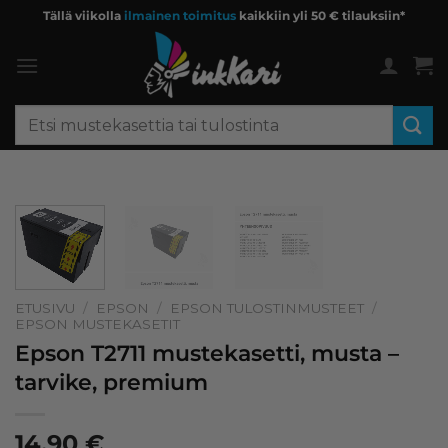
Skip
Tällä viikolla
ilmainen toimitus
kaikkiin yli 50 € tilauksiin*
to
content
Etsi:
ETUSIVU
/
EPSON
/
EPSON TULOSTINMUSTEET
/
EPSON MUSTEKASETIT
Epson T2711 mustekasetti, musta –
tarvike, premium
14,90
€