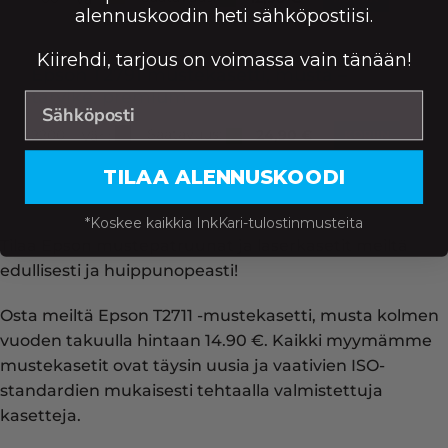
alennuskoodin heti sähköpostiisi.
Kiirehdi, tarjous on voimassa vain tänään!
Epson T2791 mustekasetti, musta –
tarvike, premium
Saatavuus:
2200
24,90
€
Väri:
KORIIN
TILAA ALENNUSKOODI
*Koskee kaikkia InkKari-tulostinmusteita
Tilaa Epson mustepatruunat ja laserkasetit meiltä
edullisesti ja huippunopeasti!
Osta meiltä Epson T2711 -mustekasetti, musta kolmen
vuoden takuulla hintaan 14.90 €. Kaikki myymämme
mustekasetit ovat täysin uusia ja vaativien ISO-
standardien mukaisesti tehtaalla valmistettuja
kasetteja.