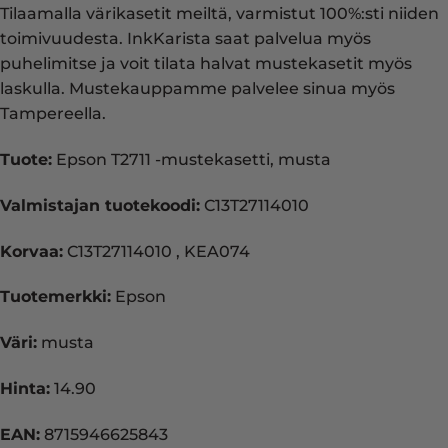
Tilaamalla värikasetit meiltä, varmistut 100%:sti niiden
toimivuudesta. InkKarista saat palvelua myös
puhelimitse ja voit tilata halvat mustekasetit myös
laskulla. Mustekauppamme palvelee sinua myös
Tampereella.
Tuote:
Epson T2711 -mustekasetti, musta
Valmistajan tuotekoodi:
C13T27114010
Korvaa:
C13T27114010 , KEA074
Tuotemerkki:
Epson
Väri:
musta
Hinta:
14.90
EAN:
8715946625843