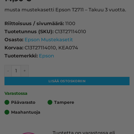
musta mustekasetti Epson T2711 – Takuu 3 vuotta.
Riittoisuus / sivumäärä:
1100
Tuotetunnus (SKU):
C13T27114010
Osasto:
Epson Mustekasetit
Korvaa:
C13T27114010, KEA074
Tuotemerkki:
Epson
Epson T2711 mustekasetti, musta – tarvike, premium määr
LISÄÄ OSTOSKORIIN
Varastossa
Päävarasto
Tampere
Maahantuoja
Tuotetta on varastossa eli