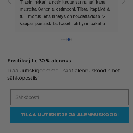
 
Tein jokunen vuosi sitten hintavertailua eri 
lä 
toimittajien kesken, ja totesin Inkkarin olevan 
-
edullisin - ja sitä se on edelleen. Tilaaminen on 
 
selkeää ja helppoa, valikoima on valtava, 
 
loistavia tarjouksia ja muita etuja jatkuvasti, 
asiakaspalvelu todella ripeää (s-postin kautta) ja 
toimitukset supernopeita: eilen tekemäni tilaus 
oli noudettavissa postin lokerosta tänään!! En 
näe mitään syytä vaihtaa toimittajaa. Kaikki on 
Ensitilaajille 30 % alennus
aina sujunut erinomaisesti eikä tuotteissa ole 
Tilaa uutiskirjeemme – saat alennuskoodin heti
ollut mitään moitittavaa! Lämmin suositus!
sähköpostiisi
TILAA UUTISKIRJE JA ALENNUSKOODI