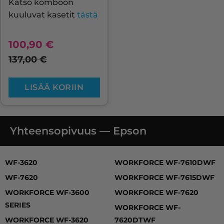
Katso komboon
kuuluvat kasetit
tästä
100,90
€
137,00
€
LISÄÄ KORIIN
Yhteensopivuus — Epson
WF-3620, WF-7620, WORKFORCE WF-3600 SERIES
WF-3620
WORKFORCE WF-7610DWF
WF-7620
WORKFORCE WF-7615DWF
WORKFORCE WF-3600
WORKFORCE WF-7620
SERIES
WORKFORCE WF-
WORKFORCE WF-3620
7620DTWF