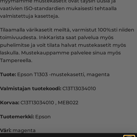
myymämme mustekasetit ovat täysin uusia ja
vaativien ISO-standardien mukaisesti tehtaalla
valmistettuja kasetteja.
Tilaamalla värikasetit meiltä, varmistut 100%:sti niiden
toimivuudesta. InkKarista saat palvelua myös
puhelimitse ja voit tilata halvat mustekasetit myös
laskulla. Mustekauppamme palvelee sinua myös
Tampereella.
Tuote:
Epson T1303 -mustekasetti, magenta
Valmistajan tuotekoodi:
C13T13034010
Korvaa:
C13T13034010 , MEB022
Tuotemerkki:
Epson
Väri:
magenta