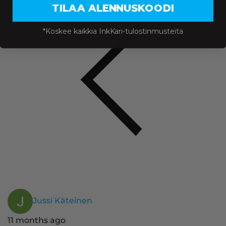
TILAA ALENNUSKOODI
*Koskee kaikkia InkKari-tulostinmusteita
Jussi Käteinen
11 months ago