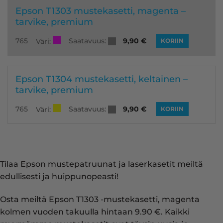
Epson T1303 mustekasetti, magenta –
tarvike, premium
Saatavuus:
765
9,90
€
Väri:
KORIIN
Epson T1304 mustekasetti, keltainen –
tarvike, premium
Saatavuus:
765
9,90
€
Väri:
KORIIN
Tilaa Epson mustepatruunat ja laserkasetit meiltä
edullisesti ja huippunopeasti!
Osta meiltä Epson T1303 -mustekasetti, magenta
kolmen vuoden takuulla hintaan 9.90 €. Kaikki