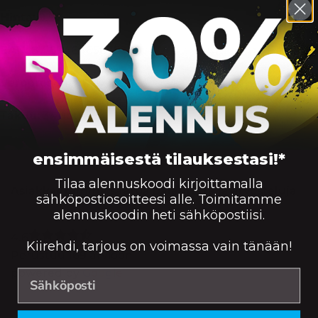
Hinta:
9.90
EAN:
8715946465678
Veroprosentti:
Alv 25.5%
Takuu:
3 vuotta
ensimmäisestä tilauksestasi!*
Tilaa alennuskoodi kirjoittamalla
Asiakkailtamme saatua palautetta ja arvosteluja
sähköpostiosoitteesi alle. Toimitamme
alennuskoodin heti sähköpostiisi.
4.6
Kiirehdi, tarjous on voimassa vain tänään!
Perustuu 169 arvioon
powered by
G
o
o
g
l
e