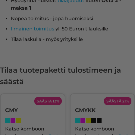
Hyödynnä huikeat
tilaajaedut
kuten
Osta 2 -
maksa 1
Nopea toimitus - jopa huomiseksi
Ilmainen toimitus
yli 50 Euron tilauksille
Tilaa laskulla - myös yrityksille
Tilaa tuotepaketti tulostimeen ja
säästä
SÄÄSTÄ 13%
SÄÄSTÄ 21%
CMY
CMYKK
Katso komboon
Katso komboon