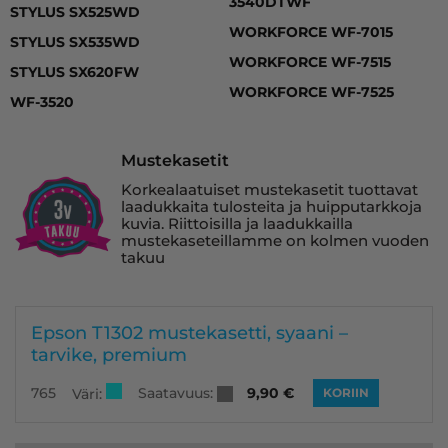
3540DTWF
STYLUS SX525WD
WORKFORCE WF-7015
STYLUS SX535WD
WORKFORCE WF-7515
STYLUS SX620FW
WORKFORCE WF-7525
WF-3520
Mustekasetit
Korkealaatuiset mustekasetit tuottavat
laadukkaita tulosteita ja huipputarkkoja
kuvia. Riittoisilla ja laadukkailla
mustekaseteillamme on kolmen vuoden
takuu
Epson T1302 mustekasetti, syaani –
tarvike, premium
Saatavuus:
765
9,90
€
Väri:
KORIIN