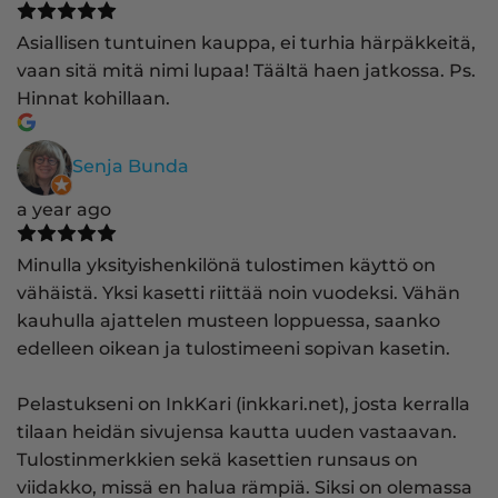
Asiallisen tuntuinen kauppa, ei turhia härpäkkeitä,
vaan sitä mitä nimi lupaa! Täältä haen jatkossa. Ps.
Hinnat kohillaan.
Senja Bunda
a year ago
Minulla yksityishenkilönä tulostimen käyttö on
vähäistä. Yksi kasetti riittää noin vuodeksi. Vähän
kauhulla ajattelen musteen loppuessa, saanko
edelleen oikean ja tulostimeeni sopivan kasetin.
Pelastukseni on InkKari (inkkari.net), josta kerralla
tilaan heidän sivujensa kautta uuden vastaavan.
Tulostinmerkkien sekä kasettien runsaus on
viidakko, missä en halua rämpiä. Siksi on olemassa