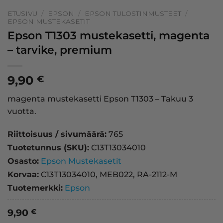
ETUSIVU
/
EPSON
/
EPSON TULOSTINMUSTEET
/
EPSON MUSTEKASETIT
Epson T1303 mustekasetti, magenta
– tarvike, premium
9,90
€
magenta mustekasetti Epson T1303 – Takuu 3
vuotta.
Riittoisuus / sivumäärä:
765
Tuotetunnus (SKU):
C13T13034010
Osasto:
Epson Mustekasetit
Korvaa:
C13T13034010, MEB022, RA-2112-M
Tuotemerkki:
Epson
9,90
€